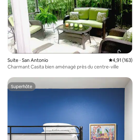
Suite ⋅ San Antonio
Évaluation moy
4,91 (163)
Charmant Casita bien aménagé près du centre-ville
Superhôte
Superhôte