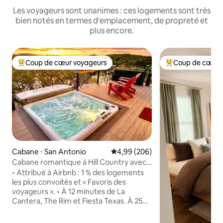
Les voyageurs sont unanimes : ces logements sont très
bien notés en termes d'emplacement, de propreté et
plus encore.
Coup de cœur voyageurs
Coup de cœur 
Coups de cœur voyageurs les plus appréciés
Coups de cœur vo
Cabane ⋅ San Antonio
Évaluation moyenne sur la base 
4,99 (206)
Cabane romantique à Hill Country avec
jacuzzi privé
• Attribué à Airbnb : 1 % des logements
les plus convoités et « Favoris des
voyageurs ». • À 12 minutes de La
Cantera, The Rim et Fiesta Texas. À 25
minutes du centre-ville/Riverwalk et de
SeaWorld (circulation en attente) •