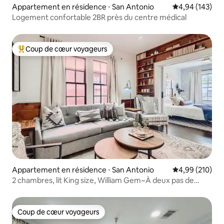
Appartement en résidence ⋅ San Antonio
Évaluation moy
4,94 (143)
Logement confortable 2BR près du centre médical
Coup de cœur voyageurs
Coups de cœur voyageurs les plus appréciés
Appartement en résidence ⋅ San Antonio
Évaluation moy
4,99 (210)
2 chambres, lit King size, William Gem~À deux pas de
River Walk et des restaurants !
Coup de cœur voyageurs
Coup de cœur voyageurs