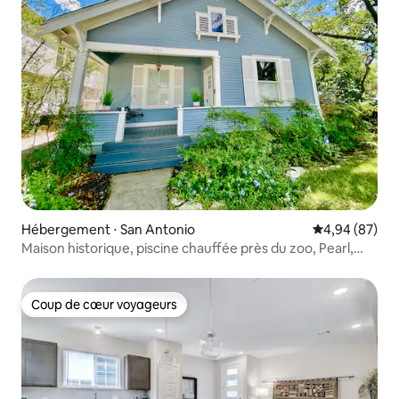
Hébergement ⋅ San Antonio
Évaluation mo
4,94 (87)
Maison historique, piscine chauffée près du zoo, Pearl,
centre-ville
Coup de cœur voyageurs
Coup de cœur voyageurs