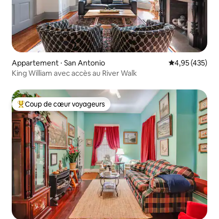
Appartement ⋅ San Antonio
Évaluation moy
4,95 (435)
King William avec accès au River Walk
Coup de cœur voyageurs
Coups de cœur voyageurs les plus appréciés