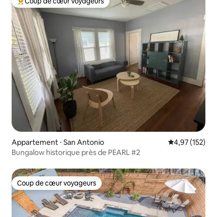
Coup de cœur voyageurs
Coups de cœur voyageurs les plus appréciés
Appartement ⋅ San Antonio
Évaluation moy
4,97 (152)
Bungalow historique près de PEARL #2
Coup de cœur voyageurs
Coup de cœur voyageurs