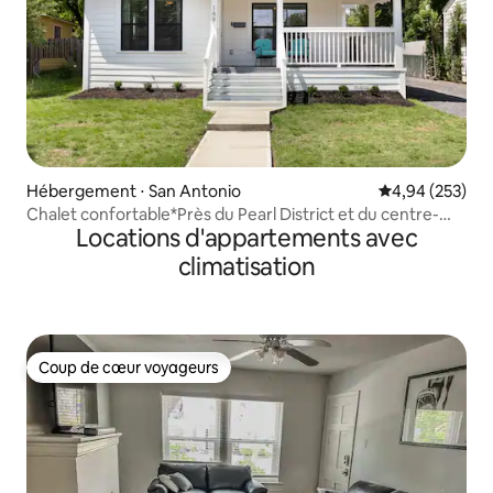
Hébergement ⋅ San Antonio
Évaluation moy
4,94 (253)
Chalet confortable*Près du Pearl District et du centre-
Locations d'appartements avec
ville*
climatisation
Coup de cœur voyageurs
Coup de cœur voyageurs