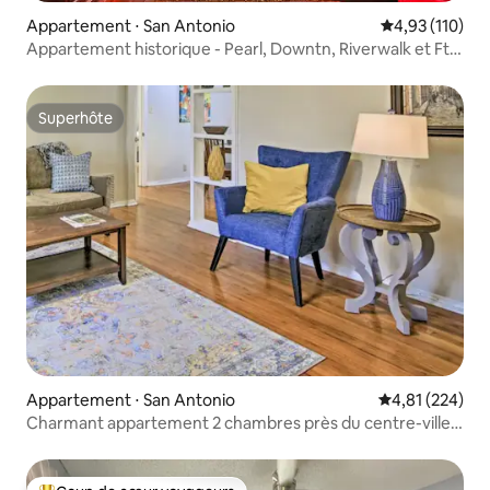
Appartement ⋅ San Antonio
Évaluation moy
4,93 (110)
Appartement historique - Pearl, Downtn, Riverwalk et Ft.
Sam - #3
Superhôte
Superhôte
Appartement ⋅ San Antonio
Évaluation moy
4,81 (224)
Charmant appartement 2 chambres près du centre-ville
de San Antonio