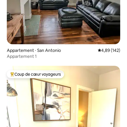
Appartement ⋅ San Antonio
Évaluation moy
4,89 (142)
Appartement 1
Coup de cœur voyageurs
Coups de cœur voyageurs les plus appréciés