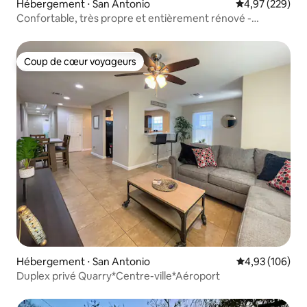
Hébergement ⋅ San Antonio
Évaluation moy
4,97 (229)
Confortable, très propre et entièrement rénové -
Capacité d'accueil 2 personnes
Coup de cœur voyageurs
Coup de cœur voyageurs
Hébergement ⋅ San Antonio
Évaluation moy
4,93 (106)
Duplex privé Quarry*Centre-ville*Aéroport