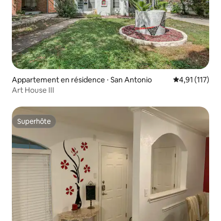
Appartement en résidence ⋅ San Antonio
Évaluation mo
4,91 (117)
Art House III
Superhôte
Superhôte