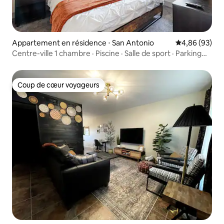
Appartement en résidence ⋅ San Antonio
Évaluation mo
4,86 (93)
Centre-ville 1 chambre · Piscine · Salle de sport · Parking
gratuit · Lit King size
Coup de cœur voyageurs
Coup de cœur voyageurs