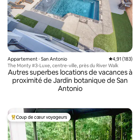
Appartement ⋅ San Antonio
Évaluation moy
4,91 (183)
The Monty #3-Luxe, centre-ville, près du River Walk
Autres superbes locations de vacances à
proximité de Jardin botanique de San
Antonio
Coup de cœur voyageurs
Coups de cœur voyageurs les plus appréciés