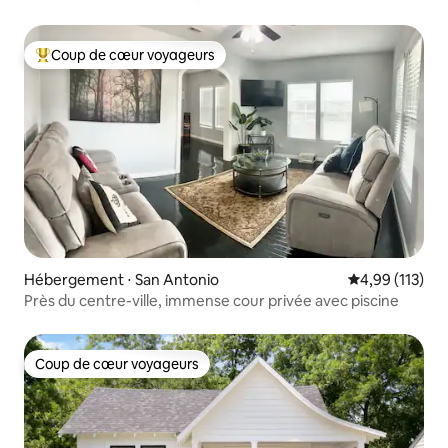
Coup de cœur voyageurs
Coups de cœur voyageurs les plus appréciés
Hébergement ⋅ San Antonio
Évaluation moy
4,99 (113)
Près du centre-ville, immense cour privée avec piscine
Coup de cœur voyageurs
Coup de cœur voyageurs