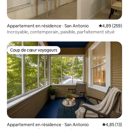
Appartement en résidence ⋅ San Antonio
Évaluation moy
4,89 (259)
Incroyable, contemporain, paisible, parfaitement situé
Coup de cœur voyageurs
Coup de cœur voyageurs
Appartement en résidence ⋅ San Antonio
Évaluation mo
4,85 (13)