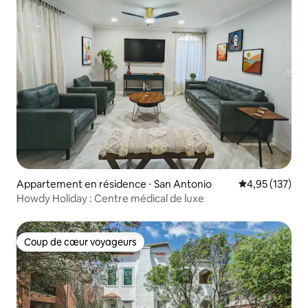
Appartement en résidence ⋅ San Antonio
Évaluation moy
4,95 (137)
Howdy Holiday : Centre médical de luxe
Coup de cœur voyageurs
Coup de cœur voyageurs