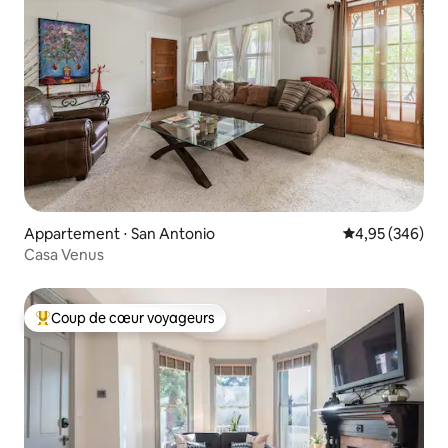
Appartement ⋅ San Antonio
Évaluation moy
4,95 (346)
Casa Venus
Coup de cœur voyageurs
Coups de cœur voyageurs les plus appréciés