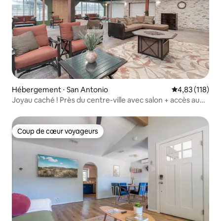
Hébergement ⋅ San Antonio
Évaluation moy
4,83 (118)
Joyau caché ! Près du centre-ville avec salon + accès au
parc
Coup de cœur voyageurs
Coup de cœur voyageurs