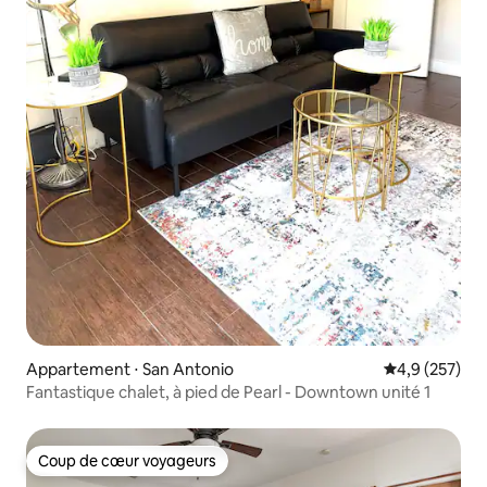
Appartement ⋅ San Antonio
Évaluation mo
4,9 (257)
Fantastique chalet, à pied de Pearl - Downtown unité 1
Coup de cœur voyageurs
Coup de cœur voyageurs