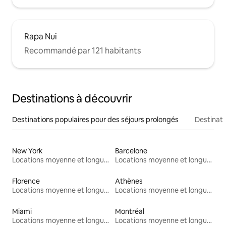
Rapa Nui
Recommandé par 121 habitants
Destinations à découvrir
Destinations populaires pour des séjours prolongés
Destinati
New York
Barcelone
Locations moyenne et longue durée
Locations moyenne et longue durée
Florence
Athènes
Locations moyenne et longue durée
Locations moyenne et longue durée
Miami
Montréal
Locations moyenne et longue durée
Locations moyenne et longue durée