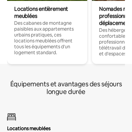
Locations entièrement
Nomades num
meublées
professionnel
déplacement
Des cabanes de montagne
paisibles aux appartements
Des hébergem
urbains pratiques, ces
confortables p
locations meublées offrent
professionnels
tous les équipements d'un
télétravail dis
logement standard.
et d'espaces de
Équipements et avantages des séjours
longue durée
Locations meublées