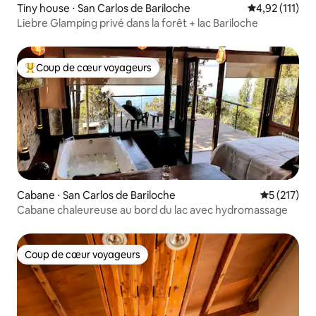
Tiny house ⋅ San Carlos de Bariloche
Évaluation mo
4,92 (111)
Liebre Glamping privé dans la forêt + lac Bariloche
Coup de cœur voyageurs
Coups de cœur voyageurs les plus appréciés
Cabane ⋅ San Carlos de Bariloche
Évaluation 
5 (217)
Cabane chaleureuse au bord du lac avec hydromassage
Coup de cœur voyageurs
Coup de cœur voyageurs