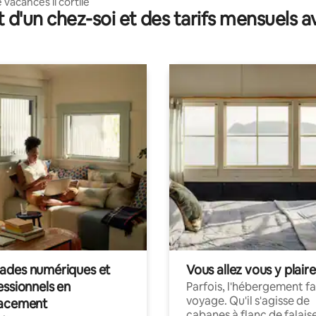
vacances il cortile
t d'un chez-soi et des tarifs mensuels 
des numériques et
Vous allez vous y plaire
essionnels en
Parfois, l'hébergement fai
voyage. Qu'il s'agisse de
acement
cabanes à flanc de falais