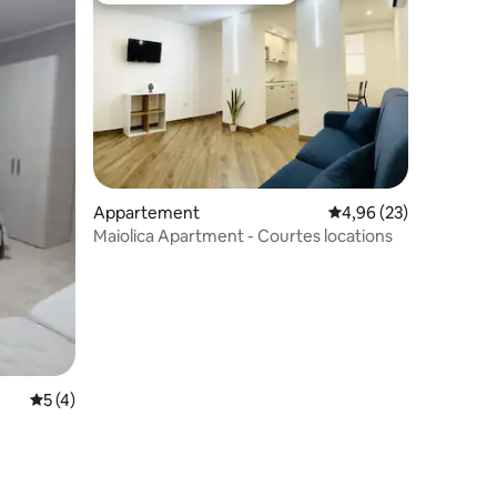
Appartement
Évaluation moyenne su
4,96 (23)
Maiolica Apartment - Courtes locations
Évaluation moyenne sur la base de 4 commentaires : 5 sur 5
5 (4)
mmentaires : 5 sur 5