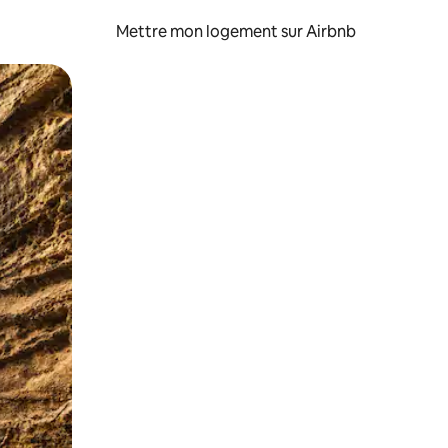
Mettre mon logement sur Airbnb
sant glisser.