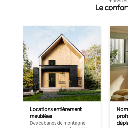
maison de 
Le confor
Locations entièrement
Noma
meublées
prof
dépl
Des cabanes de montagne