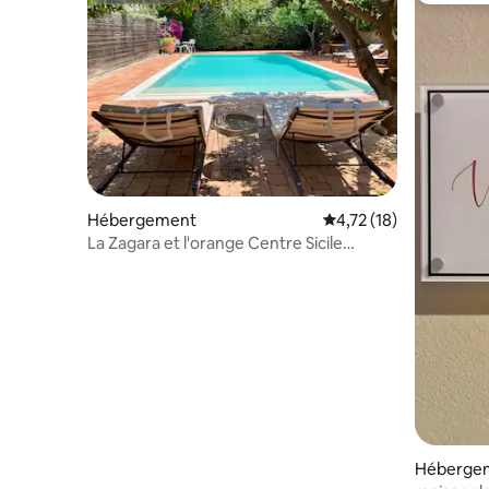
Hébergement
Évaluation moyenne su
4,72 (18)
La Zagara et l'orange Centre Sicile
piscine
Héberge