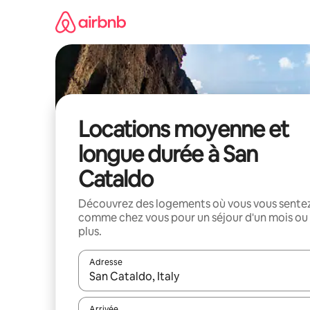
Aller
directement
au
contenu
Locations moyenne et
longue durée à San
Cataldo
Découvrez des logements où vous vous sente
comme chez vous pour un séjour d'un mois ou
plus.
Adresse
Lorsque les résultats s'affichent, utilisez les flèc
Arrivée