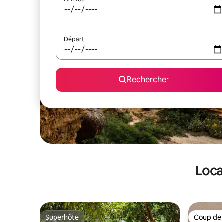
Départ
Rechercher
Loca
Superhôte
Coup de
Superhôte
Coup de