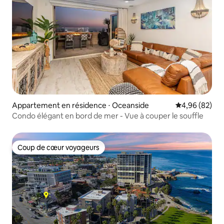
Appartement en résidence ⋅ Oceanside
Évaluation mo
4,96 (82)
Condo élégant en bord de mer - Vue à couper le souffle
Coup de cœur voyageurs
Coup de cœur voyageurs