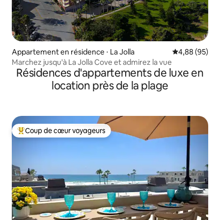
Appartement en résidence ⋅ La Jolla
Évaluation mo
4,88 (95)
Marchez jusqu'à La Jolla Cove et admirez la vue
Résidences d'appartements de luxe en
location près de la plage
Coup de cœur voyageurs
Coups de cœur voyageurs les plus appréciés