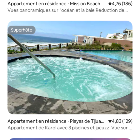
Appartement en résidence ⋅ Mission Beach
Évaluation moy
4,76 (186)
Vues panoramiques sur l'océan et la baie Réduction de
dernière minute
Superhôte
Superhôte
Appartement en résidence ⋅ Playas de Tijuan
Évaluation moy
4,83 (129)
a
Appartement de Karol avec 3 piscines et jacuzzi Vue sur la
mer