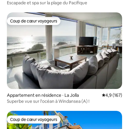
Escapade et spa sur la plage du Pacifique
Coup de cœur voyageurs
Coup de cœur voyageurs
Appartement en résidence ⋅ La Jolla
Évaluation mo
4,9 (167)
Superbe vue sur l'océan à Windansea (A) !
Coup de cœur voyageurs
Coup de cœur voyageurs