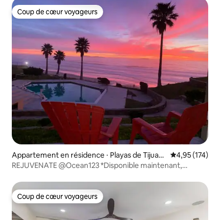
Coup de cœur voyageurs
Coup de cœur voyageurs
Appartement en résidence ⋅ Playas de Tijuan
Évaluation moy
4,95 (174)
a
REJUVENATE @Ocean123 *Disponible maintenant,
envoyez simplement un message*
Coup de cœur voyageurs
Coup de cœur voyageurs