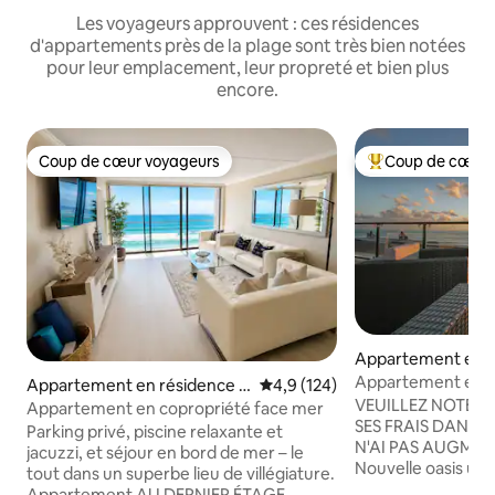
Les voyageurs approuvent : ces résidences
d'appartements près de la plage sont très bien notées
pour leur emplacement, leur propreté et bien plus
encore.
Coup de cœur voyageurs
Coup de cœur 
Coup de cœur voyageurs
Coups de cœur vo
Appartement en r
La Jolla
Appartement en r
Appartement en résidence ⋅
Évaluation moyenne sur la base
4,9 (124)
grand luxe en bor
VEUILLEZ NOTER 
Pacific Beach
Appartement en copropriété face mer
SES FRAIS DANS MA
Parking privé, piscine relaxante et
N'AI PAS AUGMENT
jacuzzi, et séjour en bord de mer – le
Nouvelle oasis ult
tout dans un superbe lieu de villégiature.
1350 pieds carrés 
Appartement AU DERNIER ÉTAGE