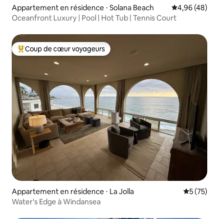
Appartement en résidence ⋅ Solana Beach
Évaluation mo
4,96 (48)
Oceanfront Luxury | Pool | Hot Tub | Tennis Court
Coup de cœur voyageurs
Coups de cœur voyageurs les plus appréciés
Appartement en résidence ⋅ La Jolla
Évaluation
5 (75)
Water's Edge à Windansea