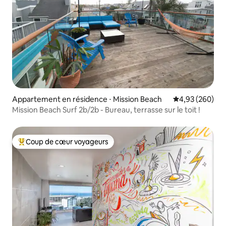
Appartement en résidence ⋅ Mission Beach
Évaluation moy
4,93 (260)
Mission Beach Surf 2b/2b - Bureau, terrasse sur le toit !
Coup de cœur voyageurs
Coups de cœur voyageurs les plus appréciés