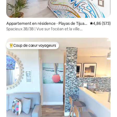
Appartement en résidence ⋅ Playas de Tijuan
Évaluation moy
4,86 (573)
a
Spacieux 3B/3B | Vue sur l'océan et la ville
@PlayasdeTijuana
Coup de cœur voyageurs
Coups de cœur voyageurs les plus appréciés