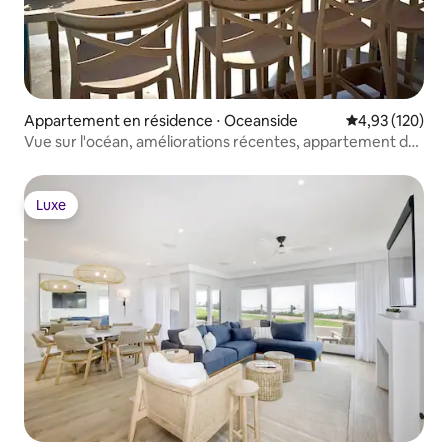
Appartement en résidence ⋅ Oceanside
Évaluation moy
4,93 (120)
Vue sur l'océan, améliorations récentes, appartement de
2 étages !
Luxe
Luxe