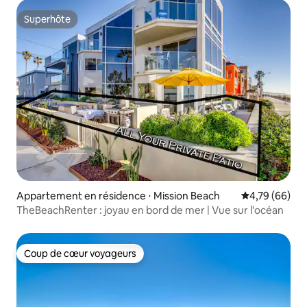
Superhôte
Superhôte
Appartement en résidence ⋅ Mission Beach
Évaluation mo
4,79 (66)
TheBeachRenter : joyau en bord de mer | Vue sur l'océan
Coup de cœur voyageurs
Coup de cœur voyageurs