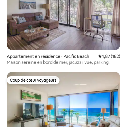
Appartement en résidence ⋅ Pacific Beach
Évaluation moy
4,87 (182)
Maison sereine en bord de mer, jacuzzi, vue, parking !
Coup de cœur voyageurs
Coup de cœur voyageurs