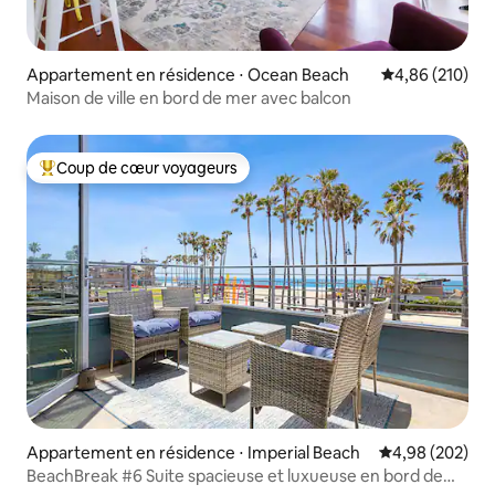
Appartement en résidence ⋅ Ocean Beach
Évaluation moy
4,86 (210)
Maison de ville en bord de mer avec balcon
Coup de cœur voyageurs
Coups de cœur voyageurs les plus appréciés
Appartement en résidence ⋅ Imperial Beach
Évaluation moy
4,98 (202)
BeachBreak #6 Suite spacieuse et luxueuse en bord de