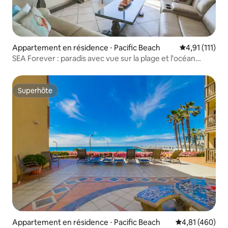
Appartement en résidence ⋅ Pacific Beach
Évaluation mo
4,91 (111)
SEA Forever : paradis avec vue sur la plage et l'océan
Pacifique
Superhôte
Superhôte
Appartement en résidence ⋅ Pacific Beach
Évaluation moy
4,81 (460)