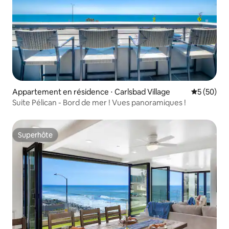
Appartement en résidence ⋅ Carlsbad Village
Évaluation
5 (50)
Suite Pélican - Bord de mer ! Vues panoramiques !
Superhôte
Superhôte