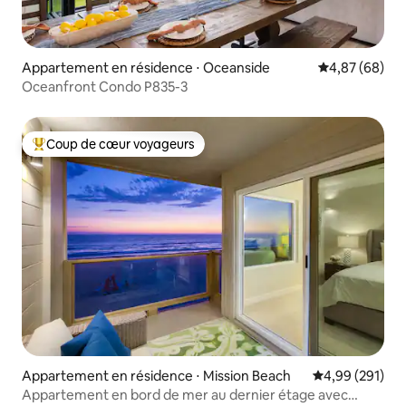
Appartement en résidence ⋅ Oceanside
Évaluation mo
4,87 (68)
Oceanfront Condo P835-3
Coup de cœur voyageurs
Coups de cœur voyageurs les plus appréciés
Appartement en résidence ⋅ Mission Beach
Évaluation moy
4,99 (291)
Appartement en bord de mer au dernier étage avec