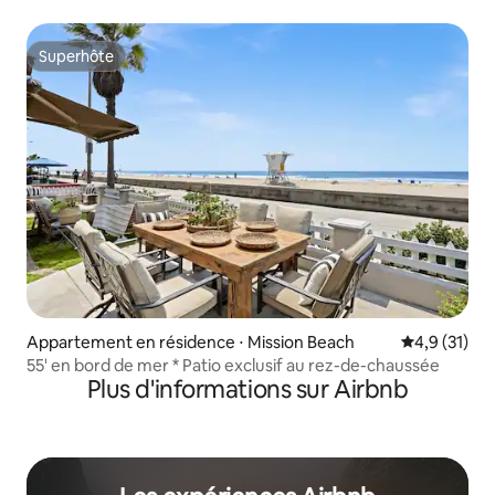
terrasse privée
Superhôte
Superhôte
Appartement en résidence ⋅ Mission Beach
Évaluation m
4,9 (31)
55' en bord de mer * Patio exclusif au rez-de-chaussée
Plus d'informations sur Airbnb