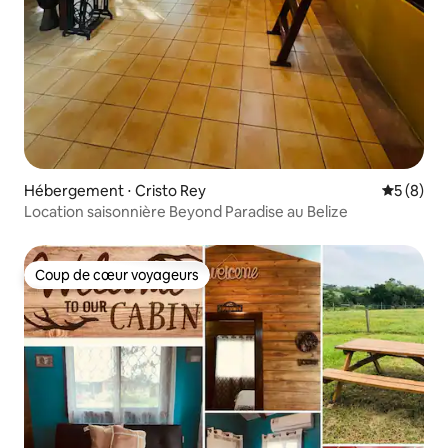
Hébergement ⋅ Cristo Rey
Évaluatio
5 (8)
Location saisonnière Beyond Paradise au Belize
Coup de cœur voyageurs
Coup de cœur voyageurs