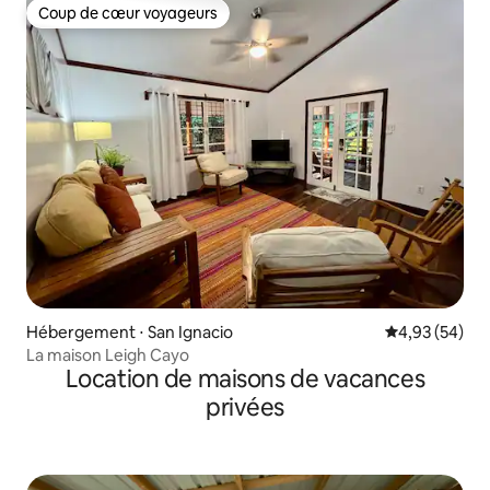
Coup de cœur voyageurs
Coup de cœur voyageurs
Hébergement ⋅ San Ignacio
Évaluation mo
4,93 (54)
La maison Leigh Cayo
Location de maisons de vacances
privées