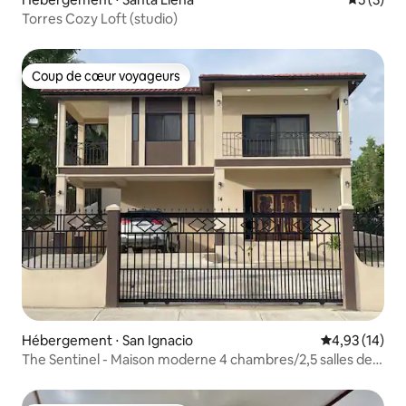
Torres Cozy Loft (studio)
Coup de cœur voyageurs
Coup de cœur voyageurs
Hébergement ⋅ San Ignacio
Évaluation mo
4,93 (14)
The Sentinel - Maison moderne 4 chambres/2,5 salles de
bain~Clim