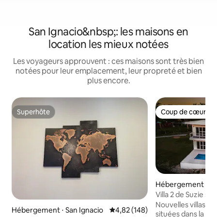
San Ignacio&nbsp;: les maisons en
location les mieux notées
Les voyageurs approuvent : ces maisons sont très bien
notées pour leur emplacement, leur propreté et bien
plus encore.
Superhôte
Coup de cœur vo
Superhôte
Coup de cœur vo
Hébergement ⋅ Sa
Villa 2 de Suzie su
Nouvelles villas 
Hébergement ⋅ San Ignacio
Évaluation moyenne sur la base 
4,82 (148)
situées dans la vil