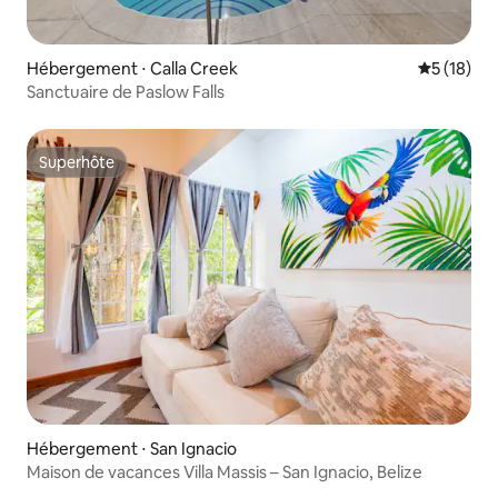
Hébergement ⋅ Calla Creek
Évaluation
5 (18)
Sanctuaire de Paslow Falls
Superhôte
Superhôte
Hébergement ⋅ San Ignacio
Maison de vacances Villa Massis – San Ignacio, Belize