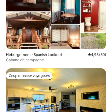
Hébergement ⋅ Spanish Lookout
Évaluation mo
4,93 (30)
Cabane de campagne
Coup de cœur voyageurs
Coup de cœur voyageurs