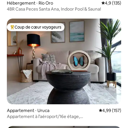
Hébergement ⋅ Río Oro
Évaluation mo
4,9 (135)
4BR Casa Peces Santa Ana, Indoor Pool & Sauna!
Coup de cœur voyageurs
Coups de cœur voyageurs les plus appréciés
Appartement ⋅ Uruca
Évaluation moy
4,99 (157)
Appartement à l’aéroport/16e étage,
climatisation + parking + vue sur le toit + visites