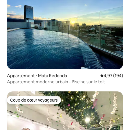
Appartement ⋅ Mata Redonda
Évaluation moy
4,97 (194)
Appartement moderne urbain - Piscine sur le toit
Coup de cœur voyageurs
Coup de cœur voyageurs