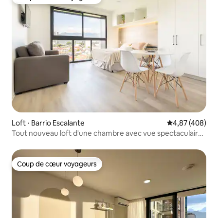
Coup de cœur voyageurs
Loft ⋅ Barrio Escalante
Évaluation moy
4,87 (408)
Tout nouveau loft d'une chambre avec vue spectaculaire
sur la ville
Coup de cœur voyageurs
Coup de cœur voyageurs