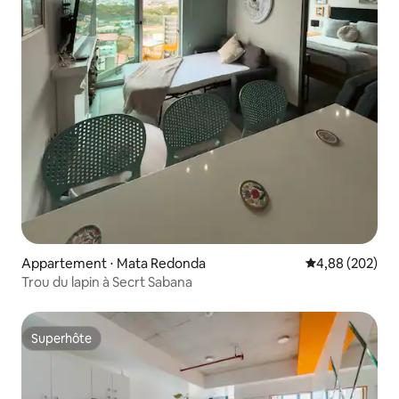
Appartement ⋅ Mata Redonda
Évaluation moy
4,88 (202)
Trou du lapin à Secrt Sabana
Superhôte
Superhôte