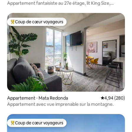
Appartement fantaisiste au 27e étage, lit King Size,
climatisation, parking
Coup de cœur voyageurs
Coups de cœur voyageurs les plus appréciés
Appartement ⋅ Mata Redonda
Évaluation moy
4,94 (280)
Appartement avec vue imprenable sur la montagne.
Coup de cœur voyageurs
Coups de cœur voyageurs les plus appréciés