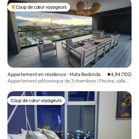
Coup de cœur voyageurs
Coups de cœur voyageurs les plus appréciés
Appartement en résidence ⋅ Mata Redonda
Évaluation moy
4,94 (102)
Appartement pittoresque de 3 chambres | Piscine, salle
de sport et sécurité 24h/24
Coup de cœur voyageurs
Coup de cœur voyageurs