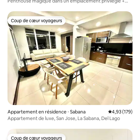
Penthouse magique dans un emplacement privilégié +
Hôpital Cima
Coup de cœur voyageurs
Coup de cœur voyageurs
Appartement en résidence ⋅ Sabana
Évaluation moy
4,93 (179)
Appartement de luxe, San Jose, La Sabana, Del Lago
Coup de cœur voyageurs