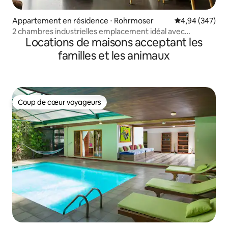
Appartement en résidence ⋅ Rohrmoser
Évaluation moy
4,94 (347)
2 chambres industrielles emplacement idéal avec
Locations de maisons acceptant les
climatisation + vue sur le coucher du soleil
familles et les animaux
Coup de cœur voyageurs
Coup de cœur voyageurs