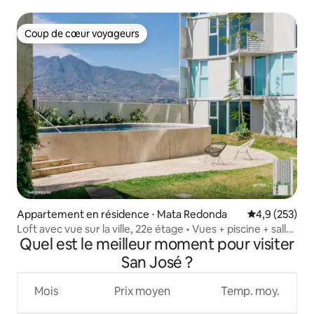
minutes de l'aéroport
Coup de cœur voyageurs
Coup de cœur voyageurs
Appartement en résidence ⋅ Mata Redonda
Évaluation mo
4,9 (253)
Loft avec vue sur la ville, 22e étage • Vues + piscine + salle
Quel est le meilleur moment pour visiter
de sport + climatisation
San José ?
Mois
Prix moyen
Temp. moy.