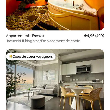
Appartement ⋅ Escazu
Évaluation moy
4,96 (499)
Jacuzzi/Lit king size/Emplacement de choix
Coup de cœur voyageurs
Coups de cœur voyageurs les plus appréciés