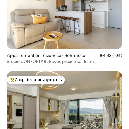
Appartement en résidence ⋅ Rohrmoser
Évaluation moy
4,93 (104)
Studio CONFORTABLE avec piscine sur le toit,
climatisation, Wi-Fi et salle de sport
Coup de cœur voyageurs
Coups de cœur voyageurs les plus appréciés