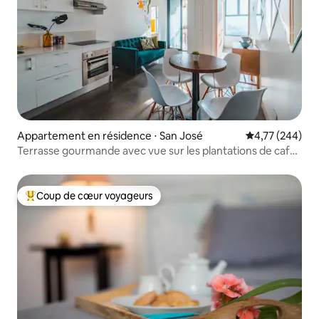
Appartement en résidence ⋅ San José
Évaluation moy
4,77 (244)
Terrasse gourmande avec vue sur les plantations de café
et climatisation
Coup de cœur voyageurs
Coups de cœur voyageurs les plus appréciés