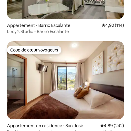
Appartement ⋅ Barrio Escalante
Évaluation moy
4,92 (114)
Lucy’s Studio - Barrio Escalante
Coup de cœur voyageurs
Coup de cœur voyageurs
Appartement en résidence ⋅ San José
Évaluation moy
4,89 (242)