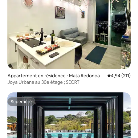
Appartement en résidence ⋅ Mata Redonda
Évaluation moy
4,94 (211)
Joya Urbana au 30e étage ; SECRT
Superhôte
Superhôte