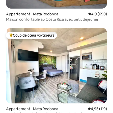
Appartement ⋅ Mata Redonda
Évaluation mo
4,9 (690)
Maison confortable au Costa Rica avec petit déjeuner
Coup de cœur voyageurs
Coups de cœur voyageurs les plus appréciés
Appartement ⋅ Mata Redonda
Évaluation moy
4,95 (119)