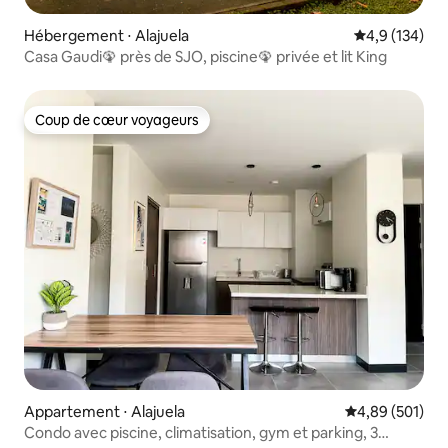
Hébergement ⋅ Alajuela
Évaluation mo
4,9 (134)
Casa Gaudi🦚 près de SJO, piscine🦚 privée et lit King
Coup de cœur voyageurs
Coup de cœur voyageurs
Appartement ⋅ Alajuela
Évaluation moy
4,89 (501)
Condo avec piscine, climatisation, gym et parking, 3