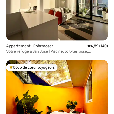
Appartement ⋅ Rohrmoser
Évaluation moy
4,89 (140)
Votre refuge à San José | Piscine, toit-terrasse,
climatisation
Coup de cœur voyageurs
Coups de cœur voyageurs les plus appréciés