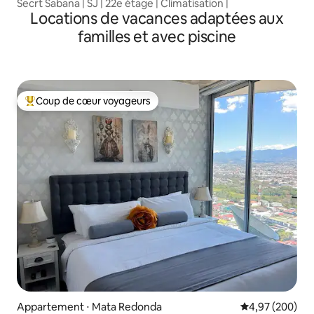
Secrt Sabana | SJ | 22e étage | Climatisation |
Locations de vacances adaptées aux
familles et avec piscine
Coup de cœur voyageurs
Coups de cœur voyageurs les plus appréciés
Appartement ⋅ Mata Redonda
Évaluation moy
4,97 (200)