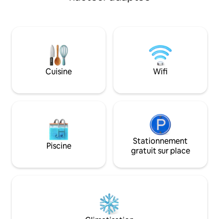
restaurant français à Providencia,
restaurants italiens et créoles)... toutes
les attractions de la ville Il est situé dans
un quartier résidentiel à proximité des
promenades, du Cerro San Cristobal, du
Parque de las Esculturas, et d'excellents
restaurants, musées, bars et théâtres.
Cuisine
Wifi
Providencia est idéale pour le trekking
ou le vélo. À seulement 10 minutes du
métro. Si vous venez de l'aéroport, je
vous recommande de prendre un TAXI
OFFICIEL jusqu'à l'adresse. LO
CONTADOR 0386 Providencia Quartier
Pedro de Valdivia Norte En heures de
circulation normale, c'est un trajet
Stationnement
Piscine
d'environ 15 minutes La rue Lo Contador
gratuit sur place
est située derrière l'hôtel Sheraton, un
bâtiment très haut et visible. Une autre
référence pour localiser la rue est la
CLINIQUE INDISA, très visible de tous les
côtés. La rue est celle qui passe derrière
ces deux bâtiments. Si vous avez un
véhicule, nous avons un parking. Les