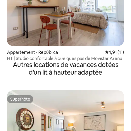
Appartement ⋅ República
Évaluation m
4,91 (11)
HT | Studio confortable à quelques pas de Movistar Arena
Autres locations de vacances dotées
d'un lit à hauteur adaptée
Superhôte
Superhôte