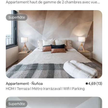
Appartement haut de gamme de 2 chambres avec vue
dans le quartier branché de Providencia
Superhôte
Superhôte
Appartement ⋅ Ñuñoa
Évaluation mo
4,69 (13)
HOM I Terraza I Métro Irarrázaval I Wifi I Parking
Superhôte
Superhôte