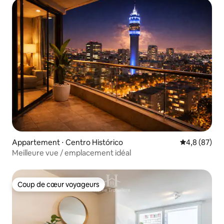
Appartement ⋅ Centro Histórico
Évaluation m
4,8 (87)
Meilleure vue / emplacement idéal
Coup de cœur voyageurs
Coup de cœur voyageurs