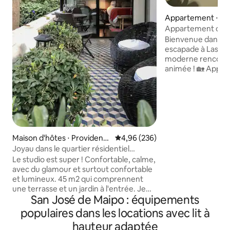
Appartement ⋅ La
Appartement conf
chambre dans un
Bienvenue dans vo
privilégié : équipe
escapade à Las Co
moderne rencontre
animée ! 🏡 Appartement T2 élégant 🛏️
Lit et WC à hauteur acce
🛁 relaxante 🛌 Des draps propres et
confortables ☕ Le café du matin en
toute simplicité 🍽️ Cuisine entièrement
équipée 🏊‍♀️ Plongez dans la piscine
commune chauffée 👨‍✈️ Imme
sécurisé avec un 
Maison d'hôtes ⋅ Providenci
Évaluation moyenne sur la base 
4,96 (236)
Niché dans le quar
a
Joyau dans le quartier résidentiel
Condes, profitez d
Providencia tranquillité, sécurité et
Le studio est super ! Confortable, calme,
restaurants, des 
beauté totale
avec du glamour et surtout confortable
Arauco et des parc
et lumineux. 45 m2 qui comprennent
devant votre porte
une terrasse et un jardin à l'entrée. Je
nocturne de Santi
San José de Maipo : équipements
serai disponible pour toute information
ou aide nécessaire pendant votre séjour.
populaires dans les locations avec lit à
Recommandations de promenades,
hauteur adaptée
restaurants, (mon préféré EL BACO,