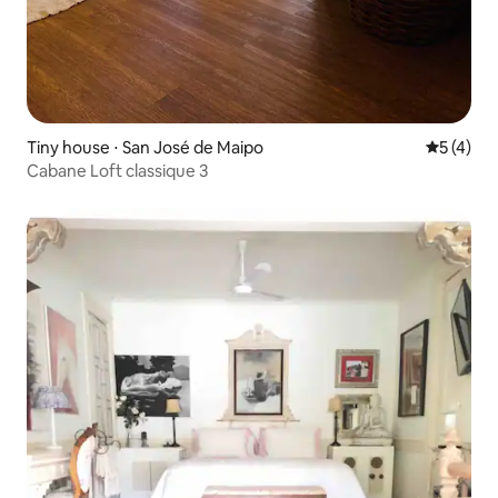
Tiny house ⋅ San José de Maipo
Évaluatio
5 (4)
Cabane Loft classique 3