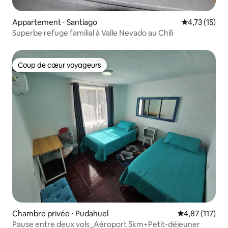
Appartement ⋅ Santiago
Évaluation mo
4,73 (15)
Superbe refuge familial à Valle Nevado au Chili
Coup de cœur voyageurs
Coup de cœur voyageurs
Chambre privée ⋅ Pudahuel
Évaluation moy
4,87 (117)
Pause entre deux vols_Aéroport 5km+Petit-déjeuner