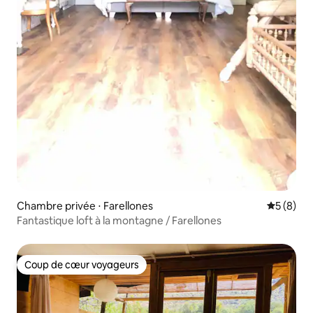
Chambre privée ⋅ Farellones
Évaluatio
5 (8)
Fantastique loft à la montagne / Farellones
Coup de cœur voyageurs
Coup de cœur voyageurs