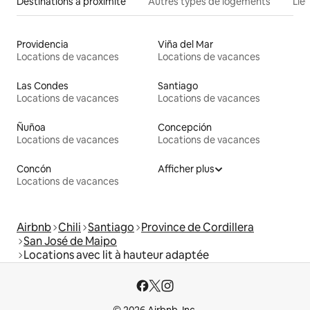
Destinations à proximité
Autres types de logements
Lie
Providencia
Viña del Mar
Locations de vacances
Locations de vacances
Las Condes
Santiago
Locations de vacances
Locations de vacances
Ñuñoa
Concepción
Locations de vacances
Locations de vacances
Concón
Afficher plus
Locations de vacances
Airbnb
Chili
Santiago
Province de Cordillera
San José de Maipo
Locations avec lit à hauteur adaptée