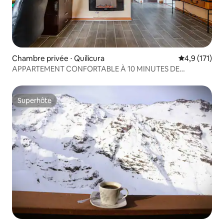
Chambre privée ⋅ Quilicura
Évaluation mo
4,9 (171)
APPARTEMENT CONFORTABLE À 10 MINUTES DE
L'AÉROPORT
Superhôte
Superhôte