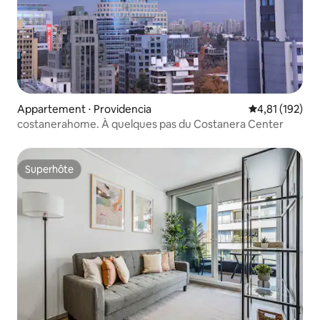
Appartement ⋅ Providencia
Évaluation moy
4,81 (192)
costanerahome. À quelques pas du Costanera Center
Superhôte
Superhôte