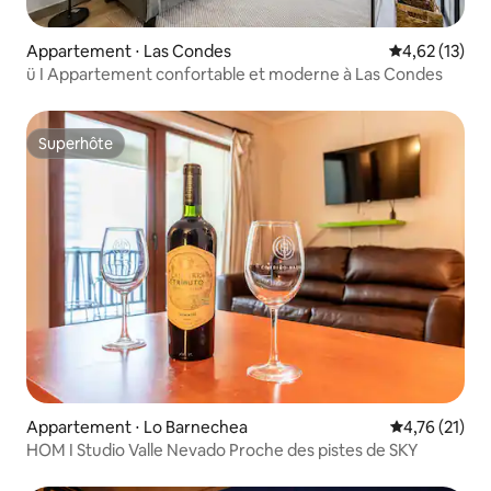
Appartement ⋅ Las Condes
Évaluation mo
4,62 (13)
ü I Appartement confortable et moderne à Las Condes
Superhôte
Superhôte
Appartement ⋅ Lo Barnechea
Évaluation mo
4,76 (21)
HOM I Studio Valle Nevado Proche des pistes de SKY