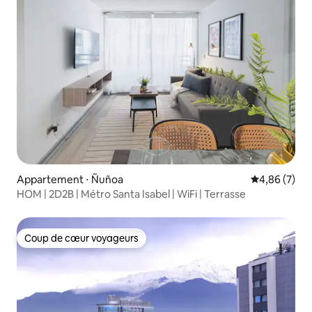
Appartement ⋅ Ñuñoa
Évaluation m
4,86 (7)
HOM | 2D2B | Métro Santa Isabel | WiFi | Terrasse
Coup de cœur voyageurs
Coup de cœur voyageurs