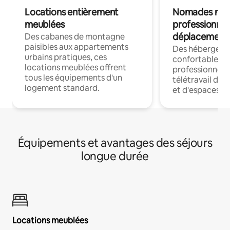
Locations entièrement
Nomades num
meublées
professionnel
déplacement
Des cabanes de montagne
paisibles aux appartements
Des hébergem
urbains pratiques, ces
confortables p
locations meublées offrent
professionnels
tous les équipements d'un
télétravail dis
logement standard.
et d'espaces de
Équipements et avantages des séjours
longue durée
Locations meublées