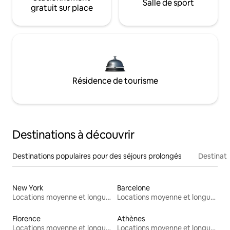
Salle de sport
gratuit sur place
Résidence de tourisme
Destinations à découvrir
Destinations populaires pour des séjours prolongés
Destinati
New York
Barcelone
Locations moyenne et longue durée
Locations moyenne et longue durée
Florence
Athènes
Locations moyenne et longue durée
Locations moyenne et longue durée