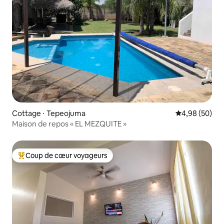
Cottage ⋅ Tepeojuma
Évaluation mo
4,98 (50)
Maison de repos « EL MEZQUITE »
Coup de cœur voyageurs
Coups de cœur voyageurs les plus appréciés