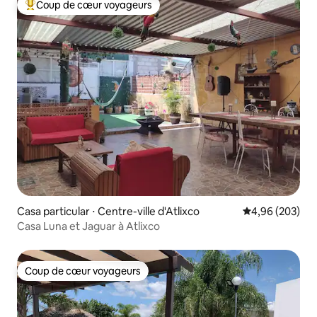
Coup de cœur voyageurs
Coups de cœur voyageurs les plus appréciés
Casa particular ⋅ Centre-ville d'Atlixco
Évaluation moy
4,96 (203)
Casa Luna et Jaguar à Atlixco
Coup de cœur voyageurs
Coup de cœur voyageurs