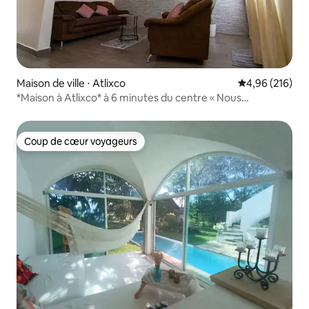
Maison de ville ⋅ Atlixco
Évaluation moy
4,96 (216)
*Maison à Atlixco* à 6 minutes du centre « Nous
facturons ».
Coup de cœur voyageurs
Coup de cœur voyageurs