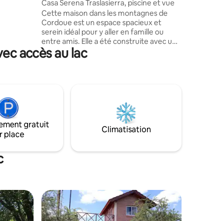
Casa Serena Traslasierra, piscine et vue
 vous
Cette maison dans les montagnes de
a
Cordoue est un espace spacieux et
rer des
serein idéal pour y aller en famille ou
 situé à 50
entre amis. Elle a été construite avec un
s et vous
vec accès au lac
système non traditionnel et écologique.
Il a un style vernaculaire, avec de larges
murs, des menuiseries en bois et en fer
et un toit vert. Les larges murs et la
structure en rondins apparents forment
des détails uniques. La grande galerie est
entourée d'arbres fruitiers et de mont
indigènes. De la vaste piscine, vous
ement gratuit
pourrez profiter de la vue sur les
Climatisation
r place
montagnes.
c