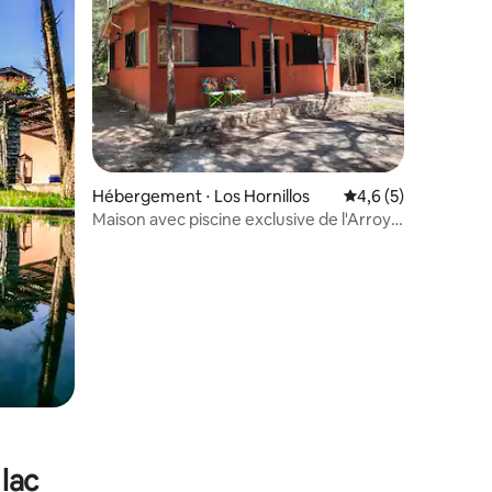
Hébergement ⋅ Los Hornillos
Évaluation moyenne 
4,6 (5)
Maison avec piscine exclusive de l'Arroyo
Susurrante
lac