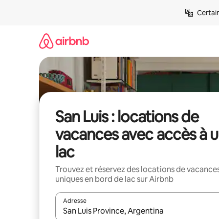
Aller
Certai
directement
au
contenu
San Luis : locations de
vacances avec accès à 
lac
Trouvez et réservez des locations de vacance
uniques en bord de lac sur Airbnb
Adresse
Lorsque les résultats s'affichent, utilisez les flèc