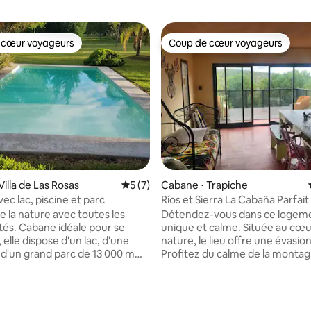
 cœur voyageurs
Coup de cœur voyageurs
 cœur voyageurs
Coup de cœur voyageurs
e sur la base de 5 commentaires : 5 sur 5
illa de Las Rosas
Évaluation moyenne sur la base de 7 co
5 (7)
Cabane ⋅ Trapiche
ec lac, piscine et parc
Ríos et Sierra La Cabaña Parfait
e la nature avec toutes les
Détendez-vous dans ce logem
le pour se
unique et calme. Située au cœu
elle dispose d'un lac, d'une
nature, le lieu offre une évasio
t d'un grand parc de 13 000 m
Profitez du calme de la montag
nt privé et clôturé, entouré
bourdonnement de la rivière, 
ronnement naturel unique. Son
que le soleil se lève sur la mon
ie style rustique et moderne,
Entre la chaleur de cette cabane
espaces lumineux et
rôtissoire extérieure, une court