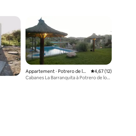
Appartement ⋅ Potrero de los
Évaluation moyenne su
4,67 (12)
Funes
Cabanes La Barranquita à Potrero de los
Funes