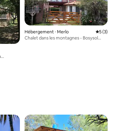
Hébergement ⋅ Merlo
Évaluation moyenn
5 (3)
Chalet dans les montagnes - Bosysol
dans les montagnes
à