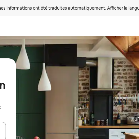
nes informations ont été traduites automatiquement. 
Afficher la lang
un
s
hes vers le haut et vers le bas pour les parcourir ou en appuyant et en fai