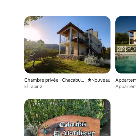
Chambre privée ⋅ Chacabuc
Nouvel hébergement
Nouveau
Appartem
o
El Tapir 2
Apparteme