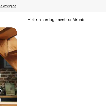
ue d'origine
Mettre mon logement sur Airbnb
sant glisser.