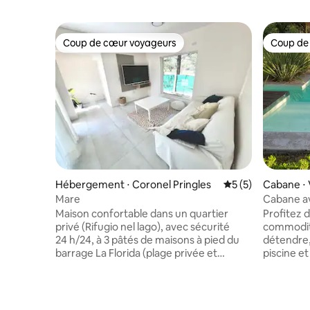
Coup de cœur voyageurs
Coup de
Coup de cœur voyageurs
Coup de
Hébergement ⋅ Coronel Pringles
Évaluation moyenn
5 (5)
Cabane ⋅ V
Mare
Cabane av
Maison confortable dans un quartier
Profitez d
privé (Rifugio nel lago), avec sécurité
commodités. Cabane idéa
24 h/24, à 3 pâtés de maisons à pied du
détendre, 
barrage La Florida (plage privée et
piscine e
sauveteur), située à El Trapiche, province
entièreme
de San Luis. Il est situé à 35 minutes de La
d'un envi
Carolina et à 30 minutes du centre-ville. Il
design all
dispose de 2 chambres. Voiture pour 2
avec des 