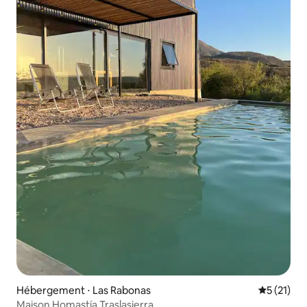
Hébergement ⋅ Las Rabonas
Évaluation
5 (21)
Maison Homastía Traslasierra