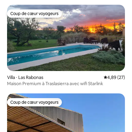
Coup de cœur voyageurs
Coup de cœur voyageurs
Villa ⋅ Las Rabonas
Évaluation mo
4,89 (27)
Maison Premium à Traslasierra avec wifi Starlink
Coup de cœur voyageurs
Coup de cœur voyageurs