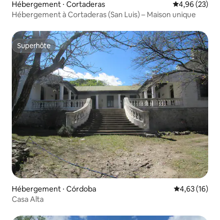
Hébergement ⋅ Cortaderas
Évaluation mo
4,96 (23)
Hébergement à Cortaderas (San Luis) – Maison unique
Superhôte
Superhôte
Hébergement ⋅ Córdoba
Évaluation mo
4,63 (16)
Casa Alta