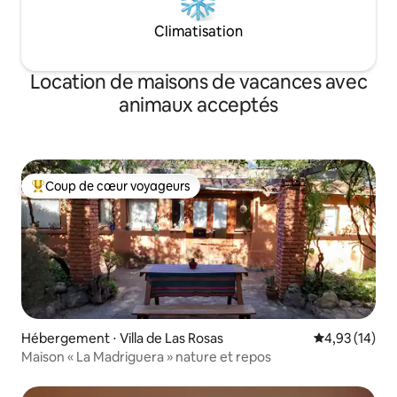
Climatisation
Location de maisons de vacances avec
animaux acceptés
Coup de cœur voyageurs
Coups de cœur voyageurs les plus appréciés
Hébergement ⋅ Villa de Las Rosas
Évaluation mo
4,93 (14)
Maison « La Madriguera » nature et repos