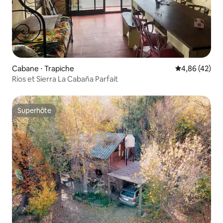
Cabane ⋅ Trapiche
Évaluation mo
4,86 (42)
Ríos et Sierra La Cabaña Parfait
Superhôte
Superhôte