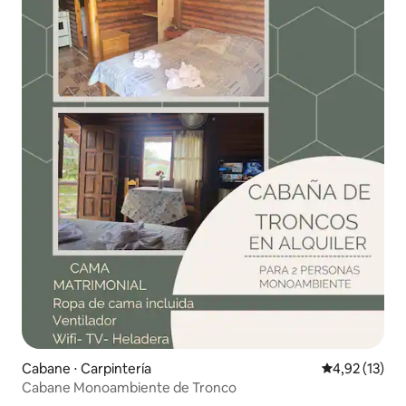
Cabane ⋅ Carpintería
Évaluation mo
4,92 (13)
Cabane Monoambiente de Tronco