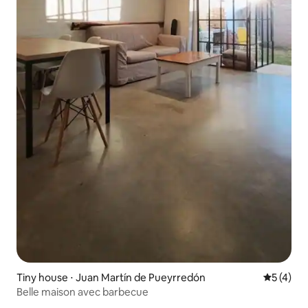
Tiny house ⋅ Juan Martín de Pueyrredón
Évaluatio
5 (4)
Belle maison avec barbecue