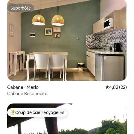
Superhôte
Superhôte
Cabane ⋅ Merlo
Évaluation mo
4,82 (22)
Cabane Bosquecito
Coup de cœur voyageurs
Coups de cœur voyageurs les plus appréciés