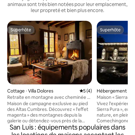
animaux sont très bien notées pour leur emplacement,
leur propreté et bien plus encore.
Superhôte
Superhôte
Superhôte
Superhôte
Cottage ⋅ Villa Dolores
Évaluation moyenne sur la 
5 (4)
Hébergement ⋅ L
Retraite en montagne avec cheminée et
Maison « Sierra Pu
chevaux
plantation d'olivier
Maison de campagne exclusive au pied
Vivez l'expérience
des Altas Cumbres. Découvrez « l'effet
Sierra Pura », ento
magenta » des montagnes depuis la
nature, en pleine 
galerie ou détendez-vous près de la
Comechingones. R
San Luis : équipements populaires dans
piscine et de la terrasse. 3 chambres, 3
une vue imprenable
salles de bain complètes et un grand
ou profitez de cou