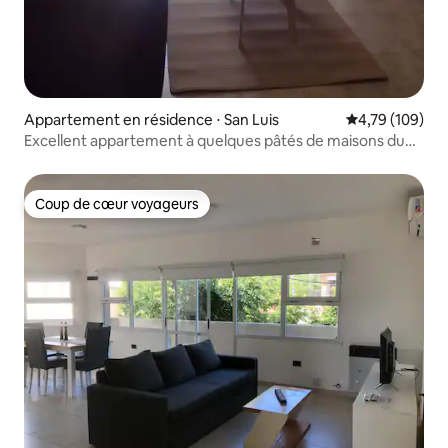
Appartement en résidence ⋅ San Luis
Évaluation moy
4,79 (109)
Excellent appartement à quelques pâtés de maisons du
centre
Coup de cœur voyageurs
Coup de cœur voyageurs