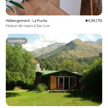
Hébergement ⋅ La Punta
Évaluation mo
4,95 (75)
Maison de repos à San Luis
Superhôte
Superhôte