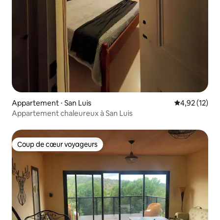
Appartement ⋅ San Luis
Évaluation mo
4,92 (12)
Appartement chaleureux à San Luis
Coup de cœur voyageurs
Coup de cœur voyageurs