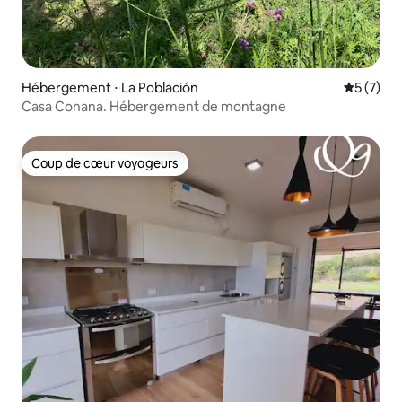
Hébergement ⋅ La Población
Évaluatio
5 (7)
Casa Conana. Hébergement de montagne
Coup de cœur voyageurs
Coup de cœur voyageurs