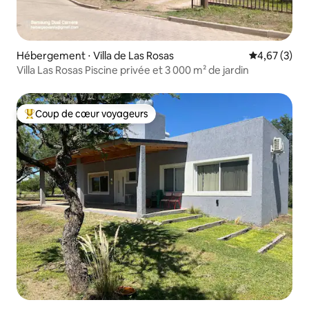
Hébergement ⋅ Villa de Las Rosas
Évaluation m
4,67 (3)
Villa Las Rosas Piscine privée et 3 000 m² de jardin
Coup de cœur voyageurs
Coups de cœur voyageurs les plus appréciés