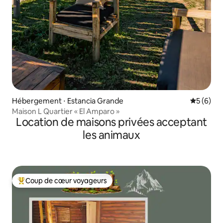
Hébergement ⋅ Estancia Grande
Évaluatio
5 (6)
Maison L Quartier « El Amparo »
Location de maisons privées acceptant
les animaux
Coup de cœur voyageurs
Coups de cœur voyageurs les plus appréciés