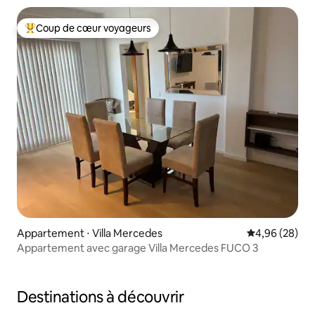
Coup de cœur voyageurs
Coups de cœur voyageurs les plus appréciés
Appartement ⋅ Villa Mercedes
Évaluation mo
4,96 (28)
Appartement avec garage Villa Mercedes FUCO 3
Destinations à découvrir