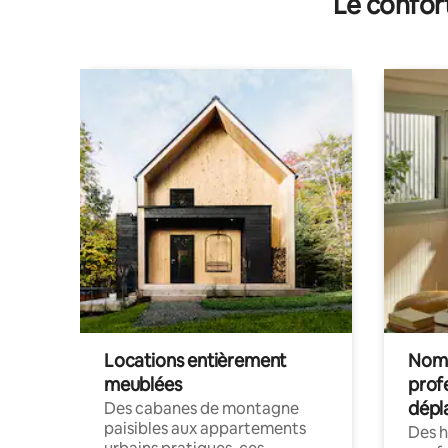
Le confor
Locations entièrement
Noma
meublées
prof
dépl
Des cabanes de montagne
paisibles aux appartements
Des 