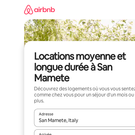
Aller
directement
au
contenu
Locations moyenne et
longue durée à San
Mamete
Découvrez des logements où vous vous sente
comme chez vous pour un séjour d'un mois ou
plus.
Adresse
Lorsque les résultats s'affichent, utilisez les flèc
Arrivée