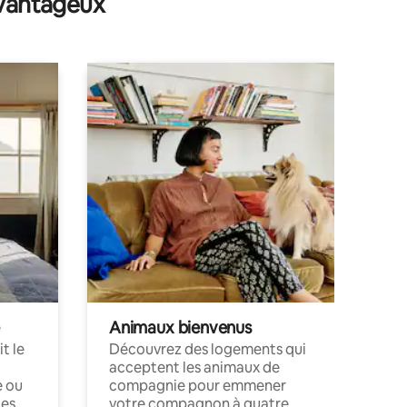
avantageux
Animaux bienvenus
t le
Découvrez des logements qui
acceptent les animaux de
e ou
compagnie pour emmener
ces
votre compagnon à quatre