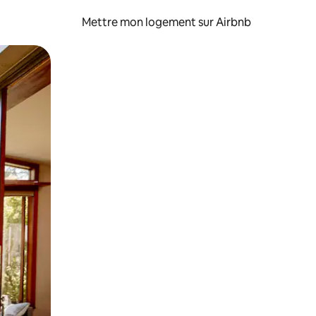
Mettre mon logement sur Airbnb
sant glisser.