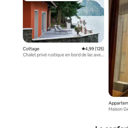
Cottage
Évaluation moyenne sur
4,99 (125)
Chalet privé rustique en bord de lac avec
BATEAU
Appartem
Maison G