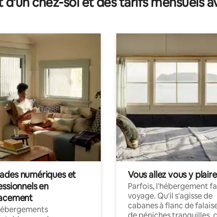
t d'un chez-soi et des tarifs mensuels 
des numériques et
Vous allez vous y plaire
essionnels en
Parfois, l'hébergement fai
voyage. Qu'il s'agisse de
acement
cabanes à flanc de falais
hébergements
de péniches tranquilles, 