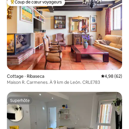
Coup de cœur voyageurs
Coups de cœur voyageurs les plus appréciés
Cottage ⋅ Ribaseca
Évaluation mo
4,98 (62)
Maison R. Carmenes. À 9 km de León. CRLE783
Superhôte
Superhôte