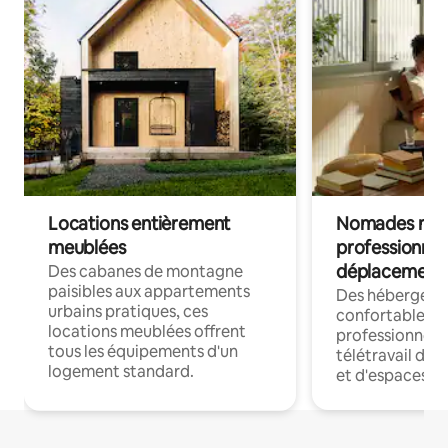
Locations entièrement
Nomades num
meublées
professionnel
déplacement
Des cabanes de montagne
paisibles aux appartements
Des hébergem
urbains pratiques, ces
confortables p
locations meublées offrent
professionnels
tous les équipements d'un
télétravail dis
logement standard.
et d'espaces de