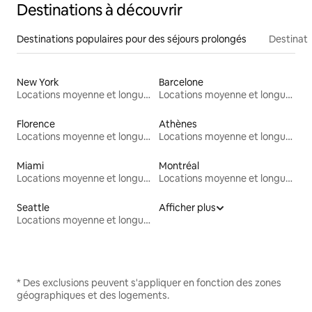
Destinations à découvrir
Destinations populaires pour des séjours prolongés
Destinati
New York
Barcelone
Locations moyenne et longue durée
Locations moyenne et longue durée
Florence
Athènes
Locations moyenne et longue durée
Locations moyenne et longue durée
Miami
Montréal
Locations moyenne et longue durée
Locations moyenne et longue durée
Seattle
Afficher plus
Locations moyenne et longue durée
* Des exclusions peuvent s'appliquer en fonction des zones
géographiques et des logements.