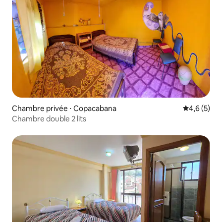
Chambre privée ⋅ Copacabana
Évaluation 
4,6 (5)
Chambre double 2 lits