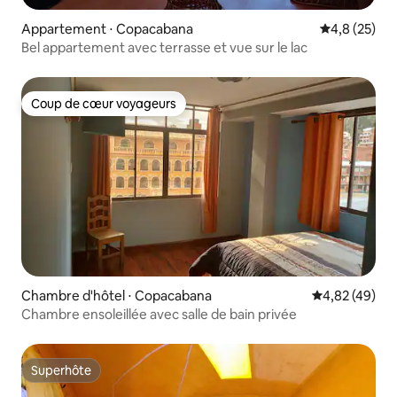
Appartement ⋅ Copacabana
Évaluation m
4,8 (25)
Bel appartement avec terrasse et vue sur le lac
Coup de cœur voyageurs
Coup de cœur voyageurs
Chambre d'hôtel ⋅ Copacabana
Évaluation mo
4,82 (49)
Chambre ensoleillée avec salle de bain privée
Superhôte
Superhôte