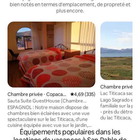
bien notés en termes d'emplacement, de propreté et
plus encore.
Chambre privée ⋅ S
Lac Titicaca sacré 
Chambre privée ⋅ Copacab
Évaluation moyenne sur la base 
4,69 (335)
agrotourisme
Lago Sagrado est 
ana
Sauta Suite GuestHouse (Chambre
familiale sur la p
double/Cuarto Doble)
ESPAGNOL : Notre maison dispose de
- près du détroit de
chambres bien éclairées avec une vue
du lac Titicaca, 
spectaculaire sur le lac Titicaca, d'une
Lojpaya, en Boliv
cuisine équipée avec vue sur le jardin,
notre maison est li
Équipements populaires dans les
d'un salon-salle à manger cosy pour se
naturels et cultu
reposer et profiter de l'ambiance et