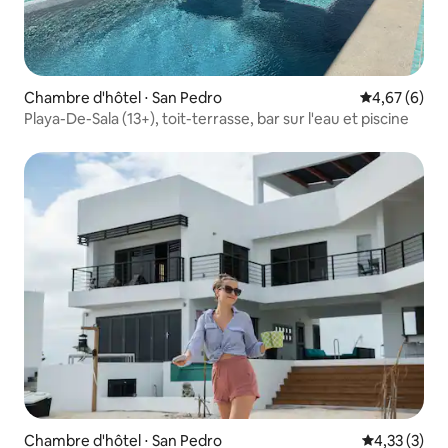
Chambre d'hôtel ⋅ San Pedro
Évaluation m
4,67 (6)
Playa-De-Sala (13+), toit-terrasse, bar sur l'eau et piscine
Chambre d'hôtel ⋅ San Pedro
Évaluation m
4,33 (3)