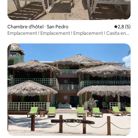
Chambre d'hôtel ⋅ San Pedro
Évaluation 
2,8 (5)
Emplacement ! Emplacement ! Emplacement ! Casita en
bord de mer RM# 9