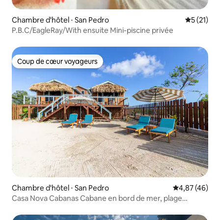
Chambre d'hôtel ⋅ San Pedro
Évaluation
5 (21)
P.B.C/EagleRay/With ensuite Mini-piscine privée
Coup de cœur voyageurs
Coup de cœur voyageurs
Chambre d'hôtel ⋅ San Pedro
Évaluation mo
4,87 (46)
Casa Nova Cabanas Cabane en bord de mer, plage
secrète