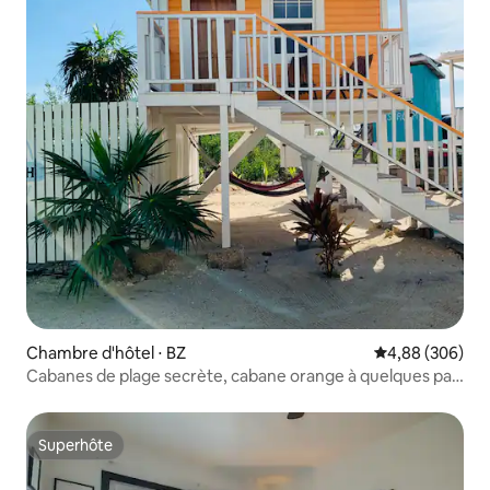
Chambre d'hôtel ⋅ BZ
Évaluation moy
4,88 (306)
Cabanes de plage secrète, cabane orange à quelques pas
de la mer !
Superhôte
Superhôte