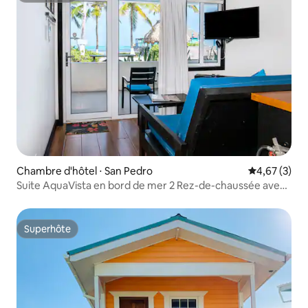
Chambre d'hôtel ⋅ San Pedro
Évaluation m
4,67 (3)
Suite AquaVista en bord de mer 2 Rez-de-chaussée avec
vue sur l'océan
Superhôte
Superhôte