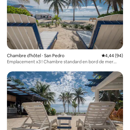
Chambre d'hôtel ⋅ San Pedro
Évaluation mo
4,44 (94)
Emplacement x3 ! Chambre standard en bord de mer
RM#2