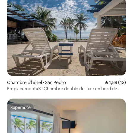
Chambre d'hôtel ⋅ San Pedro
Évaluation mo
4,58 (43)
Emplacementx3 ! Chambre double de luxe en bord de
mer ! RM#11
Superhôte
Superhôte