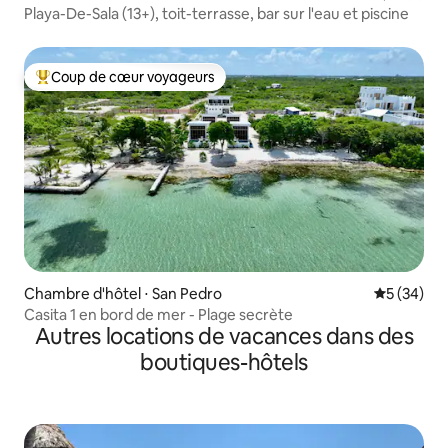
Playa-De-Sala (13+), toit-terrasse, bar sur l'eau et piscine
Coup de cœur voyageurs
Coups de cœur voyageurs les plus appréciés
Chambre d'hôtel ⋅ San Pedro
Évaluation
5 (34)
Casita 1 en bord de mer - Plage secrète
Autres locations de vacances dans des
boutiques-hôtels