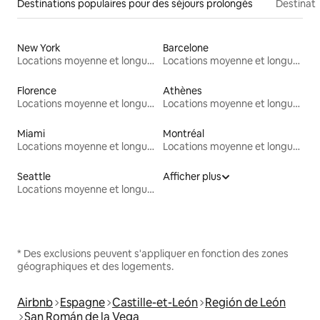
Destinations populaires pour des séjours prolongés
Destinati
New York
Barcelone
Locations moyenne et longue durée
Locations moyenne et longue durée
Florence
Athènes
Locations moyenne et longue durée
Locations moyenne et longue durée
Miami
Montréal
Locations moyenne et longue durée
Locations moyenne et longue durée
Seattle
Afficher plus
Locations moyenne et longue durée
* Des exclusions peuvent s'appliquer en fonction des zones
géographiques et des logements.
Airbnb
Espagne
Castille-et-León
Región de León
San Román de la Vega