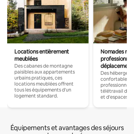
Locations entièrement
Nomades num
meublées
professionnel
déplacement
Des cabanes de montagne
paisibles aux appartements
Des hébergem
urbains pratiques, ces
confortables p
locations meublées offrent
professionnels
tous les équipements d'un
télétravail dis
logement standard.
et d'espaces de
Équipements et avantages des séjours