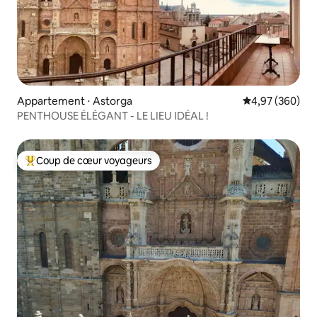
Appartement ⋅ Astorga
Évaluation moy
4,97 (360)
PENTHOUSE ÉLÉGANT - LE LIEU IDÉAL !
Coup de cœur voyageurs
Coups de cœur voyageurs les plus appréciés