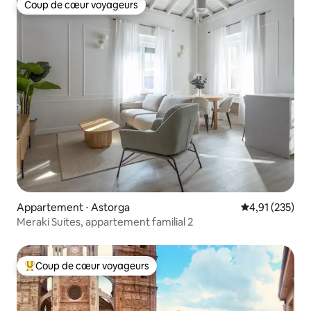
Coup de cœur voyageurs
Coup de cœur voyageurs
Appartement ⋅ Astorga
Évaluation moy
4,91 (235)
Meraki Suites, appartement familial 2
Coup de cœur voyageurs
Coups de cœur voyageurs les plus appréciés