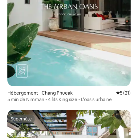
Hébergement ⋅ Chang Phueak
Évaluation
5 (21)
5 min de Nimman • 4 lits King size • L'oasis urbaine
Superhôte
Superhôte