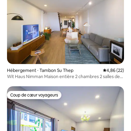
Hébergement ⋅ Tambon Su Thep
Évaluation mo
4,86 (22)
Wit Haus Nimman Maison entière 2 chambres 2 salles de
bains
Coup de cœur voyageurs
Coup de cœur voyageurs