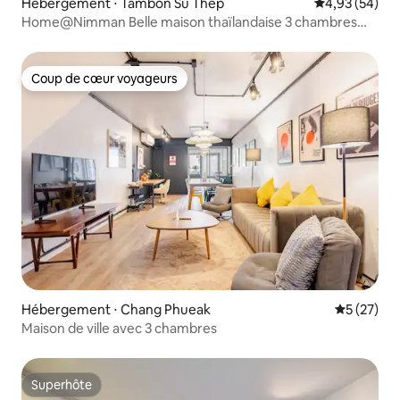
Hébergement ⋅ Tambon Su Thep
Évaluation mo
4,93 (54)
Home@Nimman Belle maison thaïlandaise 3 chambres
Prime
Coup de cœur voyageurs
Coup de cœur voyageurs
Hébergement ⋅ Chang Phueak
Évaluation
5 (27)
Maison de ville avec 3 chambres
Superhôte
Superhôte