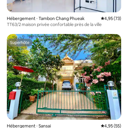
Hébergement ⋅ Tambon Chang Phueak
Évaluation mo
4,95 (73)
TT63/2 maison privée confortable près de la ville
Superhôte
Superhôte
Hébergement ⋅ Sansai
Évaluation mo
4,95 (55)