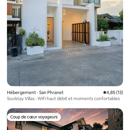
Hébergement ⋅ San Phranet
Évaluation mo
4,85 (13)
Soulstay Villas : WiFi haut débit et moments confortables
Coup de cœur voyageurs
Coup de cœur voyageurs