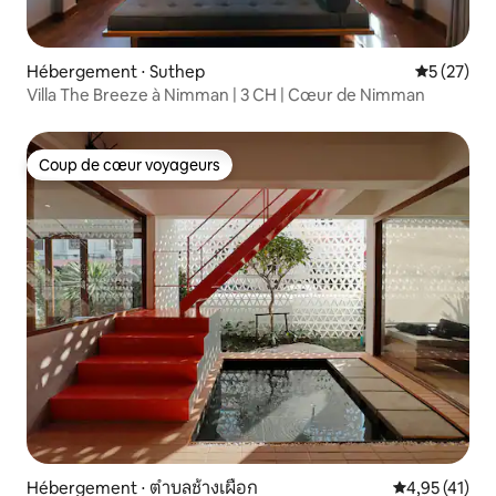
Hébergement ⋅ Suthep
Évaluation
5 (27)
Villa The Breeze à Nimman | 3 CH | Cœur de Nimman
Coup de cœur voyageurs
Coup de cœur voyageurs
Hébergement ⋅ ตำบลช้างเผือก
Évaluation mo
4,95 (41)