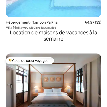
Hébergement ⋅ Tambon Pa Phai
Évaluation mo
4,97 (33)
Villa Muji avec piscine japonaise
Location de maisons de vacances à la
semaine
Coup de cœur voyageurs
Coups de cœur voyageurs les plus appréciés