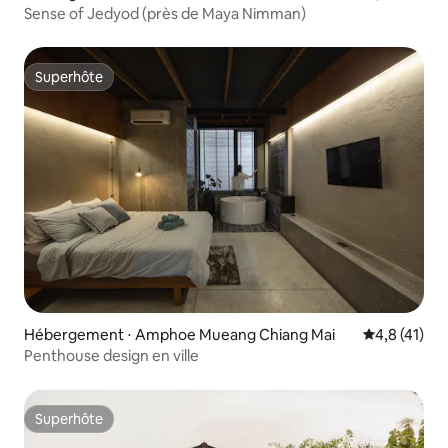
Sense of Jedyod (près de Maya Nimman)
Superhôte
Superhôte
Hébergement ⋅ Amphoe Mueang Chiang Mai
Évaluation m
4,8 (41)
Penthouse design en ville
Superhôte
Superhôte