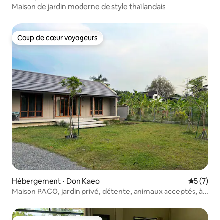
Maison de jardin moderne de style thaïlandais
Coup de cœur voyageurs
Coup de cœur voyageurs
Hébergement ⋅ Don Kaeo
Évaluatio
5 (7)
Maison PACO, jardin privé, détente, animaux acceptés, à
5 min de la vieille ville