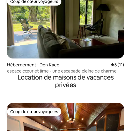
Coup de cœur voyageurs
Coup de cœur voyageurs
Hébergement ⋅ Don Kaeo
Évaluatio
5 (11)
espace cœur et âme - une escapade pleine de charme
Location de maisons de vacances
privées
Coup de cœur voyageurs
Coup de cœur voyageurs