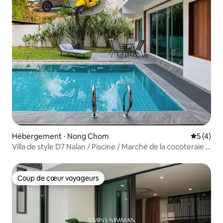
Hébergement ⋅ Nong Chom
Évaluatio
5 (4)
Villa de style D7 Nalan / Piscine / Marché de la cocoteraie /
Voiture gratuite / Vacances
Coup de cœur voyageurs
Coup de cœur voyageurs