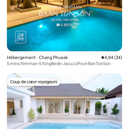
Hébergement ⋅ Chang Phueak
Évaluation mo
4,94 (34)
5 mins Nimman•5 KingBeds•JacuzziPool•BanTonSon
Coup de cœur voyageurs
Coup de cœur voyageurs