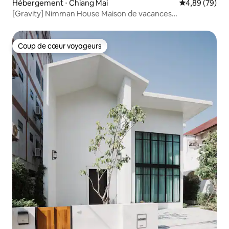
Hébergement ⋅ Chiang Mai
Évaluation mo
4,89 (79)
[Gravity] Nimman House Maison de vacances
indépendante n°1 à Nimman, Chiang Mai
Coup de cœur voyageurs
Coup de cœur voyageurs