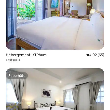
Hébergement ⋅ Si Phum
Évaluation mo
4,92 (65)
Feitsui B
Superhôte
Superhôte