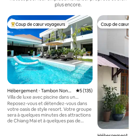
plus encore.
Coup de cœur voyageurs
Coup de cœur vo
Coups de cœur voyageurs les plus appréciés
Coup de cœur vo
Hébergement ⋅ Tambon Nong
Évaluation moyenne sur la ba
5 (135)
Chom
Villa de luxe avec piscine dans un
quartier charmant
Reposez-vous et détendez-vous dans
votre oasis de style resort. Votre groupe
sera à quelques minutes des attractions
de Chiang Mai et à quelques pas de
dizaines de restaurants et de boutiques
locales ! Quelques éléments que vous
Hébergement ⋅ Ch