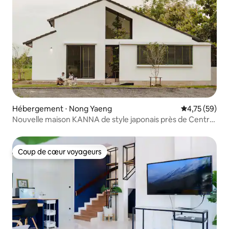
Hébergement ⋅ Nong Yaeng
Évaluation mo
4,75 (59)
Nouvelle maison KANNA de style japonais près de Central
Fest
Coup de cœur voyageurs
Coup de cœur voyageurs