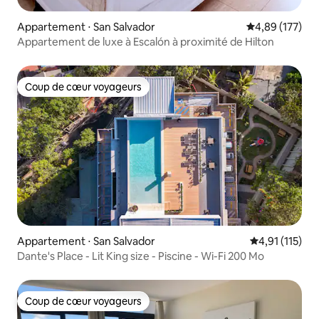
Appartement ⋅ San Salvador
Évaluation moy
4,89 (177)
Appartement de luxe à Escalón à proximité de Hilton
Coup de cœur voyageurs
Coup de cœur voyageurs
Appartement ⋅ San Salvador
Évaluation mo
4,91 (115)
Dante's Place - Lit King size - Piscine - Wi-Fi 200 Mo
Coup de cœur voyageurs
Coup de cœur voyageurs