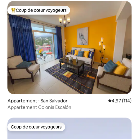
Coup de cœur voyageurs
Coups de cœur voyageurs les plus appréciés
Appartement ⋅ San Salvador
Évaluation moy
4,97 (114)
Appartement Colonia Escalón
Coup de cœur voyageurs
Coup de cœur voyageurs