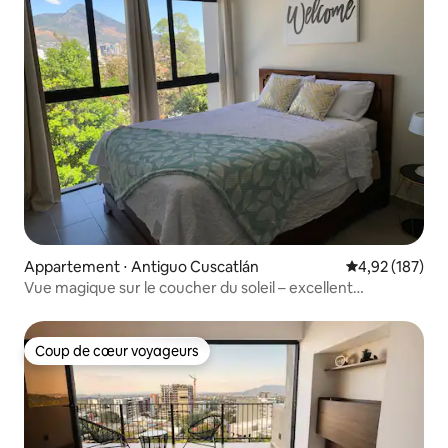
Appartement ⋅ Antiguo Cuscatlán
Évaluation moy
4,92 (187)
Vue magique sur le coucher du soleil – excellent
emplacement et piscine
Coup de cœur voyageurs
Coup de cœur voyageurs