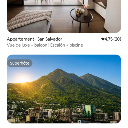
Appartement ⋅ San Salvador
Évaluation mo
4,75 (20)
Vue de luxe + balcon | Escalón + piscine
Superhôte
Superhôte