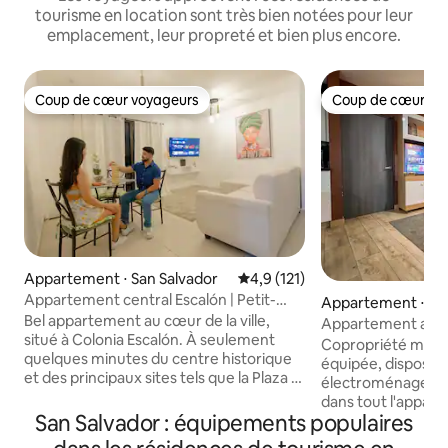
tourisme en location sont très bien notées pour leur
emplacement, leur propreté et bien plus encore.
Coup de cœur voyageurs
Coup de cœur vo
Coup de cœur voyageurs
Coup de cœur vo
Appartement ⋅ San Salvador
Évaluation moyenne sur la base
4,9 (121)
Appartement central Escalón | Petit-
Appartement ⋅ Sa
déjeuner WiFi A/C et parking
Bel appartement au cœur de la ville,
r
Appartement avec 
situé à Colonia Escalón. À seulement
climatisation com
Copropriété mode
quelques minutes du centre historique
équipée, dispose d
et des principaux sites tels que la Plaza El
électroménagers, W
Salvador del Mundo, les Galerías, le
dans tout l'appart
Millenium Plaza, le Bambú Center et la
San Salvador : équipements populaires
salles de bains co
Torre Futura, les restaurants, le musée
une télévision inte