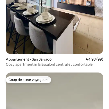
Appartement ⋅ San Salvador
Évaluation mo
4,93 (99)
Cozy apartment in la Escalon| central et confortable
Coup de cœur voyageurs
Coup de cœur voyageurs