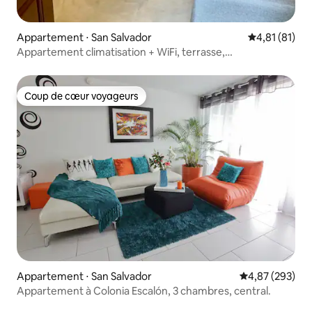
Appartement ⋅ San Salvador
Évaluation mo
4,81 (81)
Appartement climatisation + WiFi, terrasse,
@SanSalvador
Coup de cœur voyageurs
Coup de cœur voyageurs
Appartement ⋅ San Salvador
Évaluation moy
4,87 (293)
Appartement à Colonia Escalón, 3 chambres, central.