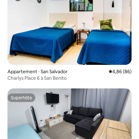
Appartement ⋅ San Salvador
Évaluation mo
4,86 (86)
Charlys Place 6 à San Benito
Superhôte
Superhôte