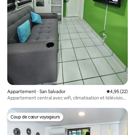
Appartement ⋅ San Salvador
Évaluation mo
4,95 (22)
Appartement central avec wifi, climatisation et télévision
à San Salvador
Coup de cœur voyageurs
Coup de cœur voyageurs