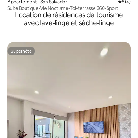
Appartement ⋅ San Salvador
Évaluatio
5 (4)
Suite Boutique-Vie Nocturne-Toi-terrasse 360-Sport
Location de résidences de tourisme
avec lave-linge et sèche-linge
Superhôte
Superhôte