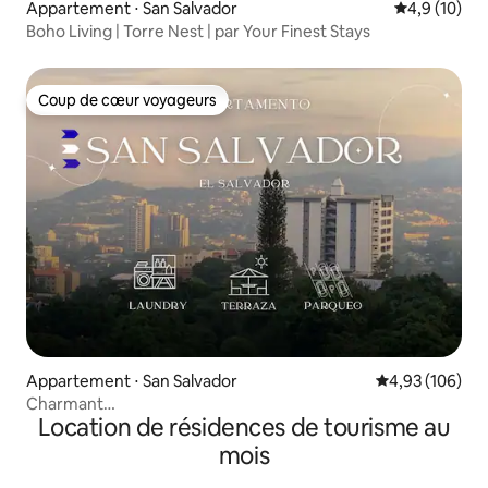
Appartement ⋅ San Salvador
Évaluation m
4,9 (10)
Boho Living | Torre Nest | par Your Finest Stays
Coup de cœur voyageurs
Coup de cœur voyageurs
Appartement ⋅ San Salvador
Évaluation moy
4,93 (106)
Charmant
Location de résidences de tourisme au
appartement + parking + buanderie + climatisation + terrasse
à San Salvador
mois