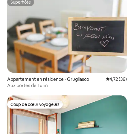
Superhôte
Superhôte
Appartement en résidence ⋅ Grugliasco
Évaluation mo
4,72 (36)
Aux portes de Turin
Coup de cœur voyageurs
Coup de cœur voyageurs