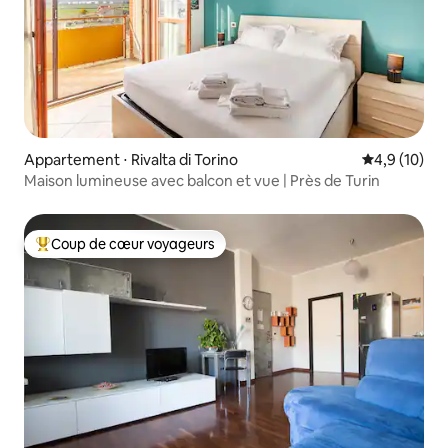
Appartement ⋅ Rivalta di Torino
Évaluation m
4,9 (10)
Maison lumineuse avec balcon et vue | Près de Turin
Coup de cœur voyageurs
Coups de cœur voyageurs les plus appréciés