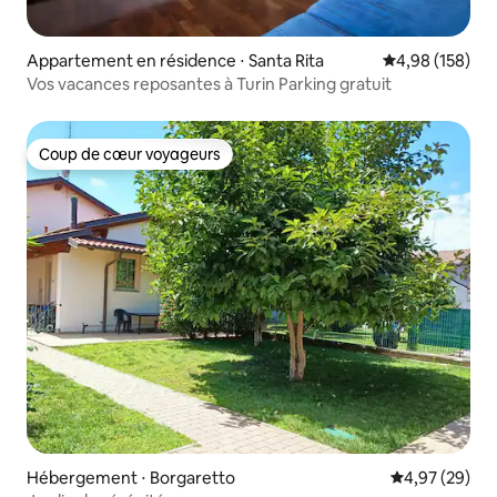
Appartement en résidence ⋅ Santa Rita
Évaluation moy
4,98 (158)
Vos vacances reposantes à Turin Parking gratuit
Coup de cœur voyageurs
Coup de cœur voyageurs
Hébergement ⋅ Borgaretto
Évaluation mo
4,97 (29)