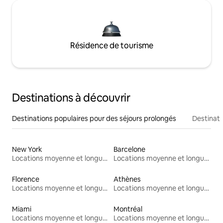
Résidence de tourisme
Destinations à découvrir
Destinations populaires pour des séjours prolongés
Destinati
New York
Barcelone
Locations moyenne et longue durée
Locations moyenne et longue durée
Florence
Athènes
Locations moyenne et longue durée
Locations moyenne et longue durée
Miami
Montréal
Locations moyenne et longue durée
Locations moyenne et longue durée