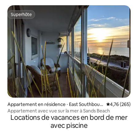
uniquement*
Superhôte
Superhôte
Appartement en résidence ⋅ East Southbour
Évaluation moy
4,76 (265)
ne
Appartement avec vue sur la mer à Sands Beach
Locations de vacances en bord de mer
avec piscine