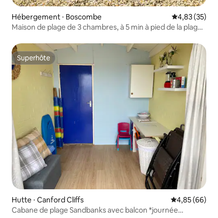
Hébergement ⋅ Boscombe
Évaluation mo
4,83 (35)
Maison de plage de 3 chambres, à 5 min à pied de la plage
de Bournemouth
Superhôte
Superhôte
Hutte ⋅ Canford Cliffs
Évaluation mo
4,85 (66)
Cabane de plage Sandbanks avec balcon *journée