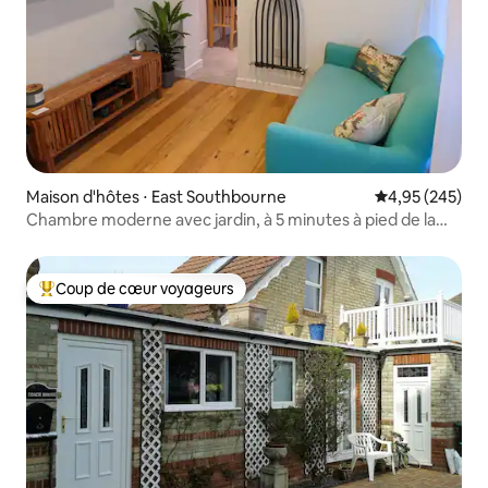
Maison d'hôtes ⋅ East Southbourne
Évaluation moy
4,95 (245)
Chambre moderne avec jardin, à 5 minutes à pied de la
plage de sable fin.
Coup de cœur voyageurs
Coups de cœur voyageurs les plus appréciés