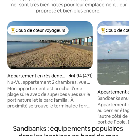
mer sont très bien notés pour leur emplacement, leur
propreté et bien plus encore.
Coup de cœur voyageurs
Coup de cœur 
Coups de cœur voyageurs les plus appréciés
Coups de cœur vo
Appartement en résidence
Évaluation moyenne sur la base 
4,94 (471)
⋅ Dorset
Nu-Vu, appartement 2 chambres, vue
sur mer, balcon, parking
Mon appartement est proche d'une
Appartement en r
plage sûre avec de superbes vues sur le
⋅ Canford Cliffs
Sandbanks snug
port naturel et le parc familial. À
Appartement con
proximité se trouve le terminal de ferry
au dernier étage 
avec des bateaux pour les îles anglo-
l'autre côté de la 
normandes et la France. Marchez
port de Poole. De
jusqu'au Quai animé avec ses fabuleux
Sandbanks : équipements populaires
de soleil à admirer
restaurants locaux, ses pubs et ses
Endroit idéal pour
excursions quotidiennes en bateau vers