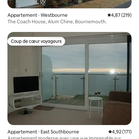
Appartement ⋅ Westbourne
Évaluation moy
4,87 (219)
The Coach House, Alum Chine, Bournemouth.
Coup de cœur voyageurs
Coup de cœur voyageurs
Appartement ⋅ East Southbourne
Évaluation moy
4,92 (171)
Appartement moderne avec une vue imprenable sur