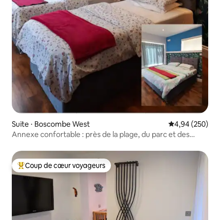
Suite ⋅ Boscombe West
Évaluation moy
4,94 (250)
Annexe confortable : près de la plage, du parc et des
courts de tennis
Coup de cœur voyageurs
Coups de cœur voyageurs les plus appréciés