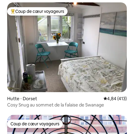
Coup de cœur voyageurs
Coups de cœur voyageurs les plus appréciés
Hutte ⋅ Dorset
Évaluation moy
4,84 (413)
Cosy Snug au sommet de la falaise de Swanage
Coup de cœur voyageurs
Coup de cœur voyageurs