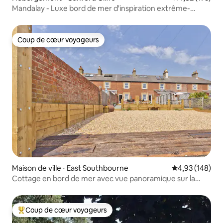
Mandalay - Luxe bord de mer d'inspiration extrême-
orientale 5 chambres
Coup de cœur voyageurs
Coup de cœur voyageurs
Maison de ville ⋅ East Southbourne
Évaluation moy
4,93 (148)
Cottage en bord de mer avec vue panoramique sur la
mer.
Coup de cœur voyageurs
Coups de cœur voyageurs les plus appréciés