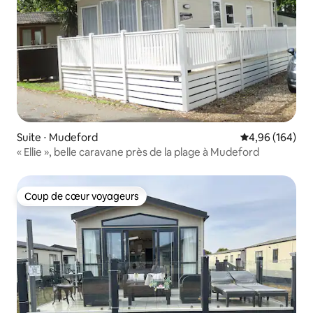
Suite ⋅ Mudeford
Évaluation moy
4,96 (164)
« Ellie », belle caravane près de la plage à Mudeford
Coup de cœur voyageurs
Coup de cœur voyageurs