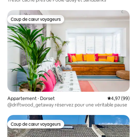
Coup de cœur voyageurs
Coup de cœur voyageurs
Appartement ⋅ Dorset
Évaluation mo
4,97 (99)
@driftwood_getaway réservez pour une véritable pause
Coup de cœur voyageurs
Coup de cœur voyageurs