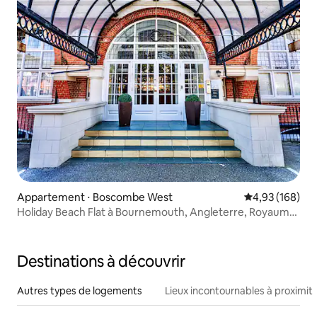
Appartement ⋅ Boscombe West
Évaluation moy
4,93 (168)
Holiday Beach Flat à Bournemouth, Angleterre, Royaume-
Uni
Destinations à découvrir
Autres types de logements
Lieux incontournables à proximit