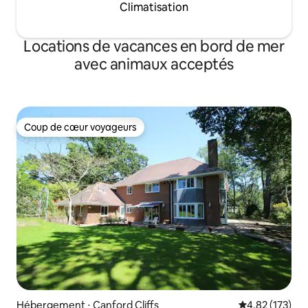
Climatisation
Locations de vacances en bord de mer
avec animaux acceptés
Coup de cœur voyageurs
Coup de cœur voyageurs
Hébergement ⋅ Canford Cliffs
Évaluation moy
4,82 (173)