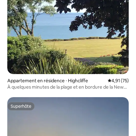
Appartement en résidence ⋅ Highcliffe
Évaluation mo
4,91 (75)
À quelques minutes de la plage et en bordure de la New
Forest
Superhôte
Superhôte