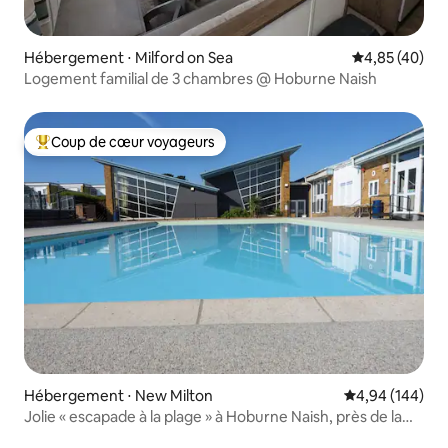
Hébergement ⋅ Milford on Sea
Évaluation mo
4,85 (40)
Logement familial de 3 chambres @ Hoburne Naish
Coup de cœur voyageurs
Coups de cœur voyageurs les plus appréciés
Hébergement ⋅ New Milton
Évaluation moy
4,94 (144)
Jolie « escapade à la plage » à Hoburne Naish, près de la
New Forest