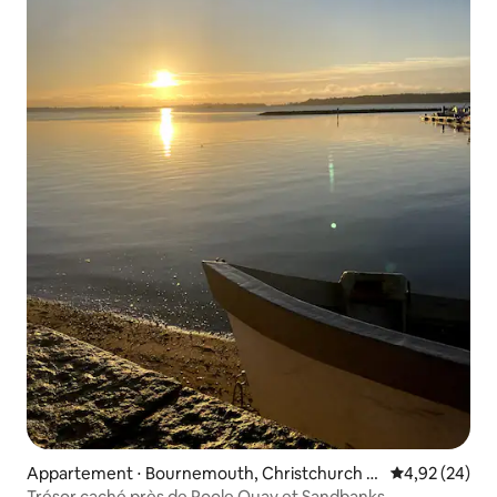
Appartement ⋅ Bournemouth, Christchurch a
Évaluation mo
4,92 (24)
nd Poole
Trésor caché près de Poole Quay et Sandbanks