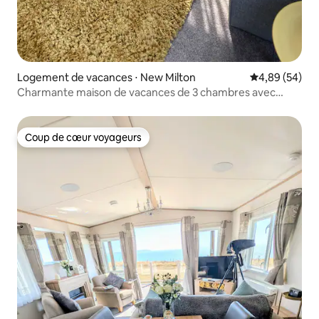
Logement de vacances ⋅ New Milton
Évaluation mo
4,89 (54)
Charmante maison de vacances de 3 chambres avec
accès à la plage
Coup de cœur voyageurs
Coup de cœur voyageurs