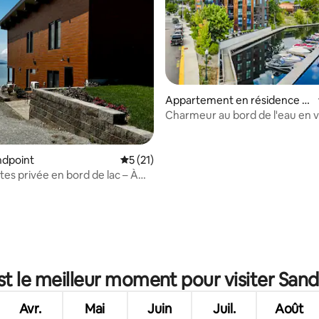
Appartement en résidence ⋅
Sandpoint
Charmeur au bord de l'eau en vil
andpoint
Évaluation moyenne sur la base de 21 co
5 (21)
tes privée en bord de lac – À
s du centre-ville
 sur la base de 22 commentaires : 5 sur 5
st le meilleur moment pour visiter Sand
Avr.
Mai
Juin
Juil.
Août