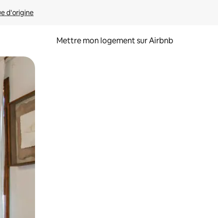
ue d'origine
Mettre mon logement sur Airbnb
sant glisser.