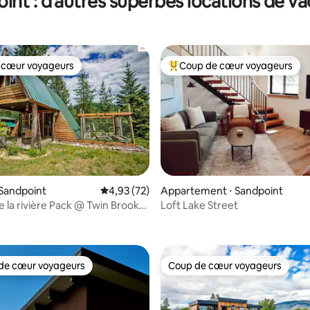
int : d'autres superbes locations de v
 cœur voyageurs
Coup de cœur voyageurs
 cœur voyageurs
Coups de cœur voyageurs les p
 la base de 78 commentaires : 4,99 sur 5
Sandpoint
Évaluation moyenne sur la base de 72 comme
4,93 (72)
Appartement ⋅ Sandpoint
 la rivière Pack @ Twin Brook
Loft Lake Street
de cœur voyageurs
Coup de cœur voyageurs
 cœur voyageurs les plus appréciés
Coup de cœur voyageurs