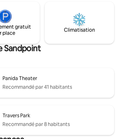
, des jeux
boutiques et restaurants du centre-ville
e clôturée
sont à seulement 5 minutes à pied.
 d'un
Détendez-vous sur le spacieux balcon au
r et d'un
bord du lac, en admirant la vue sur l'eau
ement gratuit
orisons
et la montagne. Pour le plaisir de l'hiver,
Climatisation
r place
t nous
le Schweitzer Mountain Resort est à
re chaque
seulement 25 minutes en voiture, ce qui
en fait l'escapade parfaite toute l'année.
de Sandpoint
Panida Theater
Recommandé par 41 habitants
Travers Park
Recommandé par 8 habitants