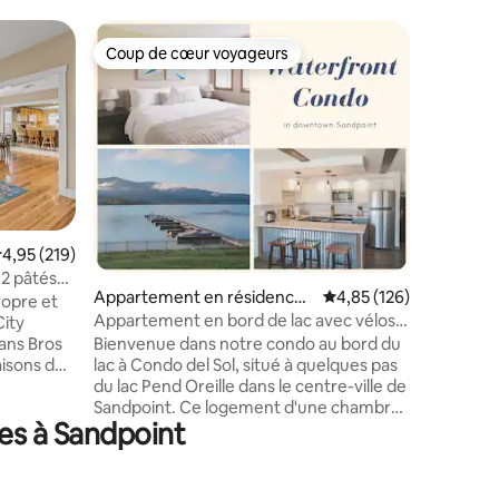
Cabane ⋅
Coup de cœur voyageurs
Coup
Coup de cœur voyageurs
Coups d
Scenic S
Schweitz
Retraite 
épinglée
une vue i
Oreille e
Sandpoin
centre-vi
la navett
avec loft
ntaires : 4,94 sur 5
valuation moyenne sur la base de 219 commentaires : 4,95 sur 5
4,95 (219)
couples.
 2 pâtés
queen siz
Appartement en résidence ⋅
Évaluation moyenne sur
4,85 (126)
opre et
kitchenet
Sandpoint
Appartement en bord de lac avec vélos
City
douche p
et kayaks
vans Bros
Bienvenue dans notre condo au bord du
toilette 
aisons du
lac à Condo del Sol, situé à quelques pas
d'autres
 miles de
du lac Pend Oreille dans le centre-ville de
comme un
urnissons
Sandpoint. Ce logement d'une chambre
et la clim
es à Sandpoint
et d'une salle de bain offre une vue
route.
% coton,
imprenable et des équipements haut de
isine
gamme. Profitez de l'exploration de la
ision
région avec nos kayaks et nos vélos. Les