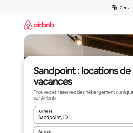
Aller
Certai
directement
au
contenu
Sandpoint : locations de
vacances
Trouvez et réservez des hébergements uniqu
sur Airbnb
Adresse
Lorsque les résultats s'affichent, utilisez les flèc
Arrivée