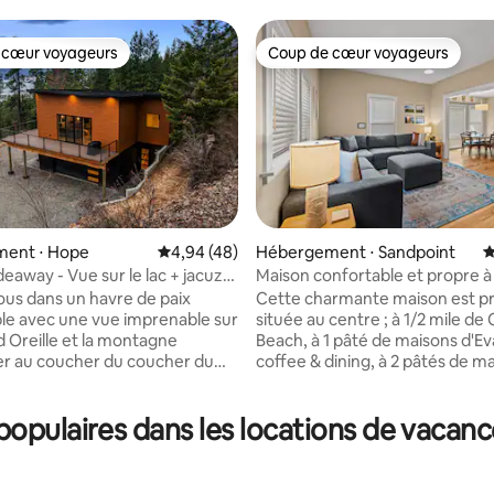
 cœur voyageurs
Coup de cœur voyageurs
 cœur voyageurs
Coup de cœur voyageurs
ent ⋅ Hope
Évaluation moyenne sur la base de 48 comme
4,94 (48)
Hébergement ⋅ Sandpoint
É
eaway - Vue sur le lac + jacuzzi
Maison confortable et propre à
e sur la base de 3 commentaires : 5 sur 5
OUVEAU
de maisons du centre-ville !
us dans un havre de paix
Cette charmante maison est pr
le avec une vue imprenable sur
située au centre ; à 1/2 mile de 
d Oreille et la montagne
Beach, à 1 pâté de maisons d'E
r au coucher du coucher du
coffee & dining, à 2 pâtés de m
e logement moderne de
centre-ville de Sandpoint, à 3,5
s dispose d'une terrasse
la base de Schweitzer. Nous fo
opulaires dans les locations de vacanc
 d'un jacuzzi privé, d'un
4 vélos (mai-octobre). Nous fournissons
Blackstone, d'une cuisine
des draps de bain et de lit 100 
t d'un lave-linge et d'un sèche-
des serviettes de plage, une cu
ofitez de jeux comme le
entièrement équipée, une télév