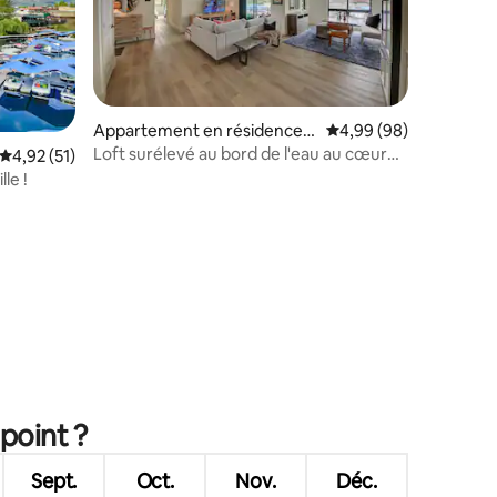
Appartement en résidence ⋅
Évaluation moyenne su
4,99 (98)
Sandpoint
Loft surélevé au bord de l'eau au cœur
Évaluation moyenne sur la base de 51 commentaires : 4,92 sur 5
4,92 (51)
de Sandpoint
le !
mmentaires : 5 sur 5
point ?
Sept.
Oct.
Nov.
Déc.