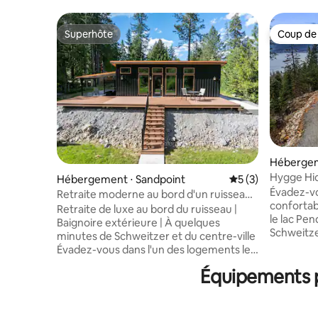
Superhôte
Coup de
Superhôte
Coup de
Hébergem
Hygge Hid
Hébergement ⋅ Sandpoint
Évaluation moyenn
5 (3)
TOUT N
Évadez-vo
Retraite moderne au bord d'un ruisseau
confortab
avec baignoire extérieure
Retraite de luxe au bord du ruisseau |
le lac Pen
Baignoire extérieure | À quelques
Schweitze
minutes de Schweitzer et du centre-ville
soleil. C
Évadez-vous dans l'un des logements les
2 chambre
plus uniques de Sandpoint : un tout
Équipements p
spacieuse,
nouveau refuge moderne à
barbecue 
l'architecture époustouflante, perché
équipée e
directement sur les rives de Little Sand
linge. Pr
Creek. Entourée par les bruits d'un