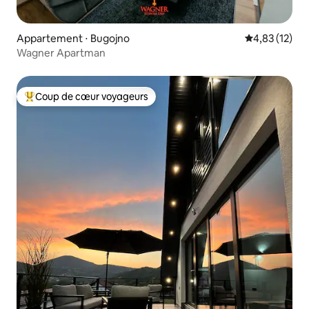
Appartement ⋅ Bugojno
Évaluation mo
4,83 (12)
Wagner Apartman
Coup de cœur voyageurs
Coups de cœur voyageurs les plus appréciés