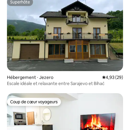
Superhôte
Superhôte
Hébergement ⋅ Jezero
Évaluation mo
4,93 (29)
Escale idéale et relaxante entre Sarajevo et Bihać
Coup de cœur voyageurs
Coup de cœur voyageurs