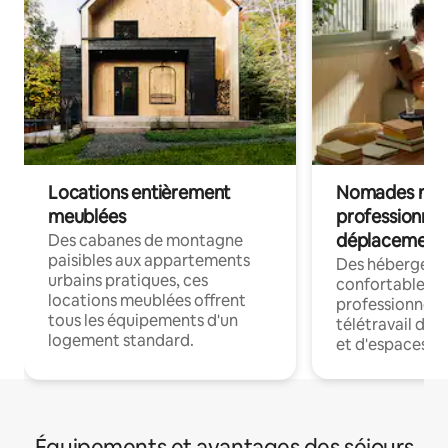
Locations entièrement
Nomades num
meublées
professionnel
déplacement
Des cabanes de montagne
paisibles aux appartements
Des hébergem
urbains pratiques, ces
confortables p
locations meublées offrent
professionnels
tous les équipements d'un
télétravail dis
logement standard.
et d'espaces de
Équipements et avantages des séjours