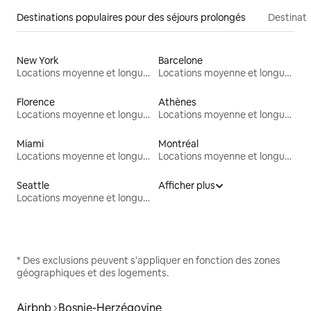
Destinations populaires pour des séjours prolongés
Destinati
New York
Barcelone
Locations moyenne et longue durée
Locations moyenne et longue durée
Florence
Athènes
Locations moyenne et longue durée
Locations moyenne et longue durée
Miami
Montréal
Locations moyenne et longue durée
Locations moyenne et longue durée
Seattle
Afficher plus
Locations moyenne et longue durée
* Des exclusions peuvent s'appliquer en fonction des zones
géographiques et des logements.
Airbnb
Bosnie-Herzégovine