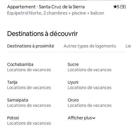
Appartement ⋅ Santa Cruz de la Sierra
Évaluatio
5 (9)
Equipetrol Norte, 2 chambres + piscine + balcon
Destinations à découvrir
Destinations à proximité
Autres types de logements
Lie
Cochabamba
Sucre
Locations de vacances
Locations de vacances
Tarija
Uyuni
Locations de vacances
Locations de vacances
Samaipata
Oruro
Locations de vacances
Locations de vacances
Potosí
Afficher plus
Locations de vacances