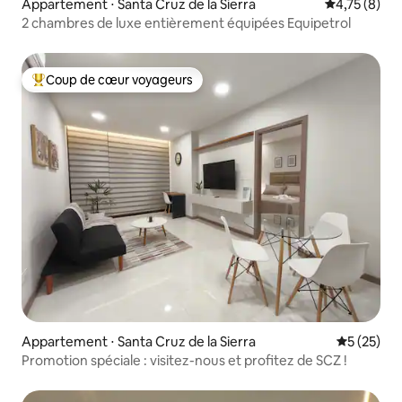
Appartement ⋅ Santa Cruz de la Sierra
Évaluation m
4,75 (8)
2 chambres de luxe entièrement équipées Equipetrol
Coup de cœur voyageurs
Coups de cœur voyageurs les plus appréciés
Appartement ⋅ Santa Cruz de la Sierra
Évaluation
5 (25)
Promotion spéciale : visitez-nous et profitez de SCZ !