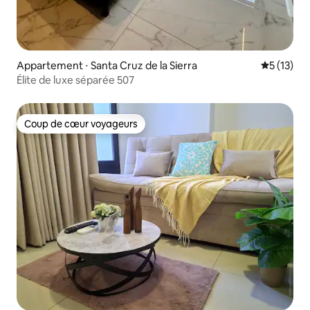
Appartement ⋅ Santa Cruz de la Sierra
Évaluation
5 (13)
Élite de luxe séparée 507
Coup de cœur voyageurs
Coup de cœur voyageurs