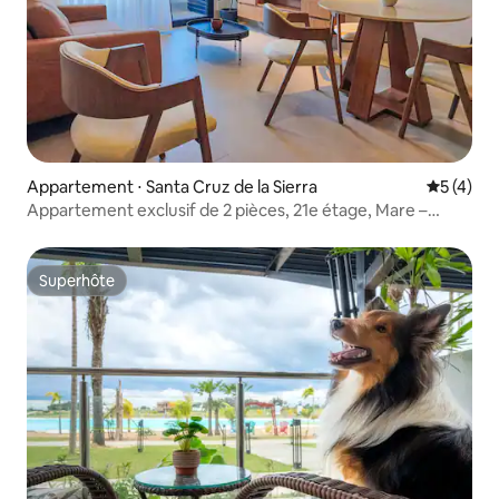
Appartement ⋅ Santa Cruz de la Sierra
Évaluatio
5 (4)
Appartement exclusif de 2 pièces, 21e étage, Mare –
Equipetrol
Superhôte
Superhôte