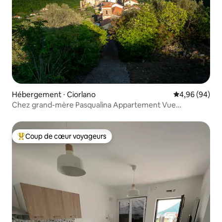
Hébergement ⋅ Ciorlano
Évaluation mo
4,96 (94)
Chez grand-mère Pasqualina Appartement Vue
Montagne
Coup de cœur voyageurs
Coups de cœur voyageurs les plus appréciés