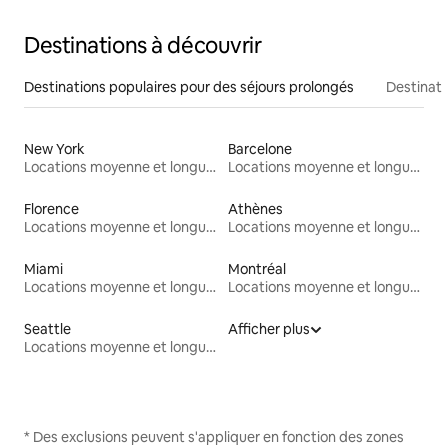
Destinations à découvrir
Destinations populaires pour des séjours prolongés
Destinati
New York
Barcelone
Locations moyenne et longue durée
Locations moyenne et longue durée
Florence
Athènes
Locations moyenne et longue durée
Locations moyenne et longue durée
Miami
Montréal
Locations moyenne et longue durée
Locations moyenne et longue durée
Seattle
Afficher plus
Locations moyenne et longue durée
* Des exclusions peuvent s'appliquer en fonction des zones