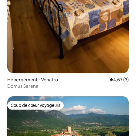
Hébergement ⋅ Venafro
Évaluation m
4,67 (3)
Domus Serena
Coup de cœur voyageurs
Coup de cœur voyageurs