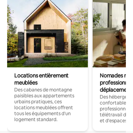
Locations entièrement
Nomades num
meublées
professionnel
déplacement
Des cabanes de montagne
paisibles aux appartements
Des hébergem
urbains pratiques, ces
confortables p
locations meublées offrent
professionnels
tous les équipements d'un
télétravail dis
logement standard.
et d'espaces de