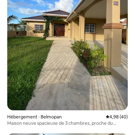
Hébergement ⋅ Belmopan
Évaluation mo
4,98 (40)
Maison neuve spacieuse de 3 chambres, proche du
centre-ville