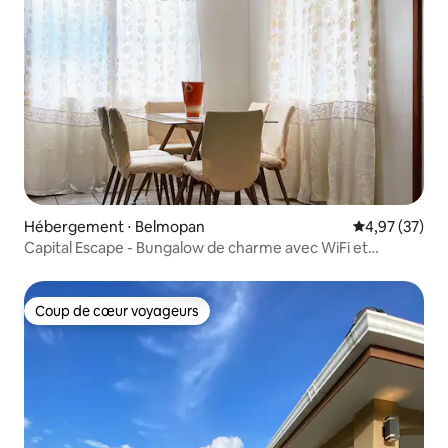
Hébergement ⋅ Belmopan
Évaluation mo
4,97 (37)
Capital Escape - Bungalow de charme avec WiFi et
climatisation
Coup de cœur voyageurs
Coup de cœur voyageurs