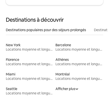
Destinations à découvrir
Destinations populaires pour des séjours prolongés
Destinati
New York
Barcelone
Locations moyenne et longue durée
Locations moyenne et longue durée
Florence
Athènes
Locations moyenne et longue durée
Locations moyenne et longue durée
Miami
Montréal
Locations moyenne et longue durée
Locations moyenne et longue durée
Seattle
Afficher plus
Locations moyenne et longue durée