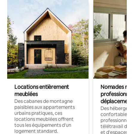
Locations entièrement
Nomades num
meublées
professionnel
déplacement
Des cabanes de montagne
paisibles aux appartements
Des hébergem
urbains pratiques, ces
confortables p
locations meublées offrent
professionnels
tous les équipements d'un
télétravail dis
logement standard.
et d'espaces de