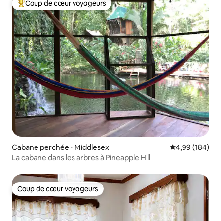
Coup de cœur voyageurs
Coups de cœur voyageurs les plus appréciés
Cabane perchée ⋅ Middlesex
Évaluation moy
4,99 (184)
La cabane dans les arbres à Pineapple Hill
Coup de cœur voyageurs
Coup de cœur voyageurs