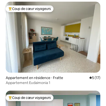
Coup de cœur voyageurs
Coups de cœur voyageurs les plus appréciés
Appartement en résidence ⋅ Fratte
Évaluation
5 (17)
Appartement Eudaimonia 1
Coup de cœur voyageurs
Coups de cœur voyageurs les plus appréciés