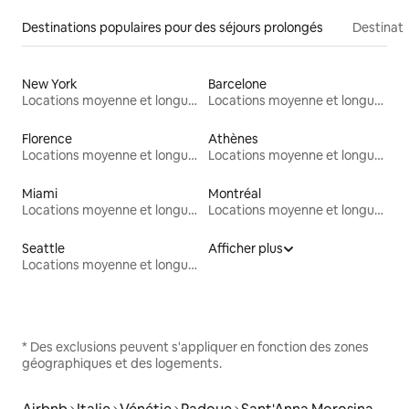
Destinations populaires pour des séjours prolongés
Destinati
New York
Barcelone
Locations moyenne et longue durée
Locations moyenne et longue durée
Florence
Athènes
Locations moyenne et longue durée
Locations moyenne et longue durée
Miami
Montréal
Locations moyenne et longue durée
Locations moyenne et longue durée
Seattle
Afficher plus
Locations moyenne et longue durée
* Des exclusions peuvent s'appliquer en fonction des zones
géographiques et des logements.