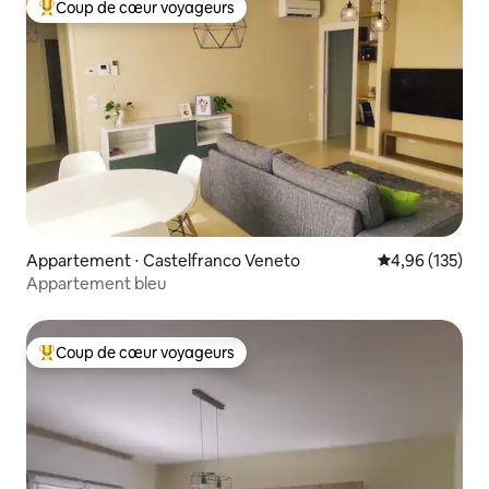
Coup de cœur voyageurs
Coups de cœur voyageurs les plus appréciés
Appartement ⋅ Castelfranco Veneto
Évaluation moy
4,96 (135)
Appartement bleu
Coup de cœur voyageurs
Coups de cœur voyageurs les plus appréciés