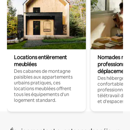
Locations entièrement
Nomades num
meublées
professionnel
déplacement
Des cabanes de montagne
paisibles aux appartements
Des hébergem
urbains pratiques, ces
confortables p
locations meublées offrent
professionnels
tous les équipements d'un
télétravail dis
logement standard.
et d'espaces de