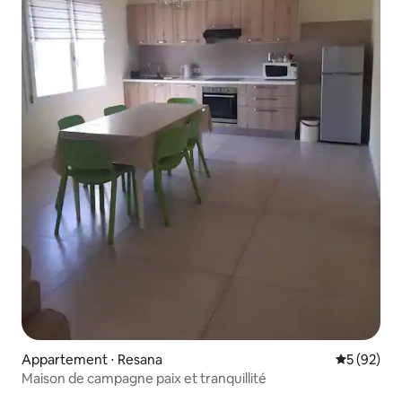
Appartement ⋅ Resana
Évaluation
5 (92)
Maison de campagne paix et tranquillité