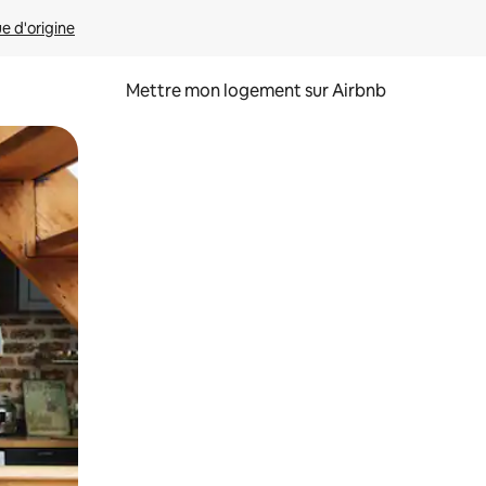
ue d'origine
Mettre mon logement sur Airbnb
sant glisser.