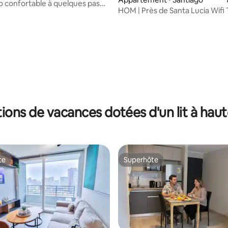
io confortable à quelques pas
HOM | Près de Santa Lucia Wifi
ar Arena
Gym Chauffage
tions de vacances dotées d'un lit à hau
te
Superhôte
te
Superhôte