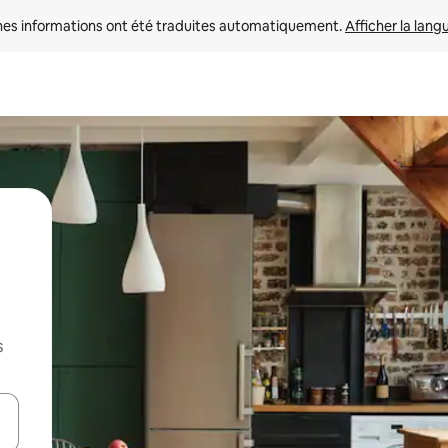
nes informations ont été traduites automatiquement. 
Afficher la lang
s
hes vers le haut et vers le bas pour les parcourir ou en appuyant et en fai