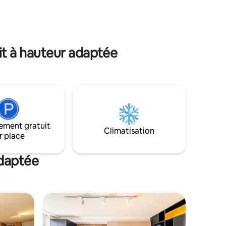
pas. ✨ Caractéristiques : • Air climatisée •
Wifi haute vitesse par fibre optique •
 Parque
Espace de travail ; • Arrivée autonome. •
juste
Cuisine entièrement équipée ;
la vie
lit à hauteur adaptée
ement gratuit
Climatisation
r place
adaptée