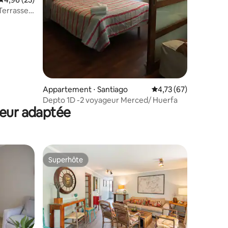
 Terrasse
Appartement ⋅ Santiago
Évaluation moyenne su
4,73 (67)
Depto 1D -2 voyageur Merced/ Huerfa
teur adaptée
Superhôte
Superhôte