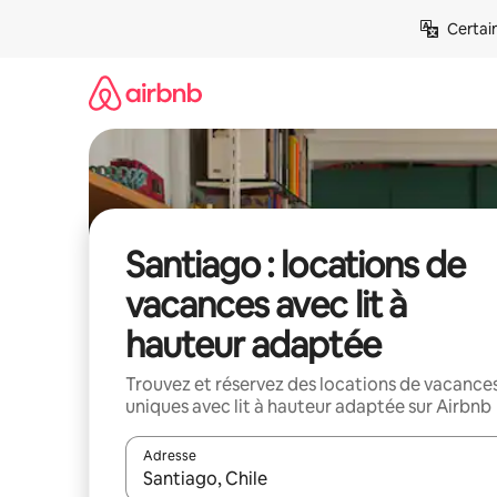
Aller
Certai
directement
au
contenu
Santiago : locations de
vacances avec lit à
hauteur adaptée
Trouvez et réservez des locations de vacance
uniques avec lit à hauteur adaptée sur Airbnb
Adresse
Lorsque les résultats s'affichent, utilisez les flèc