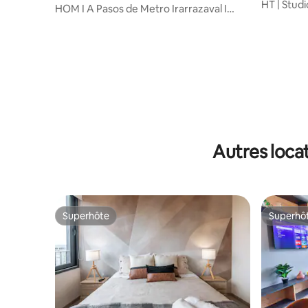
HT | Stud
HOM I A Pasos de Metro Irarrazaval I
de Movist
CoWorking I P
Autres loca
Superhôte
Superhô
Superhôte
Superhô