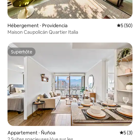
Hébergement ⋅ Providencia
Évaluation
5 (50)
Maison Caupolicán Quartier Italia
Superhôte
Superhôte
Appartement ⋅ Ñuñoa
Évaluatio
5 (3)
2 Suites spacieuses·Vue sur les