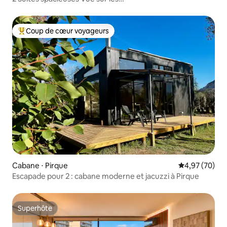
Andes·Parking·Métro·B.Italia
Coup de cœur voyageurs
Coups de cœur voyageurs les plus appréciés
Cabane ⋅ Pirque
Évaluation mo
4,97 (70)
Escapade pour 2 : cabane moderne et jacuzzi à Pirque
Superhôte
Superhôte