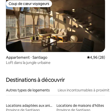
Coup de cœur voyageurs
Coup de cœur voyageurs
Appartement ⋅ Santiago
Évaluation mo
4,96 (28)
Loft dans la jungle urbaine
Destinations à découvrir
Autres types de logements
Lieux incontournables à proximit
Locations adaptées aux animaux
Locations de maisons d'hôtes
Province de Santiago
Province de Santiago