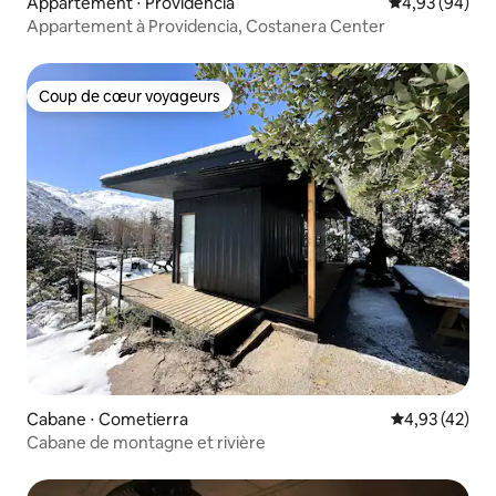
Appartement ⋅ Providencia
Évaluation mo
4,93 (94)
Appartement à Providencia, Costanera Center
Coup de cœur voyageurs
Coup de cœur voyageurs
Cabane ⋅ Cometierra
Évaluation mo
4,93 (42)
Cabane de montagne et rivière