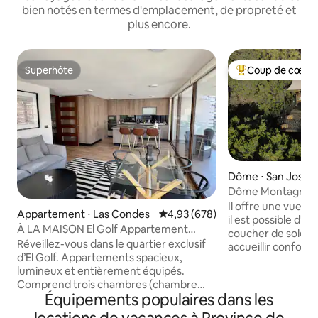
bien notés en termes d'emplacement, de propreté et
plus encore.
Superhôte
Coup de cœur 
Superhôte
Coups de cœur vo
Dôme ⋅ San José 
Dôme Montagne
Il offre une vue un
Appartement ⋅ Las Condes
Évaluation moyenne sur la base 
4,93 (678)
il est possible d'y
À LA MAISON El Golf Appartement
coucher de soleil. Dôme conçu pour
3 chambres
Réveillez-vous dans le quartier exclusif
accueillir confort
d’El Golf. Appartements spacieux,
(plus 2 enfants sur
lumineux et entièrement équipés.
d'un barbecue à g
Comprend trois chambres (chambre
interne, d'une salle
Équipements populaires dans les
principale avec salle de bain attenante),
dispose d'un jacuz
un espace de vie et un coin repas
de thérapies de re