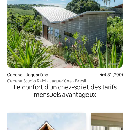
Cabane ⋅ Jaguariúna
Évaluation moy
4,81 (290)
Cabana Studio R+M - Jaguariúna - Brésil
Le confort d'un chez-soi et des tarifs
mensuels avantageux