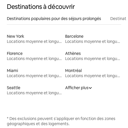
Destinations à découvrir
Destinations populaires pour des séjours prolongés
Destinati
New York
Barcelone
Locations moyenne et longue durée
Locations moyenne et longue durée
Florence
Athènes
Locations moyenne et longue durée
Locations moyenne et longue durée
Miami
Montréal
Locations moyenne et longue durée
Locations moyenne et longue durée
Seattle
Afficher plus
Locations moyenne et longue durée
* Des exclusions peuvent s'appliquer en fonction des zones
géographiques et des logements.