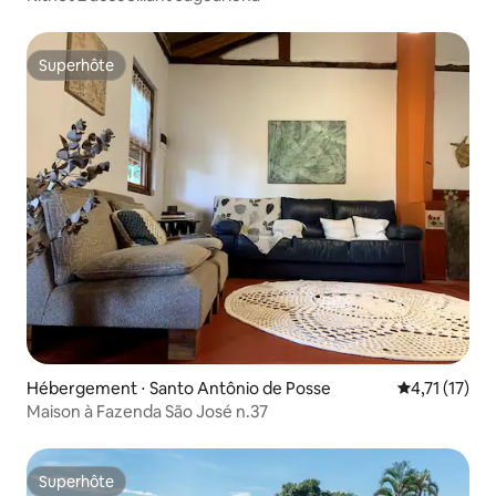
Superhôte
Superhôte
Hébergement ⋅ Santo Antônio de Posse
Évaluation m
4,71 (17)
Maison à Fazenda São José n.37
Superhôte
Superhôte