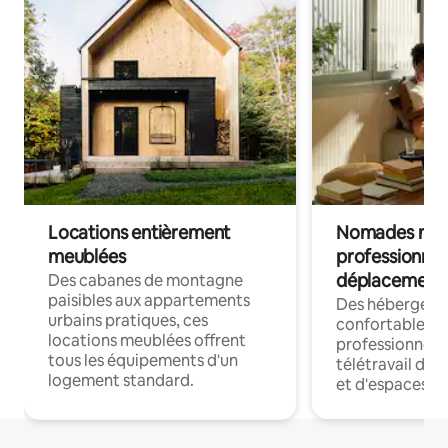
Locations entièrement
Nomades num
meublées
professionnel
déplacement
Des cabanes de montagne
paisibles aux appartements
Des hébergem
urbains pratiques, ces
confortables p
locations meublées offrent
professionnels
tous les équipements d'un
télétravail dis
logement standard.
et d'espaces de