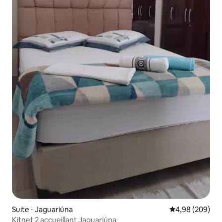
Suite ⋅ Jaguariúna
Évaluation moy
4,98 (209)
Kitnet 2 accueillant Jaguariúna