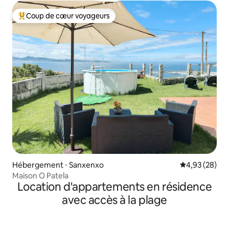
Coup de cœur voyageurs
Coups de cœur voyageurs les plus appréciés
Hébergement ⋅ Sanxenxo
Évaluation mo
4,93 (28)
Maison O Patela
Location d'appartements en résidence
avec accès à la plage