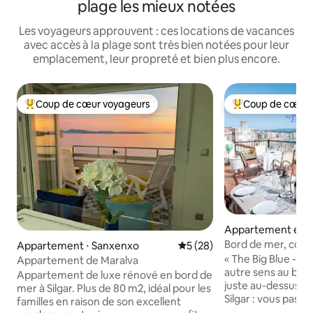
plage les mieux notées
Les voyageurs approuvent : ces locations de vacances
avec accès à la plage sont très bien notées pour leur
emplacement, leur propreté et bien plus encore.
Coup de cœur voyageurs
Coup de cœur 
Coups de cœur voyageurs les plus appréciés
Coups de cœur vo
Appartement en r
Sanxenxo
Bord de mer, couch
Appartement ⋅ Sanxenxo
Évaluation moyenne sur la b
5 (28)
imprenable et déc
« The Big Blue - S
Appartement de Maralva
autre sens au bord
Appartement de luxe rénové en bord de
juste au-dessus de
mer à Silgar. Plus de 80 m2, idéal pour les
Silgar : vous pass
familles en raison de son excellent
profiter du paysa