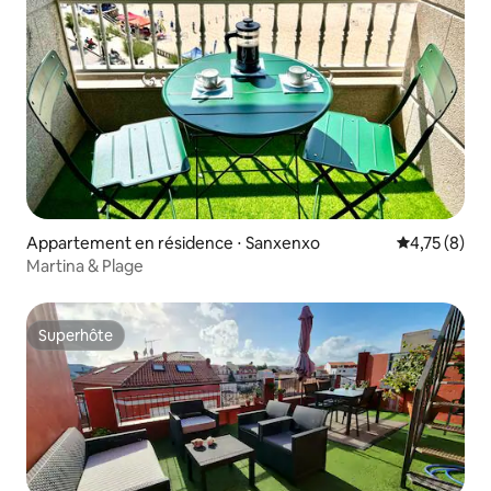
Appartement en résidence ⋅ Sanxenxo
Évaluation m
4,75 (8)
Martina & Plage
Superhôte
Superhôte