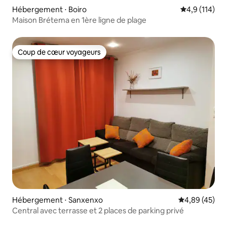
Hébergement ⋅ Boiro
Évaluation mo
4,9 (114)
Maison Brétema en 1ère ligne de plage
Coup de cœur voyageurs
Coup de cœur voyageurs
Hébergement ⋅ Sanxenxo
Évaluation mo
4,89 (45)
Central avec terrasse et 2 places de parking privé