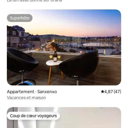
Superhôte
Superhôte
Appartement ⋅ Sanxenxo
Évaluation mo
4,87 (47)
Vacances et maison
Coup de cœur voyageurs
Coup de cœur voyageurs