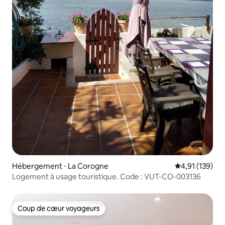
Hébergement ⋅ La Corogne
Évaluation moy
4,91 (139)
Logement à usage touristique. Code : VUT-CO-003136
Coup de cœur voyageurs
Coup de cœur voyageurs