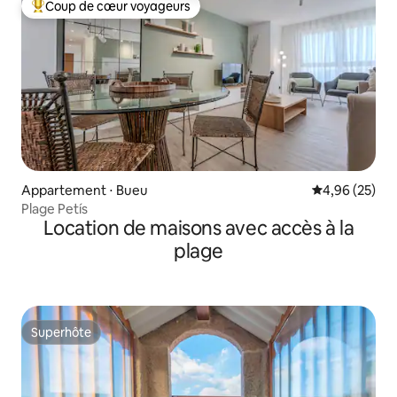
Coup de cœur voyageurs
Coups de cœur voyageurs les plus appréciés
Appartement ⋅ Bueu
Évaluation mo
4,96 (25)
Plage Petís
Location de maisons avec accès à la
plage
Superhôte
Superhôte