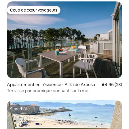
Coup de cœur voyageurs
Coup de cœur voyageurs
Appartement en résidence ⋅ A Illa de Arousa
Évaluation mo
4,96 (23)
Terrasse panoramique donnant sur la mer
Superhôte
Superhôte