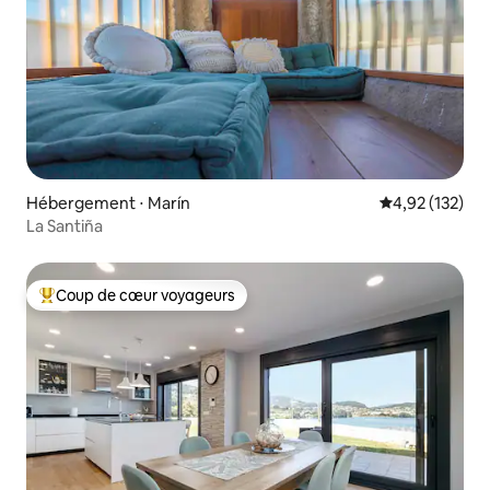
Hébergement ⋅ Marín
Évaluation moy
4,92 (132)
La Santiña
Coup de cœur voyageurs
Coups de cœur voyageurs les plus appréciés