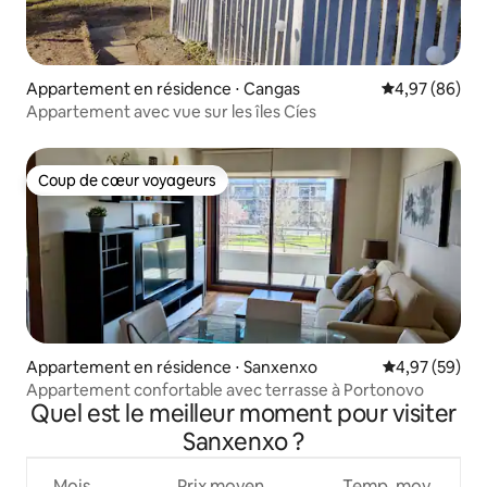
Appartement en résidence ⋅ Cangas
Évaluation mo
4,97 (86)
Appartement avec vue sur les îles Cíes
Coup de cœur voyageurs
Coup de cœur voyageurs
Appartement en résidence ⋅ Sanxenxo
Évaluation mo
4,97 (59)
Appartement confortable avec terrasse à Portonovo
Quel est le meilleur moment pour visiter
Sanxenxo ?
Mois
Prix moyen
Temp. moy.