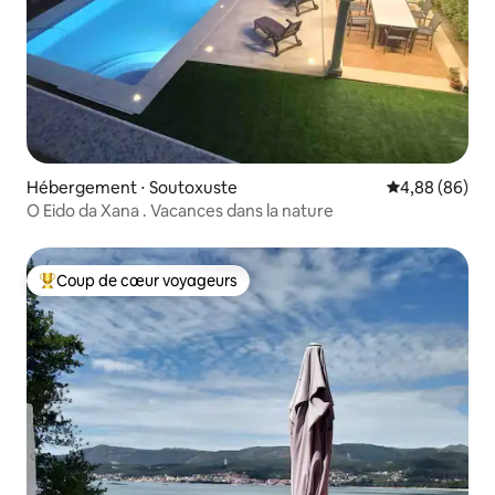
Hébergement ⋅ Soutoxuste
Évaluation mo
4,88 (86)
O Eido da Xana . Vacances dans la nature
Coup de cœur voyageurs
Coups de cœur voyageurs les plus appréciés