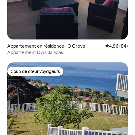
Appartement en résidence ⋅ O Grove
Évaluation mo
4,96 (84)
Appartement D'As Baladas
Coup de cœur voyageurs
Coup de cœur voyageurs