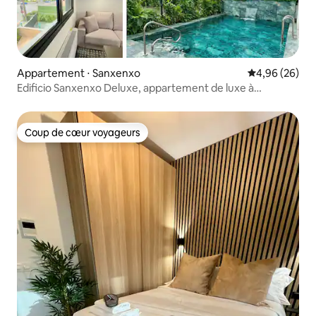
Appartement ⋅ Sanxenxo
Évaluation mo
4,96 (26)
Edificio Sanxenxo Deluxe, appartement de luxe à
Sanxenxo.
Coup de cœur voyageurs
Coup de cœur voyageurs