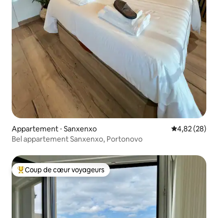
Appartement ⋅ Sanxenxo
Évaluation mo
4,82 (28)
Bel appartement Sanxenxo, Portonovo
Coup de cœur voyageurs
Coups de cœur voyageurs les plus appréciés