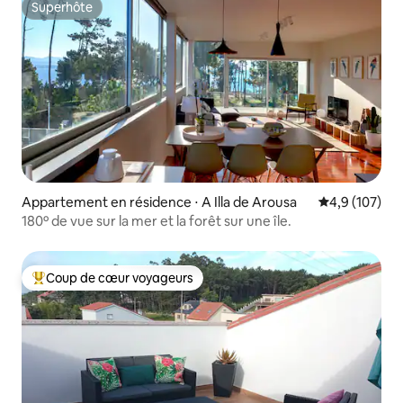
Superhôte
Superhôte
Appartement en résidence ⋅ A Illa de Arousa
Évaluation mo
4,9 (107)
180º de vue sur la mer et la forêt sur une île.
Coup de cœur voyageurs
Coups de cœur voyageurs les plus appréciés