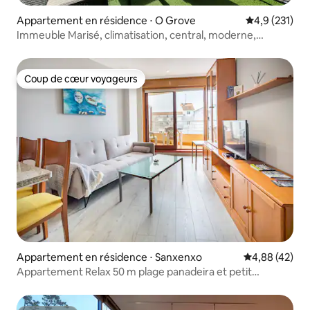
Appartement en résidence ⋅ O Grove
Évaluation mo
4,9 (231)
Immeuble Marisé, climatisation, central, moderne,
terrasse...
Coup de cœur voyageurs
Coup de cœur voyageurs
Appartement en résidence ⋅ Sanxenxo
Évaluation mo
4,88 (42)
Appartement Relax 50 m plage panadeira et petit
déjeuner