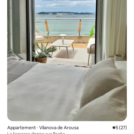
Appartement ⋅ Vilanova de Arousa
Évaluation
5 (27)
La terrasse donne sur Braña