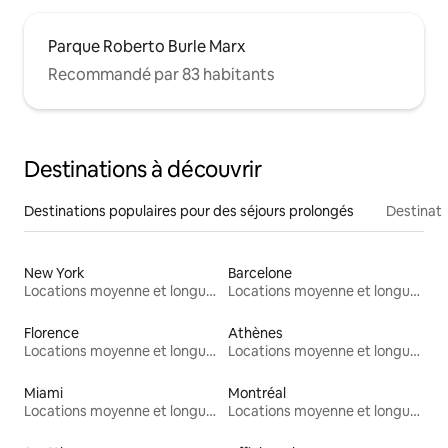
Parque Roberto Burle Marx
Recommandé par 83 habitants
Destinations à découvrir
Destinations populaires pour des séjours prolongés
Destinati
New York
Barcelone
Locations moyenne et longue durée
Locations moyenne et longue durée
Florence
Athènes
Locations moyenne et longue durée
Locations moyenne et longue durée
Miami
Montréal
Locations moyenne et longue durée
Locations moyenne et longue durée