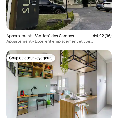
Appartement ⋅ São José dos Campos
Évaluation mo
4,92 (36)
Appartement - Excellent emplacement et vue
spectaculaire
Coup de cœur voyageurs
Coup de cœur voyageurs