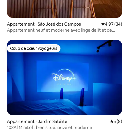
Appartement ⋅ São José dos Campos
Évaluation mo
4,97 (34)
Appartement neuf et moderne avec linge de lit et de
toilette
Coup de cœur voyageurs
Coup de cœur voyageurs
Appartement ⋅ Jardim Satélite
Évaluatio
5 (8)
103A| MiniLoft bien situé, privé et moderne