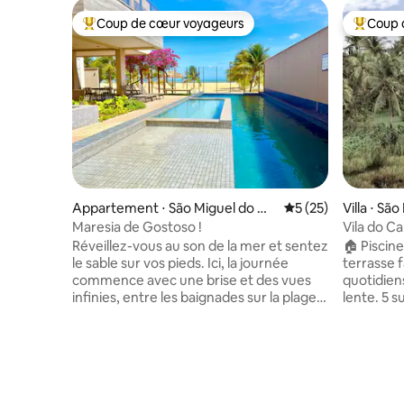
Coup de cœur voyageurs
Coup 
Coups de cœur voyageurs les plus appréciés
Coups de
Appartement ⋅ São Miguel do Go
Évaluation moyenne
5 (25)
Villa ⋅ Sã
stoso
Maresia de Gostoso !
Vila do C
Réveillez-vous au son de la mer et sentez
🏠 Piscine
le sable sur vos pieds. Ici, la journée
terrasse f
commence avec une brise et des vues
quotidien
infinies, entre les baignades sur la plage
lente. 5 suites avec climatisation et
et les moments de détente dans la
douches c
piscine en bord de mer. En fin d'après-
lits Queen
midi, le coucher de soleil devient une
privés, 1 
toile de fond pour se détendre dans le
simples) I
jacuzzi privé avec vue, prendre un verre
Salon avec
et simplement ralentir. La nuit, le ciel
55 pouces