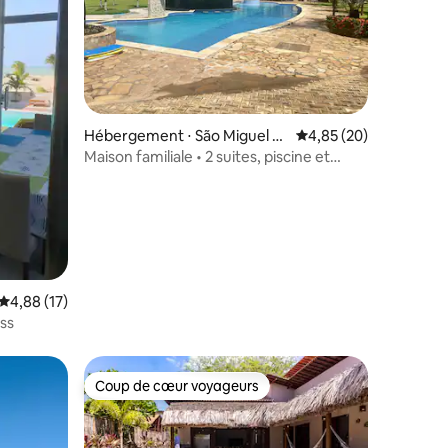
ntaires : 4,92 sur 5
Hébergement ⋅ São Miguel d
Évaluation moyenne su
4,85 (20)
o Gostoso
Maison familiale • 2 suites, piscine et
tranquillité
Évaluation moyenne sur la base de 17 commentaires : 4,88 sur 5
4,88 (17)
iss
Coup de cœur voyageurs
Coup de cœur voyageurs