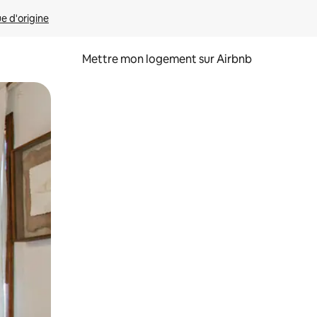
ue d'origine
Mettre mon logement sur Airbnb
sant glisser.