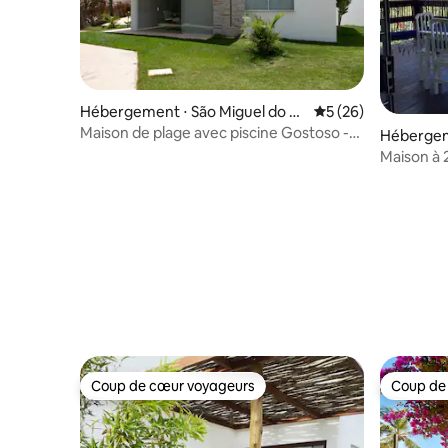
Hébergement ⋅ São Miguel do G
Évaluation moyenne 
5 (26)
ostoso
Maison de plage avec piscine Gostoso -
Hébergem
Koala Haus
o Gostos
Maison à 2
pour le b
Coup de cœur voyageurs
Coup de
Coup de cœur voyageurs
Coup de