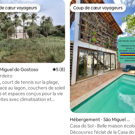
de cœur voyageurs
Coup de cœur voyageurs
 cœur voyageurs les plus appréciés
Coup de cœur voyageurs
 sur la base de 25 commentaires : 5 sur 5
o Miguel do Gostoso
Évaluation moyenne sur la base de 8 co
5 (8)
ardeiro
, court de tennis sur la plage,
ace au lagon, couchers de soleil
s et espaces conçus pour la vie
hauffées au gaz (4 suites avec
 Size et jacuzzis extérieurs
suite avec lit superposé + 4 lits
Hébergement ⋅ São Miguel do
nternet Starlink haut débit
Gostoso
Casa do Sol - Belle maison écol
 climatisation et télévision
400 m de la mer
Découvrez l'éclat de la Casa do S
 À 5 minutes de la plage à pied