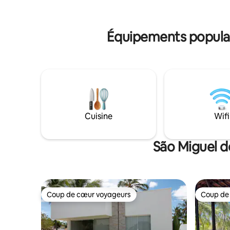
étoilé et le climat agréable vous invitent à
Autres ser
des conversations tranquilles, au rire et à
ménage qu
un repos reposant. Et quand vous voulez
(min. 6 pe
Équipements populai
sortir, Rua da Xepa est à proximité, avec
le charme de São Miguel do Gostoso.
Cuisine
Wifi
São Miguel d
Coup de cœur voyageurs
Coup de
Coup de cœur voyageurs
Coup de