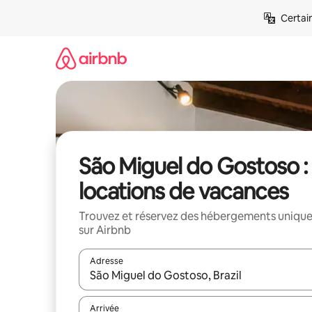
Aller
Certai
directement
au
contenu
São Miguel do Gostoso :
locations de vacances
Trouvez et réservez des hébergements uniqu
sur Airbnb
Adresse
Lorsque les résultats s'affichent, utilisez les flèc
Arrivée