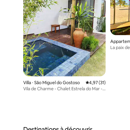
Apparteme
Gostoso
La paix d
Villa ⋅ São Miguel do Gostoso
Évaluation moyenne su
4,97 (31)
Vila de Charme - Chalet Estrela do Mar - 1
chambre
Destinations à découvrir