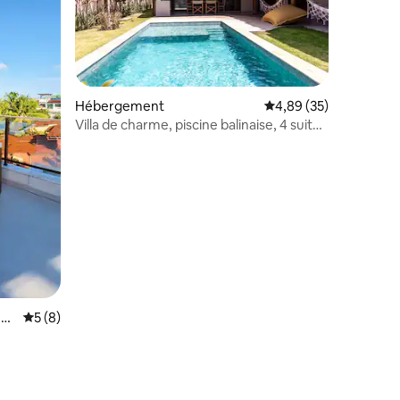
Hébergement
Évaluation moyenne su
4,89 (35)
Villa de charme, piscine balinaise, 4 suites
ntaires : 4,92 sur 5
plage
Gos
Évaluation moyenne sur la base de 8 commentaires : 5 sur 5
5 (8)