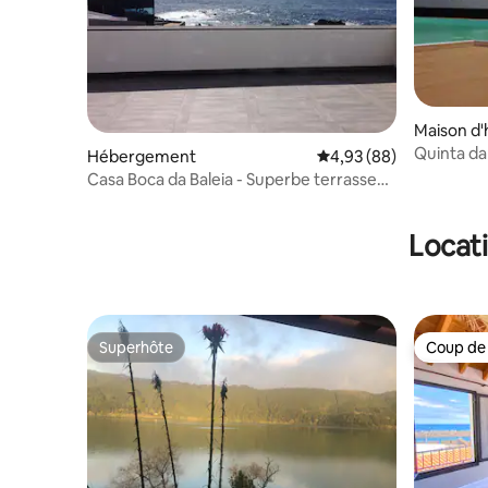
Maison d'
Quinta da 
Hébergement
Évaluation moyenne sur
4,93 (88)
animaux
Casa Boca da Baleia - Superbe terrasse
sur l'océan
Locati
Superhôte
Coup de
Superhôte
Coup de