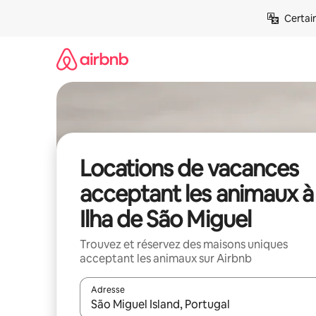
Aller
Certai
directement
au
contenu
Locations de vacances
acceptant les animaux à
Ilha de São Miguel
Trouvez et réservez des maisons uniques
acceptant les animaux sur Airbnb
Adresse
Lorsque les résultats s'affichent, utilisez les flèc