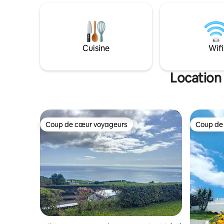
proximité se trouvent des épiceries, des
l'accès à 
cafés et des restaurants. La cuisine est
pour un vé
bien équipée avec un lave-vaisselle, un
parking d
lave-linge et un barbecue au charbon de
disponibi
bois. Cette maison spacieuse peut
redevance. Je suis sûre que vou
Cuisine
Wifi
accueillir confortablement jusqu'à 11
personnes. Profitez d'un accès Internet
wifi gratuit.
Location
Coup de cœur voyageurs
Coup de
Coup de cœur voyageurs
Coup de