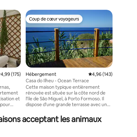
Cottage
Coup de cœur voyageurs
Coup
lus appréciés
Coup de cœur voyageurs
Coups d
Casa da T
Une mais
d'histoir
récupéré
quelques
four en b
fonctionn
principal
histoires
valuation moyenne sur la base de 175 commentaires : 4,99 sur 5
4,99 (175)
Hébergement
Évaluation moyenne sur
4,96 (143)
récupéré 
Casa do Ilheu - Ocean Terrace
mmentaires : 5 sur 5
maintenir
rnas,
Cette maison typique entièrement
éléments,
artement
rénovée est située sur la côte nord de
tradition
sation et
l'île de São Miguel, à Porto Formoso. Il
bois.
 pour
dispose d'une grande terrasse avec une
e parfait
merveilleuse vue sur la mer. La plage de
Moinhos est à 10 minutes à pied et le
maisons acceptant les animaux
n accès
village de Porto Formoso à 15 minutes. Il y
rra
a deux restaurants à proximité
 jardins
immédiate, la ville de Ribeira Grande - à