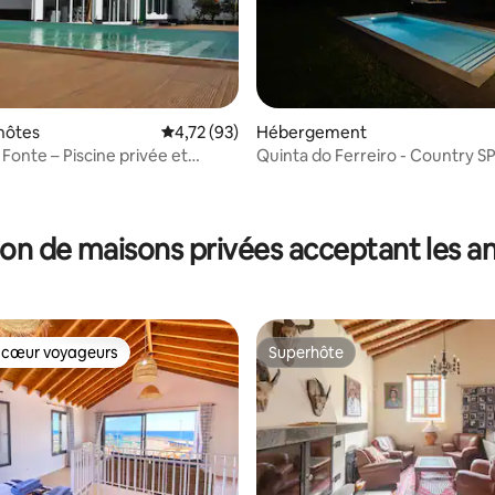
hôtes
Évaluation moyenne sur la base de 93 comme
4,72 (93)
Hébergement
Fonte – Piscine privée et
Quinta do Ferreiro - Country S
 la base de 88 commentaires : 4,93 sur 5
campagne)
on de maisons privées acceptant les 
 cœur voyageurs
Superhôte
 cœur voyageurs
Superhôte