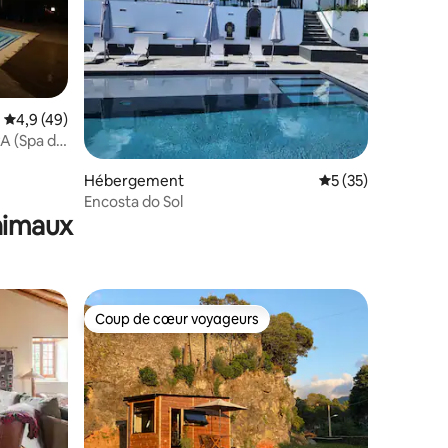
ntaires : 4,72 sur 5
Évaluation moyenne sur la base de 49 commentaires : 4,9 sur 5
4,9 (49)
PA (Spa de
Hébergement
Évaluation moyenne
5 (35)
Encosta do Sol
animaux
Coup de cœur voyageurs
Coup de cœur voyageurs