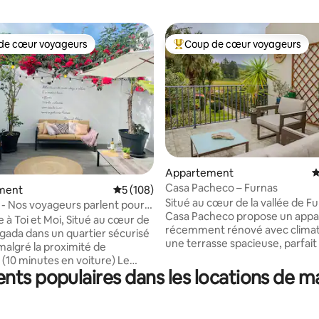
de cœur voyageurs
Coup de cœur voyageurs
 cœur voyageurs les plus appréciés
Coups de cœur voyageurs les p
Appartement
É
Casa Pacheco – Furnas
r la base de 165 commentaires : 4,8 sur 5
ment
Évaluation moyenne sur la base de 108 co
5 (108)
Situé au cœur de la vallée de Fu
i - Nos voyageurs parlent pour
Casa Pacheco propose un app
et Moi, Situé au cœur de
récemment rénové avec climati
gada dans un quartier sécurisé
une terrasse spacieuse, parfait
malgré la proximité de
ceux qui recherchent le mélang
 (10 minutes en voiture) Le
de confort et de nature. Son
ents populaires dans les locations de 
est lumineux et aéré. Toutes
emplacement privilégié offre u
res et les parties communes
facile à l'emblématique parc Te
enêtres, sont équipées de
Nostra, aux bains thermaux, aux
rs et de boosters sans fil pour