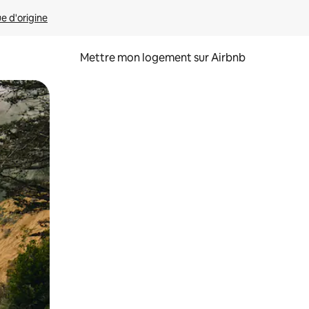
ue d'origine
Mettre mon logement sur Airbnb
sant glisser.