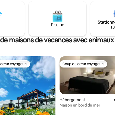
luxuriants et aux restaurants l
Internet. En plus d'un parc privé,
L'appartement comprend une c
hicule, il y a une place de
entièrement équipée, une buan
ans la rue sous réserve de
un espace de travail avec un b
lité et de paiement d'une
une connexion Wi-Fi haut débit
Stationn
s allez
Piscine
su
adorer.💚 Je vous attends ! Sara
 de maisons de vacances avec animaux
 cœur voyageurs
Coup de cœur voyageurs
 cœur voyageurs
Coup de cœur voyageurs
Hébergement
Maison en bord de mer