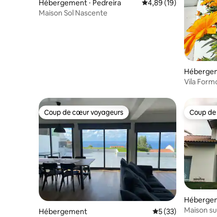
Hébergement ⋅ Pedreira
Évaluation moyenne su
4,89 (19)
Maison Sol Nascente
Héberge
Vila Form
Coup de cœur voyageurs
Coup de
Coup de cœur voyageurs
Coup de
Héberge
Maison sur
Hébergement
Évaluation moyenne
5 (33)