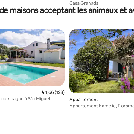
Casa Granada
de maisons acceptant les animaux et a
r la base de 65 commentaires : 4,77 sur 5
Évaluation moyenne sur la base de 128 commen
4,66 (128)
 campagne à São Miguel -
Appartement
Appartement Kamelie, Floram