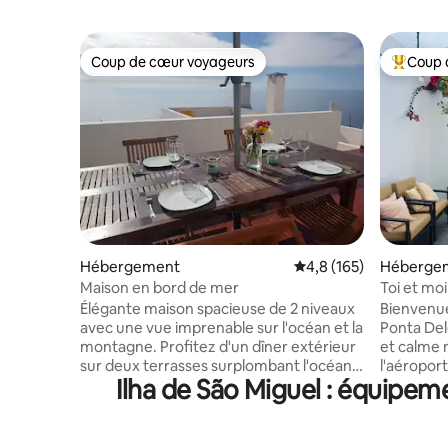
Coup de cœur voyageurs
Coup 
Coup de cœur voyageurs
Coups de
Hébergement
Évaluation moyenne su
4,8 (165)
Héberge
Maison en bord de mer
Toi et mo
nous !
Élégante maison spacieuse de 2 niveaux
Bienvenue à Toi 
avec une vue imprenable sur l'océan et la
Ponta Del
montagne. Profitez d'un dîner extérieur
et calme 
sur deux terrasses surplombant l'océan
l'aéroport
Ilha de São Miguel : équipem
et la promenade. Idéalement située, la
logement 
maison est à 3 minutes à pied de la plage,
les chamb
à 5 minutes en voiture ou 30 minutes à
ont des f
pied du centre de Ponta Delgada. À
climatiseu