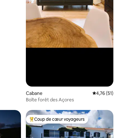
Cabane
Évaluation moyenne su
4,76 (51)
Boîte forêt des Açores
Coup de cœur voyageurs
Coups de cœur voyageurs les plus appréciés