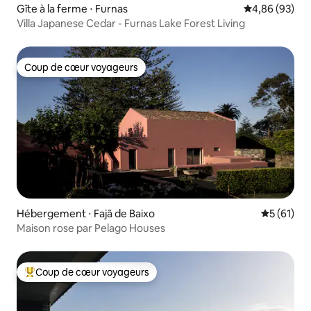
Gîte à la ferme ⋅ Furnas
Évaluation mo
4,86 (93)
Villa Japanese Cedar - Furnas Lake Forest Living
Coup de cœur voyageurs
Coup de cœur voyageurs
Hébergement ⋅ Fajã de Baixo
Évaluation
5 (61)
Maison rose par Pelago Houses
Coup de cœur voyageurs
Coups de cœur voyageurs les plus appréciés