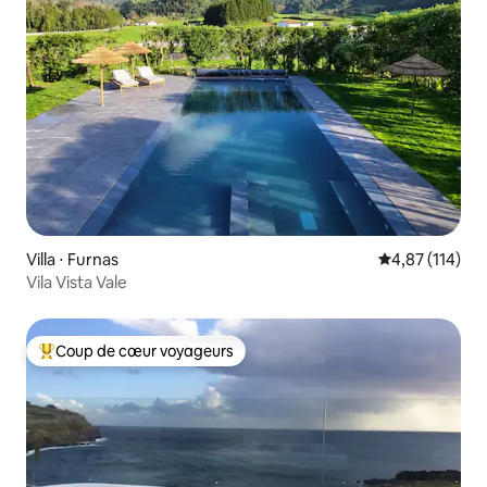
Villa ⋅ Furnas
Évaluation moy
4,87 (114)
Vila Vista Vale
Coup de cœur voyageurs
Coups de cœur voyageurs les plus appréciés