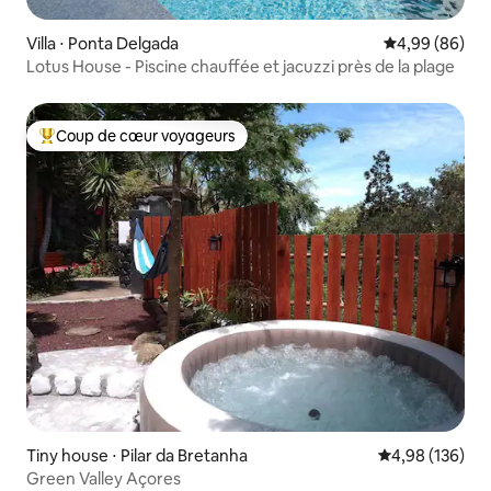
Villa ⋅ Ponta Delgada
Évaluation mo
4,99 (86)
Lotus House - Piscine chauffée et jacuzzi près de la plage
Coup de cœur voyageurs
Coups de cœur voyageurs les plus appréciés
Tiny house ⋅ Pilar da Bretanha
Évaluation moy
4,98 (136)
Green Valley Açores