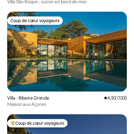
Villa São Roque : cocon en bord de mer
Coup de cœur voyageurs
Coup de cœur voyageurs
Villa ⋅ Ribeira Grande
Évaluation moy
4,92 (133)
Maison aux Açores
Coup de cœur voyageurs
Coups de cœur voyageurs les plus appréciés