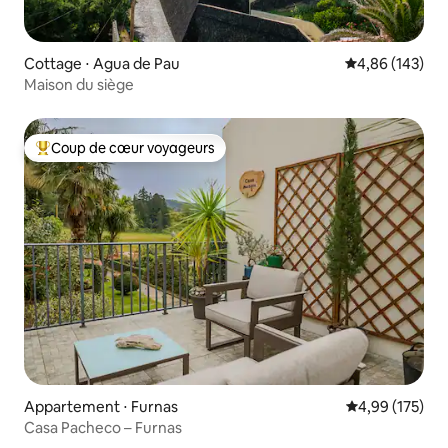
Cottage ⋅ Agua de Pau
Évaluation moy
4,86 (143)
Maison du siège
Coup de cœur voyageurs
Coups de cœur voyageurs les plus appréciés
Appartement ⋅ Furnas
Évaluation moy
4,99 (175)
Casa Pacheco – Furnas