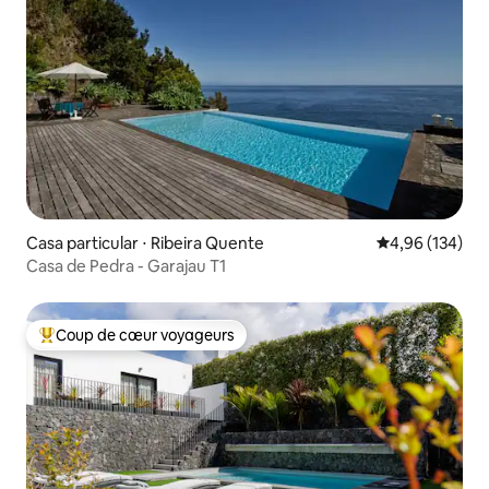
Casa particular ⋅ Ribeira Quente
Évaluation moy
4,96 (134)
Casa de Pedra - Garajau T1
Coup de cœur voyageurs
Coups de cœur voyageurs les plus appréciés