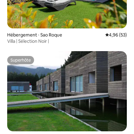
Hébergement ⋅ Sao Roque
Évaluation mo
4,96 (53)
Villa | Sélection Noir |
Superhôte
Superhôte