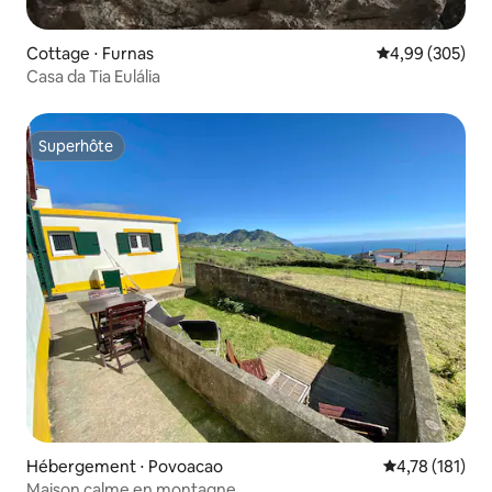
Cottage ⋅ Furnas
Évaluation moy
4,99 (305)
Casa da Tia Eulália
Superhôte
Superhôte
Hébergement ⋅ Povoacao
Évaluation moy
4,78 (181)
Maison calme en montagne