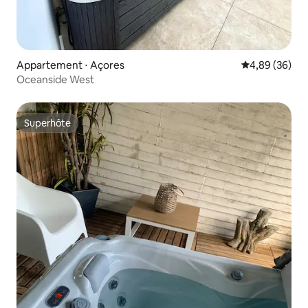
Appartement ⋅ Açores
Évaluation mo
4,89 (36)
Oceanside West
Superhôte
Superhôte