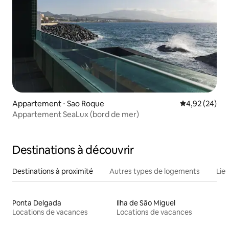
Appartement ⋅ Sao Roque
Évaluation mo
4,92 (24)
Appartement SeaLux (bord de mer)
Destinations à découvrir
Destinations à proximité
Autres types de logements
Lie
Ponta Delgada
Ilha de São Miguel
Locations de vacances
Locations de vacances