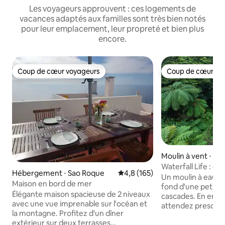
Les voyageurs approuvent : ces logements de
vacances adaptés aux familles sont très bien notés
pour leur emplacement, leur propreté et bien plus
encore.
Coup de cœur voyageurs
Coup de cœur vo
Coup de cœur voyageurs
Coup de cœur vo
Moulin à vent ⋅ P
Waterfall Life : e
Hébergement ⋅ Sao Roque
Évaluation moyenne sur la base
4,8 (165)
nature isolée
Un moulin à eau en
Maison en bord de mer
fond d'une petite 
Élégante maison spacieuse de 2 niveaux
cascades. En entr
avec une vue imprenable sur l'océan et
attendez presque 
la montagne. Profitez d'un dîner
siècle. Le son ne s'
extérieur sur deux terrasses
pendant votre somm