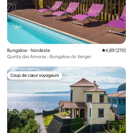
Bungalow ⋅ Nordeste
Évaluation moy
4,89 (270)
Quinta das Amoras - Bungalow du Verger
Coup de cœur voyageurs
Coup de cœur voyageurs