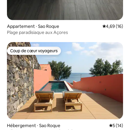
Appartement ⋅ Sao Roque
Évaluation mo
4,69 (16)
Plage paradisiaque aux Açores
Coup de cœur voyageurs
Coup de cœur voyageurs
Hébergement ⋅ Sao Roque
Évaluation
5 (14)