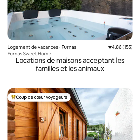
Logement de vacances ⋅ Furnas
Évaluation moy
4,86 (155)
Furnas Sweet Home
Locations de maisons acceptant les
familles et les animaux
Coup de cœur voyageurs
Coups de cœur voyageurs les plus appréciés