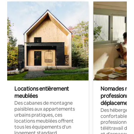
Locations entièrement
Nomades num
meublées
professionnel
déplacement
Des cabanes de montagne
paisibles aux appartements
Des hébergem
urbains pratiques, ces
confortables p
locations meublées offrent
professionnels
tous les équipements d'un
télétravail dis
logement standard.