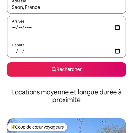
Adresse
Lorsque les résultats s'affichent, utilisez les flèches vers le hau
Arrivée
Départ
Rechercher
Locations moyenne et longue durée à
proximité
Coup de cœur voyageurs
Coups de cœur voyageurs les plus appréciés