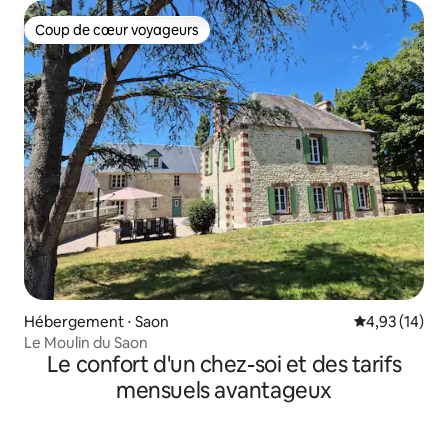
Coup de cœur voyageurs
Coup de cœur voyageurs
Hébergement ⋅ Saon
Évaluation mo
4,93 (14)
Le Moulin du Saon
Le confort d'un chez-soi et des tarifs
mensuels avantageux