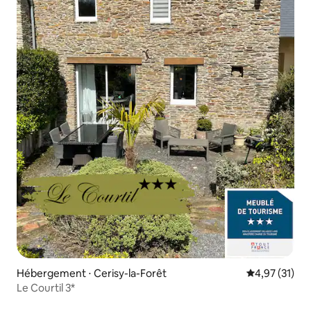
Hébergement ⋅ Cerisy-la-Forêt
Évaluation mo
4,97 (31)
Le Courtil 3*