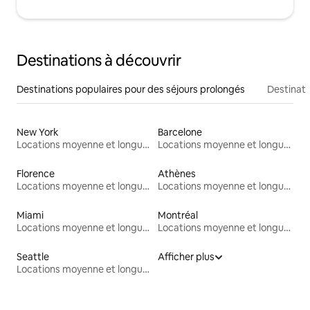
Destinations à découvrir
Destinations populaires pour des séjours prolongés
Destinati
New York
Barcelone
Locations moyenne et longue durée
Locations moyenne et longue durée
Florence
Athènes
Locations moyenne et longue durée
Locations moyenne et longue durée
Miami
Montréal
Locations moyenne et longue durée
Locations moyenne et longue durée
Seattle
Afficher plus
Locations moyenne et longue durée