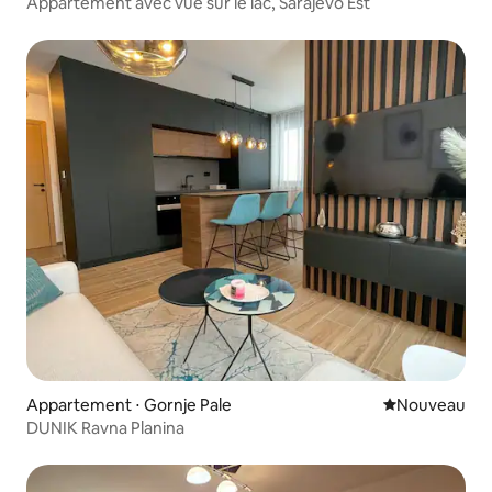
Appartement avec vue sur le lac, Sarajevo Est
Appartement ⋅ Gornje Pale
Nouvel hébe
Nouveau
DUNIK Ravna Planina