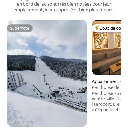
en bord de lac sont très bien notées pour leur
emplacement, leur propreté et bien plus encore.
Superhôte
Coup de cœur 
Superhôte
Coups de cœur vo
Appartement ⋅ Sar
očno Novo Saraje
Penthouse de luxe 
montagne + SPA + 
Penthouse au desi
centre-ville, à se
l'aéroport. Elle ra
d'élégance et de c
vue panoramique 
Comprend un SPA 
finlandais), une cui