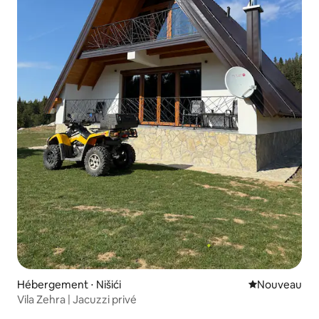
Hébergement ⋅ Nišići
Nouvel hébe
Nouveau
Vila Zehra | Jacuzzi privé