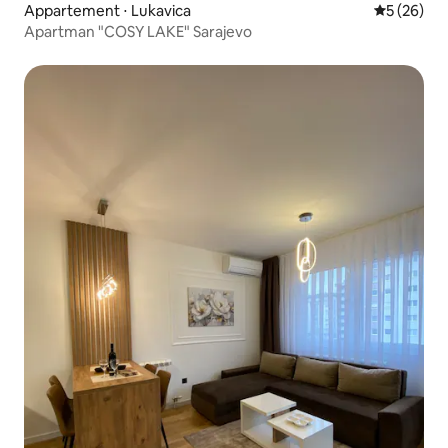
Appartement ⋅ Lukavica
Évaluation
5 (26)
Apartman "COSY LAKE" Sarajevo