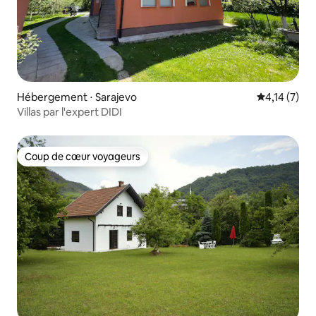
Hébergement ⋅ Sarajevo
Évaluation m
4,14 (7)
Villas par l'expert DIDI
Coup de cœur voyageurs
Coup de cœur voyageurs