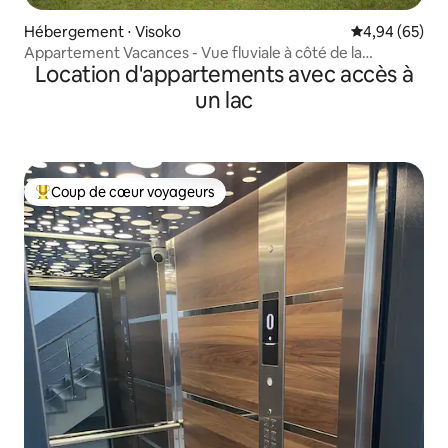
Hébergement ⋅ Visoko
Évaluation mo
4,94 (65)
Appartement Vacances - Vue fluviale à côté de la
Location d'appartements avec accès à
pyramide
un lac
Coup de cœur voyageurs
Coups de cœur voyageurs les plus appréciés