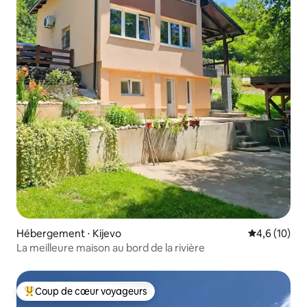
Hébergement ⋅ Kijevo
Évaluation m
4,6 (10)
La meilleure maison au bord de la rivière
Coup de cœur voyageurs
Coups de cœur voyageurs les plus appréciés