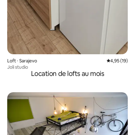
Loft ⋅ Sarajevo
Évaluation mo
4,95 (19)
Joli studio
Location de lofts au mois