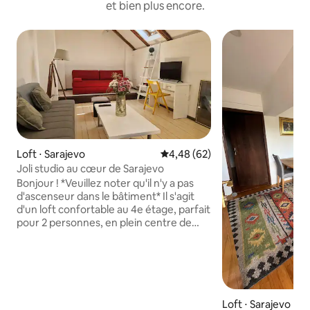
et bien plus encore.
Loft ⋅ Sarajevo
Évaluation moyenne sur la base
4,48 (62)
Joli studio au cœur de Sarajevo
Bonjour ! *Veuillez noter qu'il n'y a pas
d'ascenseur dans le bâtiment* Il s'agit
d'un loft confortable au 4e étage, parfait
pour 2 personnes, en plein centre de
Sarajevo. Le principal avantage ici est
l'emplacement, qui est très proche des
principaux centres commerciaux et à 15
minutes à pied de la vieille ville. Si c'est la
première fois que vous venez à
Sarajevo, nous serions ravis de vous
Loft ⋅ Sarajevo