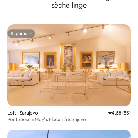
sèche-linge
Superhôte
Superhôte
Loft ⋅ Sarajevo
Évaluation mo
4,68 (56)
Penthouse « Mey' s Place » à Sarajevo