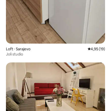
Loft ⋅ Sarajevo
Évaluation mo
4,95 (19)
Joli studio