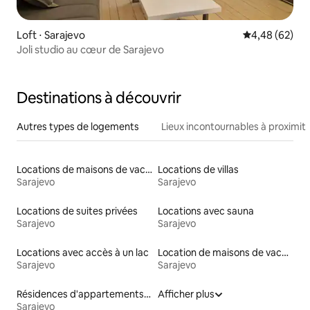
Loft ⋅ Sarajevo
Évaluation mo
4,48 (62)
Joli studio au cœur de Sarajevo
Destinations à découvrir
Autres types de logements
Lieux incontournables à proximit
Locations de maisons de vacances
Locations de villas
Sarajevo
Sarajevo
Locations de suites privées
Locations avec sauna
Sarajevo
Sarajevo
Locations avec accès à un lac
Location de maisons de vacances
Sarajevo
Sarajevo
Résidences d'appartements en location
Afficher plus
Sarajevo