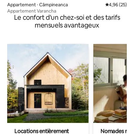
Appartement ⋅ Câmpineanca
Évaluation mo
4,96 (25)
Appartement Varancha
Le confort d'un chez-soi et des tarifs
mensuels avantageux
Locations entièrement
Nomades num