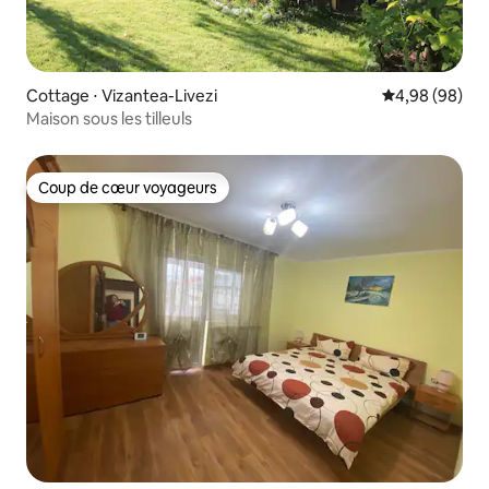
Cottage ⋅ Vizantea-Livezi
Évaluation mo
4,98 (98)
Maison sous les tilleuls
Coup de cœur voyageurs
Coup de cœur voyageurs