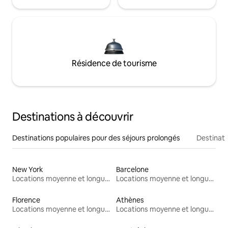
Résidence de tourisme
Destinations à découvrir
Destinations populaires pour des séjours prolongés
Destinati
New York
Barcelone
Locations moyenne et longue durée
Locations moyenne et longue durée
Florence
Athènes
Locations moyenne et longue durée
Locations moyenne et longue durée