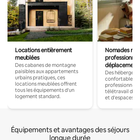
Locations entièrement
Nomades num
meublées
professionnel
déplacement
Des cabanes de montagne
paisibles aux appartements
Des hébergem
urbains pratiques, ces
confortables p
locations meublées offrent
professionnels
tous les équipements d'un
télétravail dis
logement standard.
et d'espaces de
Équipements et avantages des séjours
longue durée