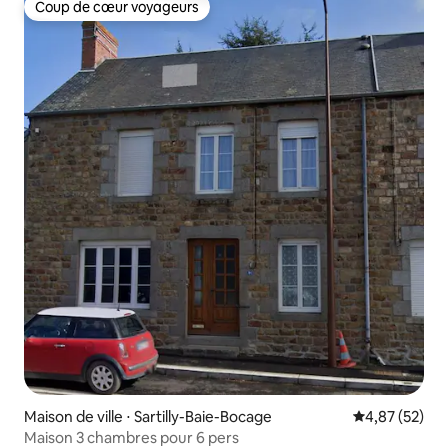
Coup de cœur voyageurs
Coup de cœur voyageurs
Maison de ville ⋅ Sartilly-Baie-Bocage
Évaluation mo
4,87 (52)
Maison 3 chambres pour 6 pers