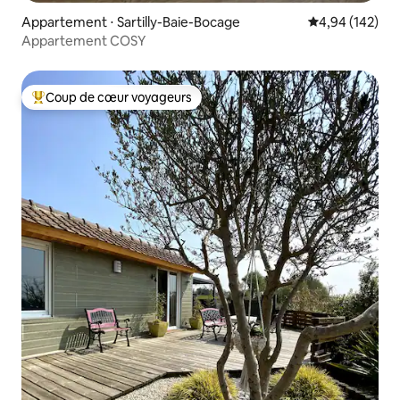
Appartement ⋅ Sartilly-Baie-Bocage
Évaluation moy
4,94 (142)
Appartement COSY
Coup de cœur voyageurs
Coups de cœur voyageurs les plus appréciés