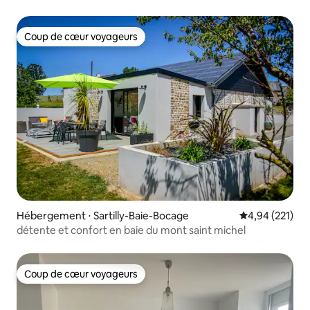
Coup de cœur voyageurs
Coup de cœur voyageurs
Hébergement ⋅ Sartilly-Baie-Bocage
Évaluation moy
4,94 (221)
détente et confort en baie du mont saint michel
Coup de cœur voyageurs
Coup de cœur voyageurs