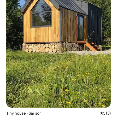
Tiny house ⋅ Sărișor
Évaluatio
5 (3)