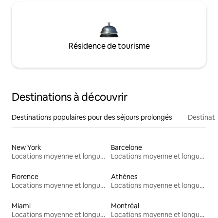
Résidence de tourisme
Destinations à découvrir
Destinations populaires pour des séjours prolongés
Destinati
New York
Barcelone
Locations moyenne et longue durée
Locations moyenne et longue durée
Florence
Athènes
Locations moyenne et longue durée
Locations moyenne et longue durée
Miami
Montréal
Locations moyenne et longue durée
Locations moyenne et longue durée