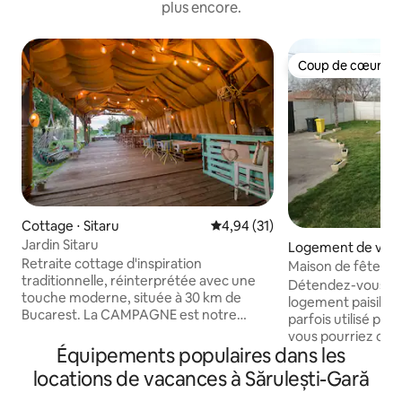
plus encore.
Coup de cœur vo
Coup de cœur vo
Cottage ⋅ Sitaru
Évaluation moyenne sur la base
4,94 (31)
Jardin Sitaru
Logement de vaca
Retraite cottage d'inspiration
u
Maison de fête : Pe
traditionnelle, réinterprétée avec une
Détendez-vous en 
touche moderne, située à 30 km de
logement paisible
Bucarest. La CAMPAGNE est notre
parfois utilisé pou
façon de donner une nouvelle vie à un
vous pourriez donc
foyer traditionnel, sans en altérer
Équipements populaires dans les
des décorations ; s
l'autticité et l'âme. Depuis l'arrière de la
confortable pour t
locations de vacances à Sărulești-Gară
propriété, un site naturel Nature 2000
parc avec tyrolien
commence, avec de nombreuses pistes