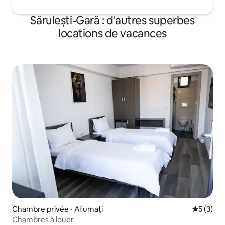
Sărulești-Gară : d'autres superbes
locations de vacances
Chambre privée ⋅ Afumați
Évaluatio
5 (3)
Chambres à louer