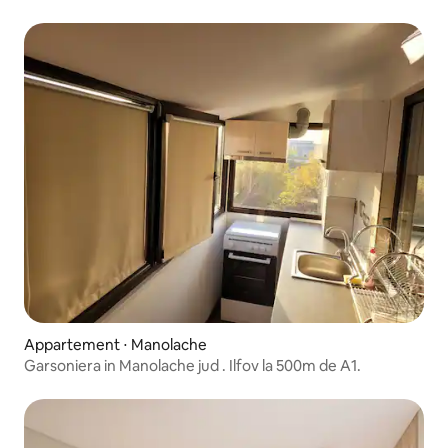
Appartement ⋅ Manolache
Garsoniera in Manolache jud . Ilfov la 500m de A1.