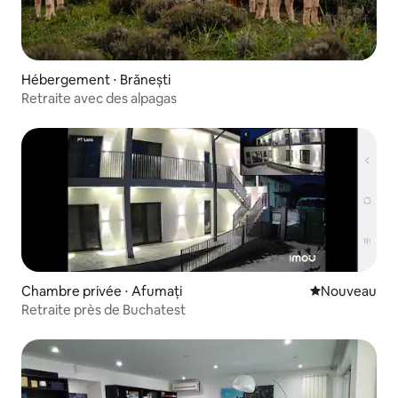
Hébergement ⋅ Brănești
Retraite avec des alpagas
Chambre privée ⋅ Afumați
Nouvel hébe
Nouveau
Retraite près de Buchatest