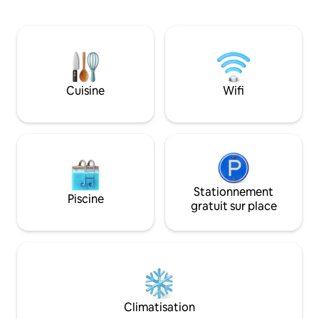
trouve dans la cou
cyclables pour explorer les paysages de
Vous y trouverez 
type delta, les lacs et les vieux bois de
jeux avec une bor
Vlasiei. Peut organiser des fêtes/
table de babyfoot 
événements de jardin intime de jour,
Notez qu'il y a un 
max 60 pers. Pour plus de détails sur les
Chromecast à votr
coûts des événements, veuillez
vous puissiez rega
Cuisine
Wifi
consulter la section Accès des
partir de votre té
voyageurs.
Stationnement
Piscine
gratuit sur place
Climatisation