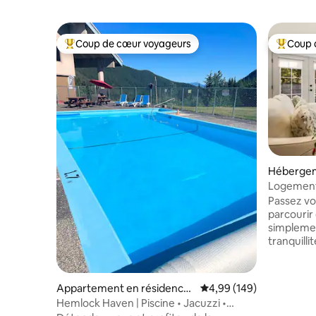
Coup de cœur voyageurs
Coup 
Coups de cœur voyageurs les plus appréciés
Coups de
Hébergeme
Logement 
Cultus AC
Passez vo
parcourir
simplemen
tranquillit
d'une soi
beaucoup
• 🏡 Mais
Appartement en résidence
Évaluation moyenne sur 
4,99 (149)
privée – 
⋅ Agassiz
Hemlock Haven | Piscine • Jacuzzi •
tranquillité totale