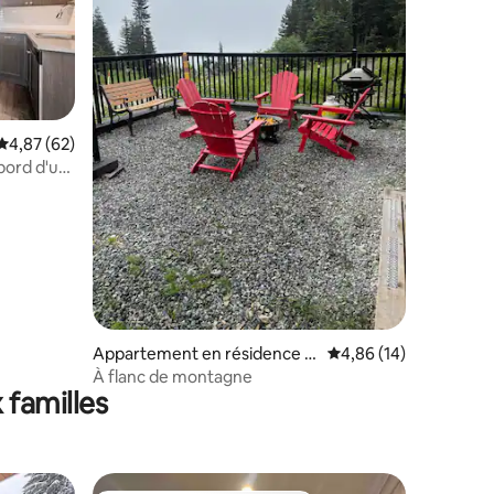
taires : 4,68 sur 5
Évaluation moyenne sur la base de 62 commentaires : 4,87 sur 5
4,87 (62)
bord d'un
Appartement en résidence ⋅
Évaluation moyenne su
4,86 (14)
Agassiz
À flanc de montagne
 familles