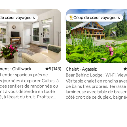
de cœur voyageurs
Coup de cœur voyageurs
 cœur voyageurs les plus appréciés
Coups de cœur voyageurs les p
nt ⋅ Chilliwack
Évaluation moyenne sur la base de 143 co
5 (143)
Chalet ⋅ Agassiz
É
entier spacieux près de
Bear Behind Lodge : Wi-Fi, View
 et patio privé
Full Bthrm
s journées à explorer Cultus, à
Véritable chalet en rondins avec
 des sentiers de randonnée ou
de bains très propres. Terrasse
t à vous détendre en toute
lumineuse avec table de brasero
é, à l'écart du bruit. Profitez
côté droit de ce duplex, baignée
rée confortable à la maison avec
soleil du matin. Grande terrasse
 d'espace pour vous détendre.
avec barbecue à côté d'une cui
on de 2 étages entièrement
entièrement équipée. Cheminé
la base de 149 commentaires : 4,99 sur 5
Pas d'espace partagé,
véritable au rez-de-chaussée 
 • ✜ Spacieux et
vue imprenable sur la piste de sk