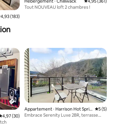
Hébergement ⋅ Chilliwack
Évaluation moyenne sur
4,95 (361)
Tout NOUVEAU loft 2 chambres !
ntaires : 4,97 sur 5
valuation moyenne sur la base de 183 commentaires : 4,93 sur 5
4,93 (183)
ion
Appartement ⋅ Harrison Hot Sprin
Évaluation moyenn
5 (5)
gs
Embrace Serenity Luxe 2BR, terrasse
Évaluation moyenne sur la base de 30 commentaires : 4,97 sur 5
4,97 (30)
surélevée
atch