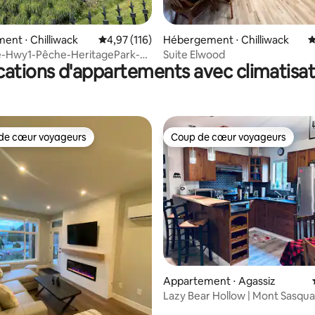
 la base de 46 commentaires : 4,85 sur 5
nt ⋅ Chilliwack
Évaluation moyenne sur la base de 116 comme
4,97 (116)
Hébergement ⋅ Chilliwack
É
-Hwy1-Pêche-HeritagePark-
Suite Elwood
cations d'appartements avec climatisat
tus
de cœur voyageurs
Coup de cœur voyageurs
 cœur voyageurs les plus appréciés
Coup de cœur voyageurs
 sur la base de 23 commentaires : 5 sur 5
Appartement ⋅ Agassiz
Lazy Bear Hollow | Mont Sasqu