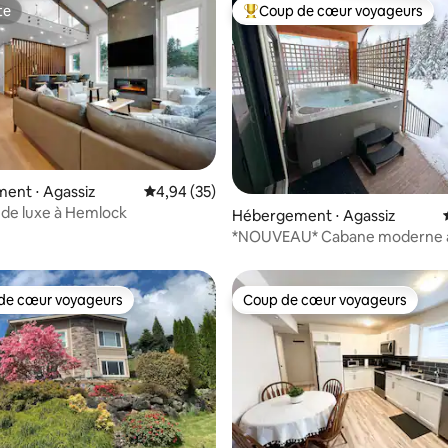
te
Coup de cœur voyageurs
te
Coups de cœur voyageurs les p
la base de 134 commentaires : 4,88 sur 5
ent ⋅ Agassiz
Évaluation moyenne sur la base de 35 commen
4,94 (35)
de luxe à Hemlock
Hébergement ⋅ Agassiz
*NOUVEAU* Cabane moderne 
jacuzzi, salle de jeux, cour
de cœur voyageurs
Coup de cœur voyageurs
 cœur voyageurs les plus appréciés
Coup de cœur voyageurs