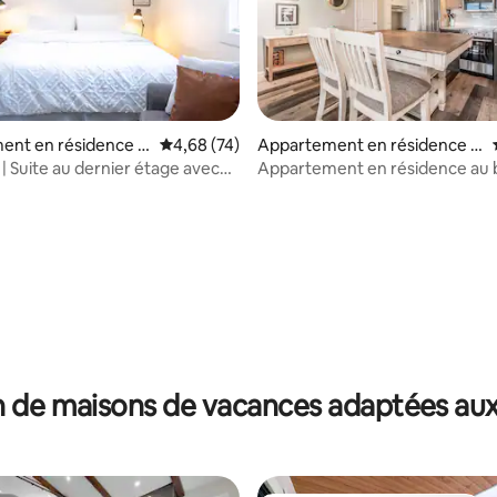
r la base de 46 commentaires : 4,74 sur 5
ent en résidence ⋅
Évaluation moyenne sur la base de 74 commen
4,68 (74)
Appartement en résidence ⋅
Hot Springs
Harrison Hot Springs
| Suite au dernier étage avec
Appartement en résidence au 
a montagne
lac
 de maisons de vacances adaptées aux