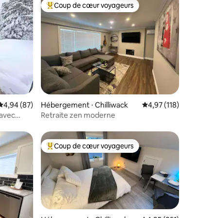
Coup de cœur voyageurs
lus appréciés
Coups de cœur voyageurs les plus appréciés
taires : 4,94 sur 5
Évaluation moyenne sur la base de 87 commentaires : 4,94 sur 5
4,94 (87)
Hébergement ⋅ Chilliwack
Évaluation moyenne sur
4,97 (118)
avec
Retraite zen moderne
Coup de cœur voyageurs
Coups de cœur voyageurs les plus appréciés