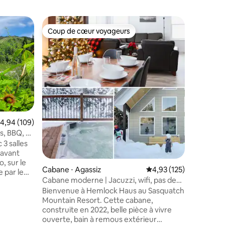
Chalet ⋅ 
Coup de cœur voyageurs
Coup de
lus appréciés
Coup de cœur voyageurs
Coup de
Jacuzzi |
acceptés
♫ Profitez de votre volume « intérieur »
toute la
Jacuzzi 4
couverte ☆ Wi-Fi Starlink ō͡≡
de places 
accueilli
et jusqu'à
4 chambre
mmentaires : 5 sur 5
valuation moyenne sur la base de 109 commentaires : 4,94 sur 5
4,94 (109)
Lodge/pu
s, BBQ, 3
panne de
 3 salles
neige en
 avant
propane 
, sur le
définiti
Cabane ⋅ Agassiz
Évaluation moyenne sur
4,93 (125)
 par le
douche à
Cabane moderne | Jacuzzi, wifi, pas de
 arrière
depuis 20
frais de ménage
Bienvenue à Hemlock Haus au Sasquatch
sine
Mountain Resort. Cette cabane,
e en bois
construite en 2022, belle pièce à vivre
avec une
ouverte, bain à remous extérieur
i, idéale