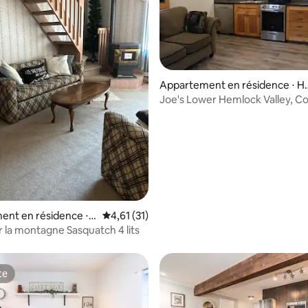
Appartement en résidence ⋅ H
mlock Valley C
Joe's Lower Hemlock Valley, C
 sur la base de 49 commentaires : 5 sur 5
Britannique, Canada
ent en résidence ⋅
Évaluation moyenne sur la base de 31 comme
4,61 (31)
Condo sur la montagne Sasquatch 4 lits
te
te