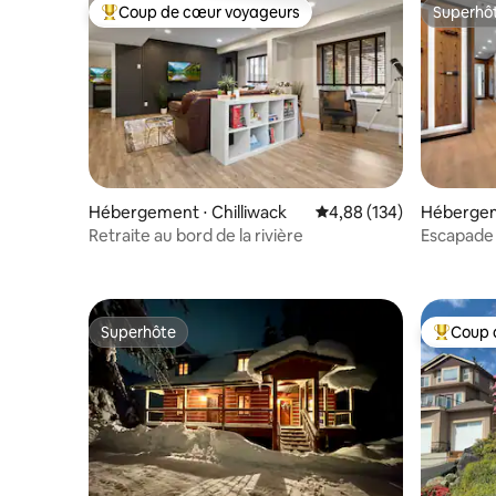
Coup de cœur voyageurs
Superhô
Coups de cœur voyageurs les plus appréciés
Superhô
Hébergement ⋅ Chilliwack
Évaluation moyenne sur 
4,88 (134)
Hébergem
Retraite au bord de la rivière
Escapade 
Superhôte
Coup 
Superhôte
Coups de