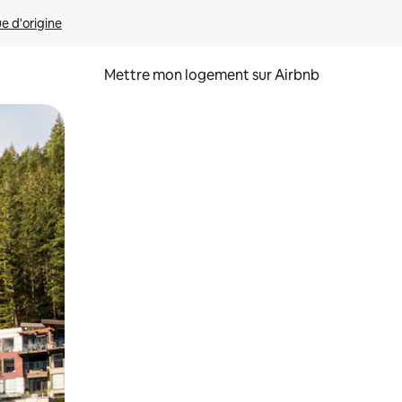
ue d'origine
Mettre mon logement sur Airbnb
sant glisser.