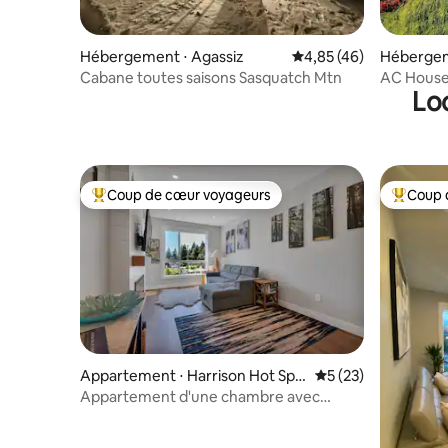
Hébergement ⋅ Agassiz
Évaluation moyenne sur
4,85 (46)
Hébergeme
Cabane toutes saisons Sasquatch Mtn
AC House
Lo
Golf -Cul
Coup de cœur voyageurs
Coup 
Coups de cœur voyageurs les plus appréciés
Coups de
Appartement ⋅ Harrison Hot Spri
Évaluation moyenne
5 (23)
ngs
Appartement d'une chambre avec
balcon et vue sur la montagne