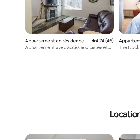
Appartement en résidence ⋅
Évaluation moyenne su
4,74 (46)
Appartem
Agassiz
Harrison 
Appartement avec accès aux pistes et
The Nook 
mezzanine au Sasquatch Mtn Resort
vue sur l
Location