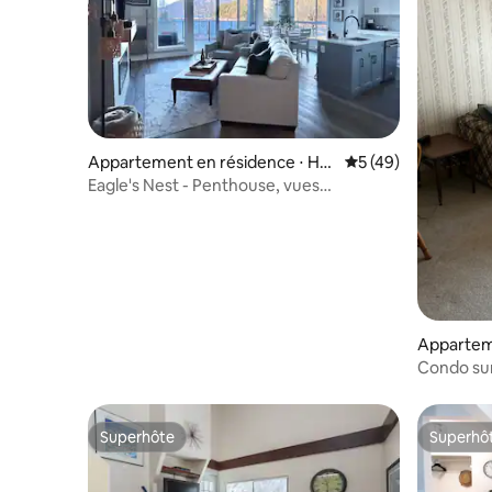
Appartement en résidence ⋅ Har
Évaluation moyenne
5 (49)
rison Hot Springs
Eagle's Nest - Penthouse, vues
spectaculaires
Appartem
Agassiz
Superhôte
Superhô
Superhôte
Superhô