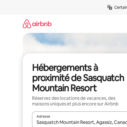
Aller
Certai
directement
au
contenu
Hébergements à
proximité de Sasquatch
Mountain Resort
Réservez des locations de vacances, des
maisons uniques et plus encore sur Airbnb
Adresse
Lorsque les résultats s'affichent, utilisez les flèc