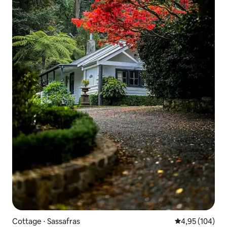
Cottage ⋅ Sassafras
Évaluation moy
4,95 (104)