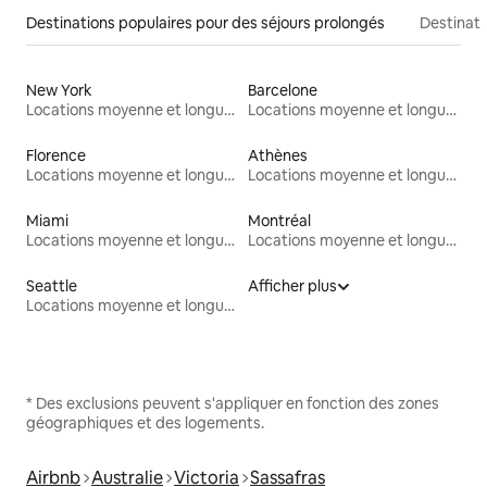
Destinations populaires pour des séjours prolongés
Destinati
New York
Barcelone
Locations moyenne et longue durée
Locations moyenne et longue durée
Florence
Athènes
Locations moyenne et longue durée
Locations moyenne et longue durée
Miami
Montréal
Locations moyenne et longue durée
Locations moyenne et longue durée
Seattle
Afficher plus
Locations moyenne et longue durée
* Des exclusions peuvent s'appliquer en fonction des zones
géographiques et des logements.
Airbnb
Australie
Victoria
Sassafras