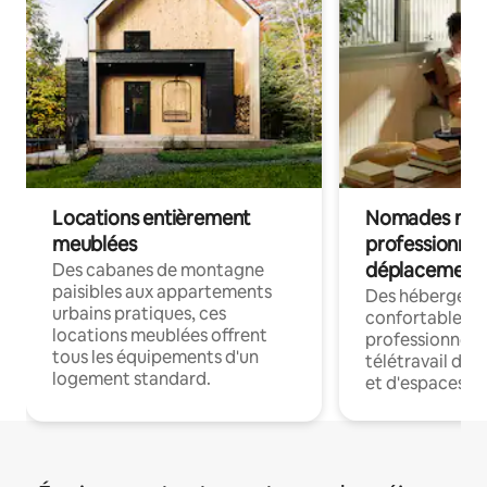
Locations entièrement
Nomades num
meublées
professionnel
déplacement
Des cabanes de montagne
paisibles aux appartements
Des hébergem
urbains pratiques, ces
confortables p
locations meublées offrent
professionnels
tous les équipements d'un
télétravail dis
logement standard.
et d'espaces de