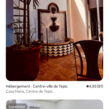
Hébergement ⋅ Centre-ville de Tepic
Évaluation mo
4,93 (81)
Casa María, Centre de Tepic.
Superhôte
Superhôte