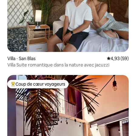
Villa ⋅ San Blas
Évaluation mo
4,93 (59)
Villa Suite romantique dans la nature avec jacuzzi
Coup de cœur voyageurs
Coups de cœur voyageurs les plus appréciés