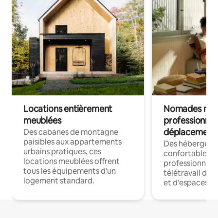
Locations entièrement
Nomades num
meublées
professionnel
déplacement
Des cabanes de montagne
paisibles aux appartements
Des hébergem
urbains pratiques, ces
confortables p
locations meublées offrent
professionnels
tous les équipements d'un
télétravail dis
logement standard.
et d'espaces de