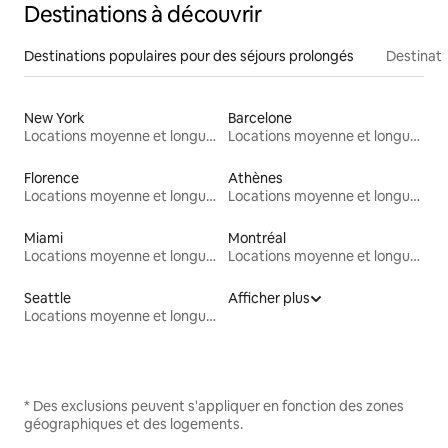
Destinations à découvrir
Destinations populaires pour des séjours prolongés
Destinati
New York
Barcelone
Locations moyenne et longue durée
Locations moyenne et longue durée
Florence
Athènes
Locations moyenne et longue durée
Locations moyenne et longue durée
Miami
Montréal
Locations moyenne et longue durée
Locations moyenne et longue durée
Seattle
Afficher plus
Locations moyenne et longue durée
* Des exclusions peuvent s'appliquer en fonction des zones
géographiques et des logements.