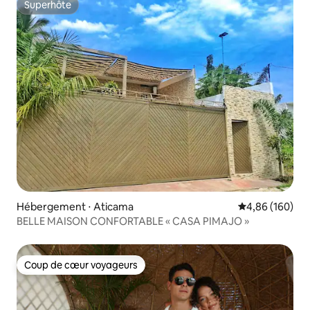
Superhôte
Superhôte
Hébergement ⋅ Aticama
Évaluation moy
4,86 (160)
BELLE MAISON CONFORTABLE « CASA PIMAJO »
Coup de cœur voyageurs
Coup de cœur voyageurs