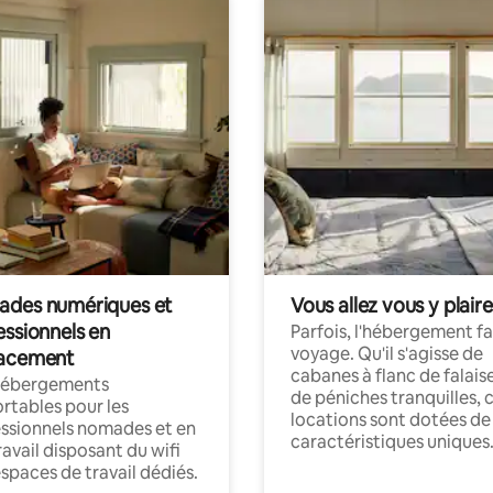
des numériques et
Vous allez vous y plaire
essionnels en
Parfois, l'hébergement fai
voyage. Qu'il s'agisse de
acement
cabanes à flanc de falais
hébergements
de péniches tranquilles, 
rtables pour les
locations sont dotées de
ssionnels nomades et en
caractéristiques uniques
ravail disposant du wifi
espaces de travail dédiés.