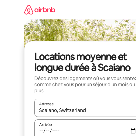
Aller
directement
au
contenu
Locations moyenne et
longue durée à Scaiano
Découvrez des logements où vous vous sente
comme chez vous pour un séjour d'un mois ou
plus.
Adresse
Lorsque les résultats s'affichent, utilisez les flèc
Arrivée