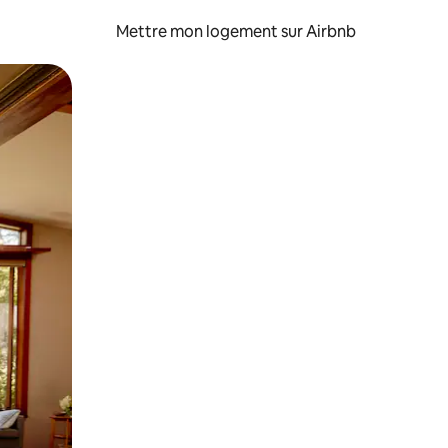
Mettre mon logement sur Airbnb
sant glisser.