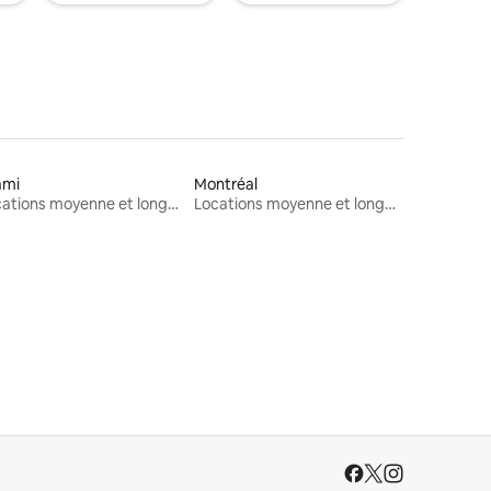
ami
Montréal
Locations moyenne et longue durée
Locations moyenne et longue durée