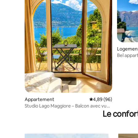
Logement
Bel appar
balcon et 
Appartement
Évaluation moyenne sur
4,89 (96)
Studio Lago Maggiore – Balcon avec vue
Le confor
sur le lac