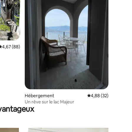
ntaires : 4,91 sur 5
Évaluation moyenne sur la base de 88 commentaires : 4,67 sur 5
4,67 (88)
Hébergement
Évaluation moyenne su
4,88 (32)
Un rêve sur le lac Majeur
avantageux