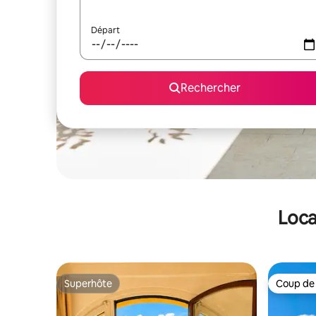
Départ
Rechercher
Loca
Superhôte
Coup de
Superhôte
Coup de