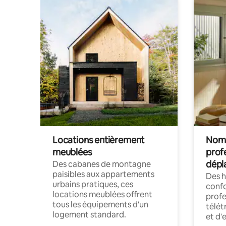
Locations entièrement
Noma
meublées
prof
dépl
Des cabanes de montagne
paisibles aux appartements
Des 
urbains pratiques, ces
confo
locations meublées offrent
profe
tous les équipements d'un
télét
logement standard.
et d'