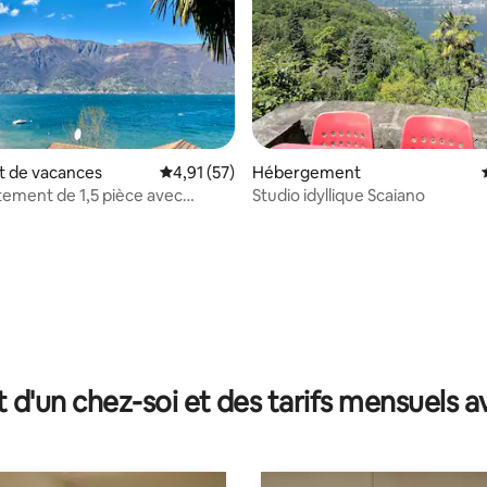
 de vacances
Évaluation moyenne sur la base de 57 comme
4,91 (57)
Hébergement
tement de 1,5 pièce avec
Studio idyllique Scaiano
accès au lac
 la base de 96 commentaires : 4,89 sur 5
t d'un chez-soi et des tarifs mensuels 