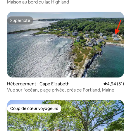
Maison au bord du lac Highland
Superhôte
Superhôte
Hébergement ⋅ Cape Elizabeth
Évaluation mo
4,94 (51)
Vue sur l'océan, plage privée, près de Portland, Maine
Coup de cœur voyageurs
Coup de cœur voyageurs