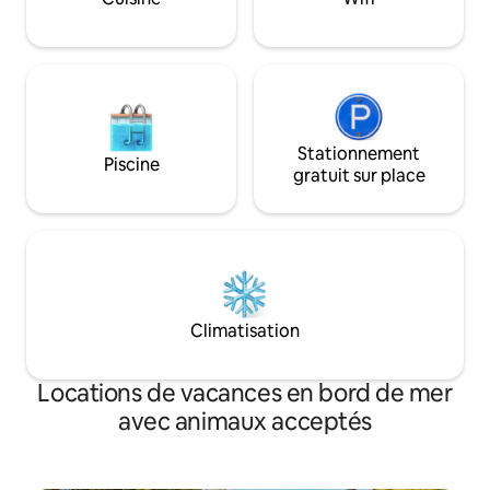
Climatisation, animaux de compagnie
vivifiants de la cô
bienvenus. Logement idéal et paisible –
d'une séance de s
venez vous ressourcer !
Kettle Cove Sauna
disponibilité.
Stationnement
Piscine
gratuit sur place
Climatisation
Locations de vacances en bord de mer
avec animaux acceptés