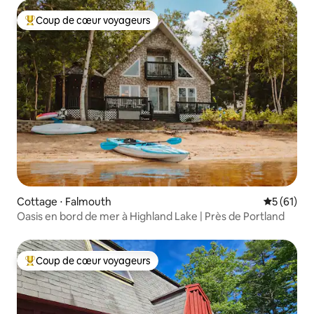
Coup de cœur voyageurs
Coups de cœur voyageurs les plus appréciés
Cottage ⋅ Falmouth
Évaluation
5 (61)
Oasis en bord de mer à Highland Lake | Près de Portland
Coup de cœur voyageurs
Coups de cœur voyageurs les plus appréciés