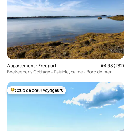
Appartement ⋅ Freeport
Évaluation moy
4,98 (282)
Beekeeper's Cottage - Paisible, calme - Bord de mer
Coup de cœur voyageurs
Coups de cœur voyageurs les plus appréciés