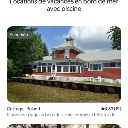
Locations de vacances en bord de mer
avec piscine
Superhôte
Superhôte
Cottage ⋅ Poland
Évaluation mo
4,63 (19)
Maison de plage au bord du lac au complexe hôtelier de
Poland Spring