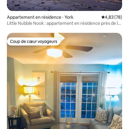
Appartement en résidence ⋅ York
Évaluation mo
4,83 (78)
Little Nubble Nook : appartement en résidence près de la
plage
Coup de cœur voyageurs
Coup de cœur voyageurs