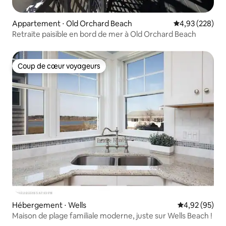
Appartement ⋅ Old Orchard Beach
Évaluation moy
4,93 (228)
Retraite paisible en bord de mer à Old Orchard Beach
Coup de cœur voyageurs
Coup de cœur voyageurs
Hébergement ⋅ Wells
Évaluation mo
4,92 (95)
Maison de plage familiale moderne, juste sur Wells Beach !