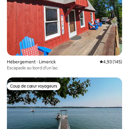
Hébergement ⋅ Limerick
Évaluation moy
4,93 (145)
Escapade au bord d'un lac
Coup de cœur voyageurs
Coup de cœur voyageurs