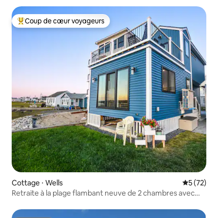
Coup de cœur voyageurs
Coups de cœur voyageurs les plus appréciés
Cottage ⋅ Wells
Évaluation
5 (72)
Retraite à la plage flambant neuve de 2 chambres avec
vue sur le marais