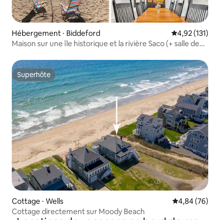
Hébergement ⋅ Biddeford
Évaluation moy
4,92 (131)
Maison sur une île historique et la rivière Saco (+ salle de
sport)
Superhôte
Superhôte
Cottage ⋅ Wells
Évaluation mo
4,84 (76)
Cottage directement sur Moody Beach