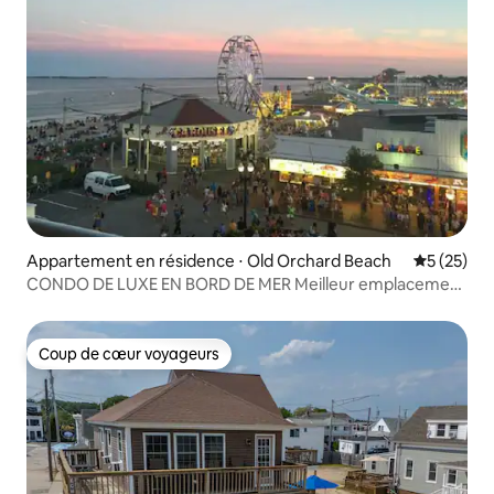
Appartement en résidence ⋅ Old Orchard Beach
Évaluation
5 (25)
CONDO DE LUXE EN BORD DE MER Meilleur emplacement
sur la plage
Coup de cœur voyageurs
Coup de cœur voyageurs