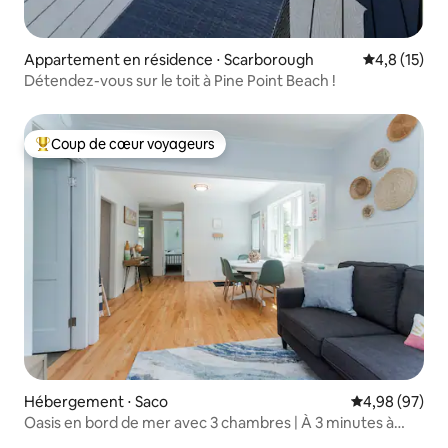
Appartement en résidence ⋅ Scarborough
Évaluation m
4,8 (15)
Détendez-vous sur le toit à Pine Point Beach !
Coup de cœur voyageurs
Coups de cœur voyageurs les plus appréciés
Hébergement ⋅ Saco
Évaluation mo
4,98 (97)
Oasis en bord de mer avec 3 chambres | À 3 minutes à
pied de la plage