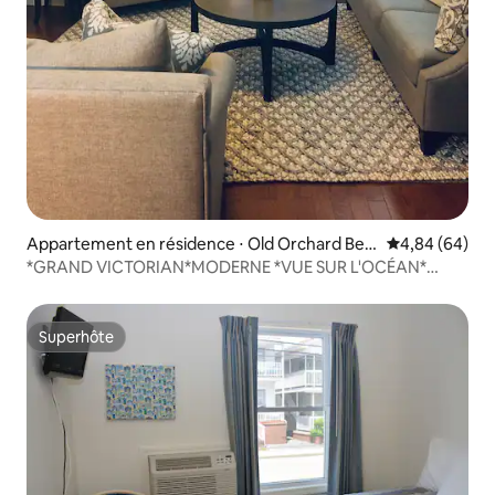
Appartement en résidence ⋅ Old Orchard Bea
Évaluation mo
4,84 (64)
ch
*GRAND VICTORIAN*MODERNE *VUE SUR L'OCÉAN*
3 CHAMBRES
Superhôte
Superhôte