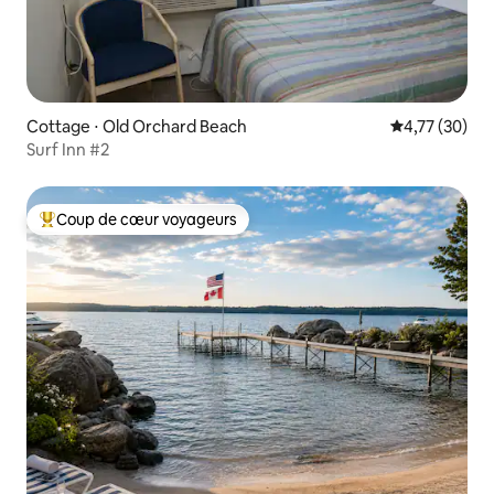
Cottage ⋅ Old Orchard Beach
Évaluation mo
4,77 (30)
Surf Inn #2
Coup de cœur voyageurs
Coups de cœur voyageurs les plus appréciés