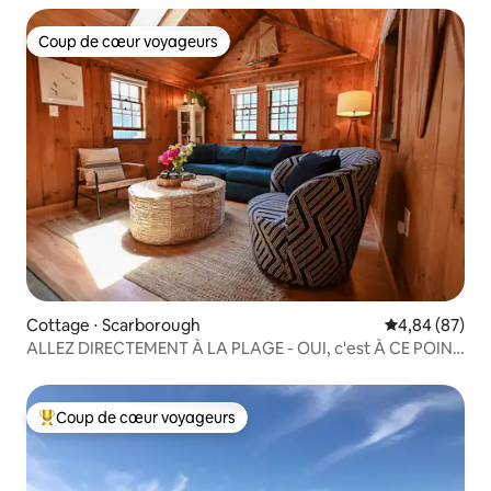
Coup de cœur voyageurs
Coup de cœur voyageurs
Cottage ⋅ Scarborough
Évaluation mo
4,84 (87)
ALLEZ DIRECTEMENT À LA PLAGE - OUI, c'est À CE POINT
proche !
Coup de cœur voyageurs
Coups de cœur voyageurs les plus appréciés