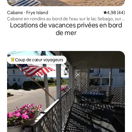
Cabane ⋅ Frye Island
Évaluation mo
4,98 (44)
Cabane en rondins au bord de l'eau sur le lac Sebago, sur
Locations de vacances privées en bord
l'île de Frye
de mer
Coup de cœur voyageurs
Coups de cœur voyageurs les plus appréciés