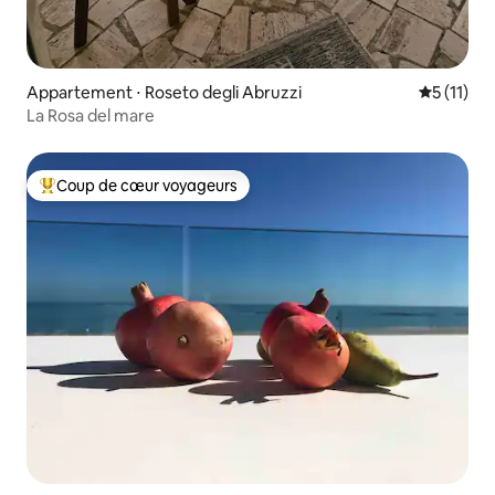
Appartement ⋅ Roseto degli Abruzzi
Évaluatio
5 (11)
La Rosa del mare
Coup de cœur voyageurs
Coups de cœur voyageurs les plus appréciés