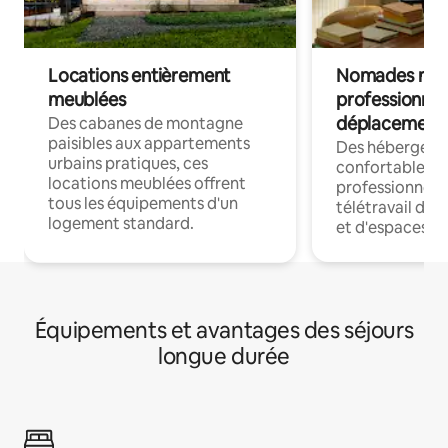
Locations entièrement
Nomades num
meublées
professionnel
déplacement
Des cabanes de montagne
paisibles aux appartements
Des hébergem
urbains pratiques, ces
confortables p
locations meublées offrent
professionnels
tous les équipements d'un
télétravail dis
logement standard.
et d'espaces de
Équipements et avantages des séjours
longue durée