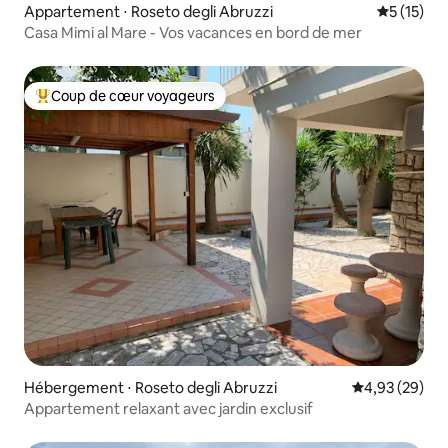
Appartement ⋅ Roseto degli Abruzzi
Évaluation
5 (15)
Casa Mimi al Mare - Vos vacances en bord de mer
Coup de cœur voyageurs
Coups de cœur voyageurs les plus appréciés
Hébergement ⋅ Roseto degli Abruzzi
Évaluation mo
4,93 (29)
Appartement relaxant avec jardin exclusif