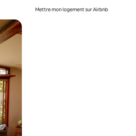
Mettre mon logement sur Airbnb
sant glisser.