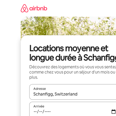
Aller
directement
au
contenu
Locations moyenne et
longue durée à Schanfig
Découvrez des logements où vous vous sente
comme chez vous pour un séjour d'un mois ou
plus.
Adresse
Lorsque les résultats s'affichent, utilisez les flèc
Arrivée