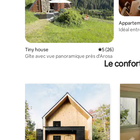
Apparte
Idéal ent
Tiny house
Évaluation moyenne 
5 (26)
Gîte avec vue panoramique près d'Arosa
Le confor