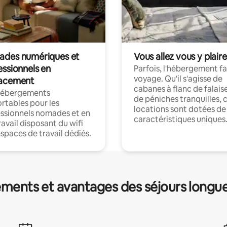
des numériques et
Vous allez vous y plaire
essionnels en
Parfois, l'hébergement fai
voyage. Qu'il s'agisse de
acement
cabanes à flanc de falais
hébergements
de péniches tranquilles, 
rtables pour les
locations sont dotées de
ssionnels nomades et en
caractéristiques uniques
ravail disposant du wifi
espaces de travail dédiés.
ments et avantages des séjours longu