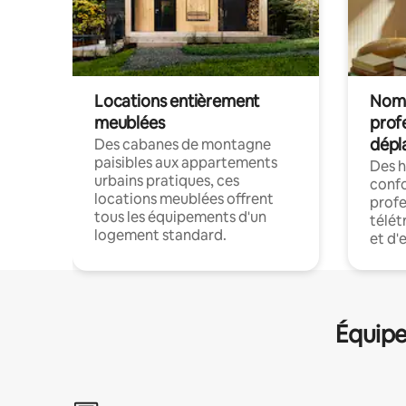
Locations entièrement
Noma
meublées
prof
dépl
Des cabanes de montagne
paisibles aux appartements
Des 
urbains pratiques, ces
confo
locations meublées offrent
profe
tous les équipements d'un
télét
logement standard.
et d'
Équipe