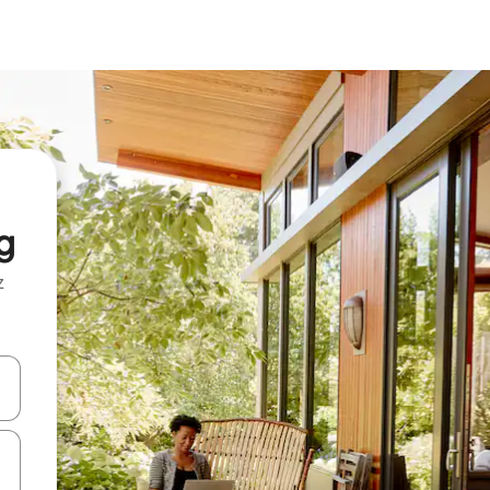
g
z
hes vers le haut et vers le bas pour les parcourir ou en appuyant et en fai