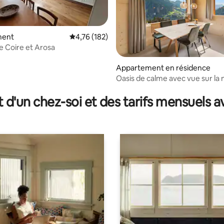
ment
Évaluation moyenne sur la base de 182 comme
4,76 (182)
re Coire et Arosa
Appartement en résidence
Oasis de calme avec vue sur l
sur la base de 26 commentaires : 5 sur 5
près de Coire, Lenzerheide | 6P
t d'un chez-soi et des tarifs mensuels 