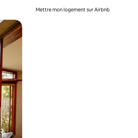
Mettre mon logement sur Airbnb
sant glisser.