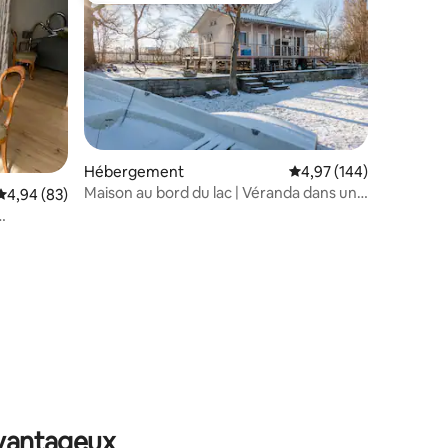
ntaires : 4,96 sur 5
Hébergement
Évaluation moyenne sur
4,97 (144)
Maison au bord du lac | Véranda dans un
Évaluation moyenne sur la base de 83 commentaires : 4,94 sur 5
4,94 (83)
environnement naturel
avantageux