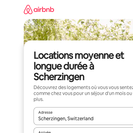
Aller
directement
au
contenu
Locations moyenne et
longue durée à
Scherzingen
Découvrez des logements où vous vous sente
comme chez vous pour un séjour d'un mois ou
plus.
Adresse
Lorsque les résultats s'affichent, utilisez les flèc
Arrivée