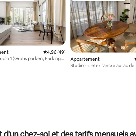
ment
Évaluation moyenne sur la base de 49 comme
4,96 (49)
udio 1 (Gratis parken, Parking
Appartement
Studio - « jeter l'ancre au lac de
Constance »
e sur la base de 5 commentaires : 5 sur 5
t d'un chez-soi et des tarifs mensuels 