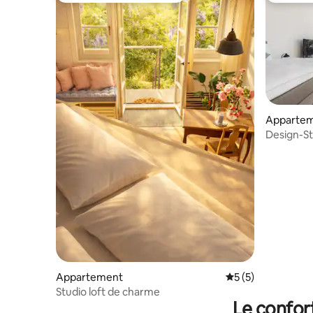
Apparte
Design-St
gratuit)
Appartement
Évaluation moyenn
5 (5)
Studio loft de charme
Le confor