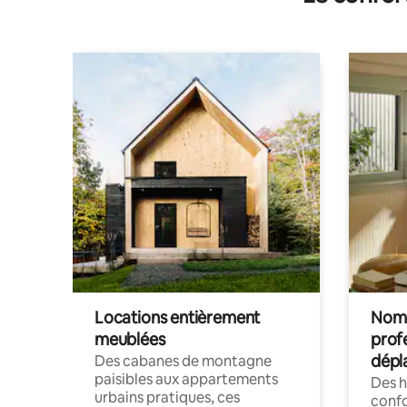
Locations entièrement
Noma
meublées
prof
dépl
Des cabanes de montagne
paisibles aux appartements
Des 
urbains pratiques, ces
confo