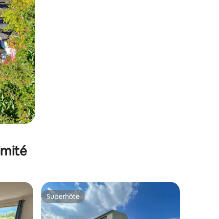
imité
Superhôte
lus appréciés
Superhôte