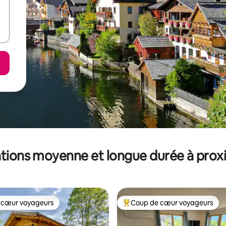
tions moyenne et longue durée à prox
 cœur voyageurs
Coup de cœur voyageurs
 cœur voyageurs
Coups de cœur voyageurs les p