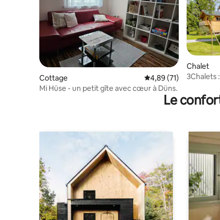
Chalet
3Chalets :
Cottage
Évaluation moyenne su
4,89 (71)
de Brandn
Mi Hüse - un petit gîte avec cœur à Düns.
Le confor