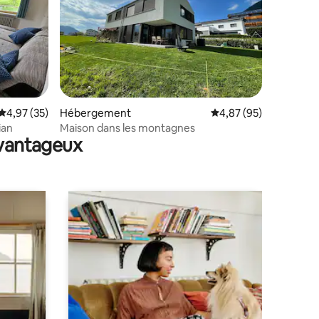
mentaires : 5 sur 5
Évaluation moyenne sur la base de 35 commentaires : 4,97 sur 5
4,97 (35)
Hébergement
Évaluation moyenne su
4,87 (95)
ian
Maison dans les montagnes
avantageux