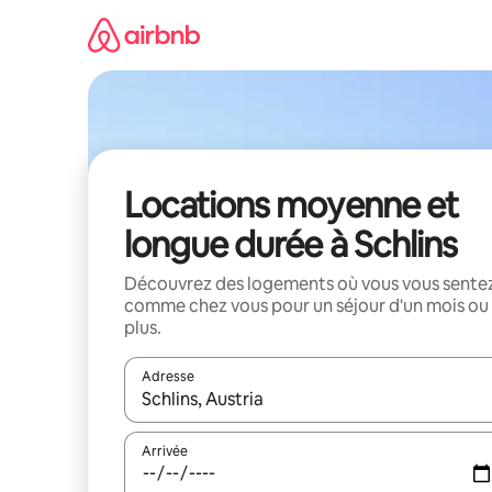
Aller
directement
au
contenu
Locations moyenne et
longue durée à Schlins
Découvrez des logements où vous vous sente
comme chez vous pour un séjour d'un mois ou
plus.
Adresse
Lorsque les résultats s'affichent, utilisez les flèc
Arrivée