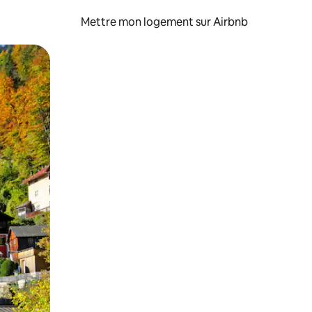
Mettre mon logement sur Airbnb
sant glisser.