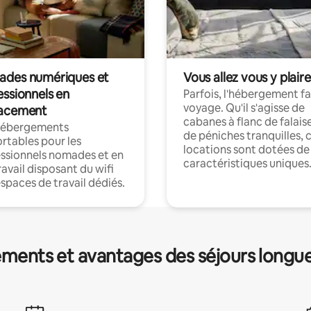
des numériques et
Vous allez vous y plaire
essionnels en
Parfois, l'hébergement fai
voyage. Qu'il s'agisse de
acement
cabanes à flanc de falais
hébergements
de péniches tranquilles, 
rtables pour les
locations sont dotées de
ssionnels nomades et en
caractéristiques uniques
ravail disposant du wifi
espaces de travail dédiés.
ments et avantages des séjours longu