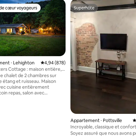
de cœur voyageurs
Superhôte
 cœur voyageurs les plus appréciés
Superhôte
ent ⋅ Lehighton
Évaluation moyenne sur la base de 878 commen
4,94 (878)
ers Cottage : maison entière,
ur la base de 223 commentaires : 5 sur 5
e chalet de 2 chambres sur
re étang et ruisseau. Maison
vec cuisine entièrement
coin repas, salon avec
électrique, espaces de travail
net haut débit, livres, jeux et
n ROKU. La chambre principale
 l’étang ; la 2e chambre donne
Appartement ⋅ Pottsville
É
isseau. Générateur en cas de
Incroyable, classique et confor
e courant. Les espaces
de tout
Soyez assuré que nous avons pr
s comprennent : un foyer et un