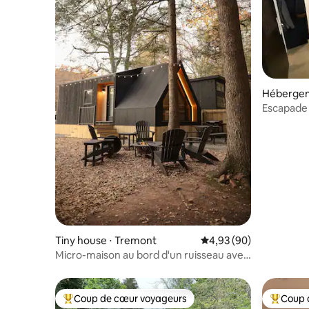
Hébergeme
Escapade 
Tiny house ⋅ Tremont
Évaluation moyenne sur
4,93 (90)
Micro-maison au bord d'un ruisseau avec
jacuzzi privé #6
Coup de cœur voyageurs
Coup 
Coups de cœur voyageurs les plus appréciés
Coups de