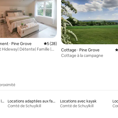
ent ⋅ Pine Grove
Évaluation moyenne sur la base de 28 co
5 (28)
t Hideway| Détente| Famille |
la base de 327 commentaires : 4,93 sur 5
Cottage ⋅ Pine Grove
É
EV
Cottage à la campagne
proximité
Locations avec accès à un lac
Locations adaptées aux familles
Locations avec kayak
Comté de Schuylkill
Comté de Schuylkill
Com