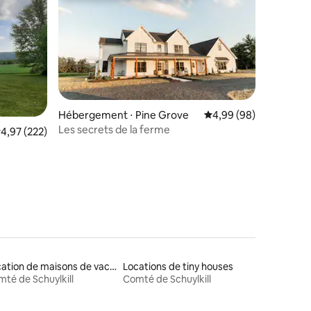
mmentaires : 5 sur 5
Hébergement ⋅ Pine Grove
Évaluation moyenne su
4,99 (98)
Les secrets de la ferme
valuation moyenne sur la base de 222 commentaires : 4,97 sur 5
4,97 (222)
Location de maisons de vacances
Locations de tiny houses
té de Schuylkill
Comté de Schuylkill