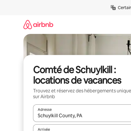
Aller
Certai
directement
au
contenu
Comté de Schuylkill :
locations de vacances
Trouvez et réservez des hébergements uniqu
sur Airbnb
Adresse
Lorsque les résultats s'affichent, utilisez les flèc
Arrivée