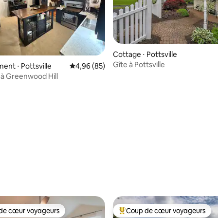
Cottage ⋅ Pottsville
Gîte à Pottsville
nt ⋅ Pottsville
Évaluation moyenne sur la base de 85 commen
4,96 (85)
à Greenwood Hill
 la base de 90 commentaires : 4,93 sur 5
de cœur voyageurs
Coup de cœur voyageurs
 cœur voyageurs les plus appréciés
Coups de cœur voyageurs les p