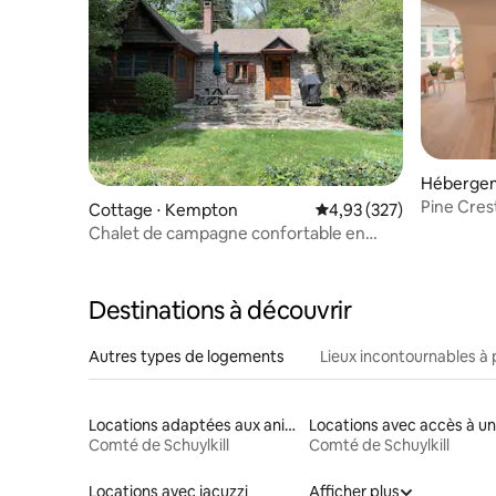
Hébergem
Pine Cres
Cottage ⋅ Kempton
Évaluation moyenne sur 
4,93 (327)
Jacuzzi |
Chalet de campagne confortable en
pierre dans un cadre magnifique
Destinations à découvrir
Autres types de logements
Lieux incontournables à 
Locations adaptées aux animaux
Comté de Schuylkill
Comté de Schuylkill
Locations avec jacuzzi
Afficher plus