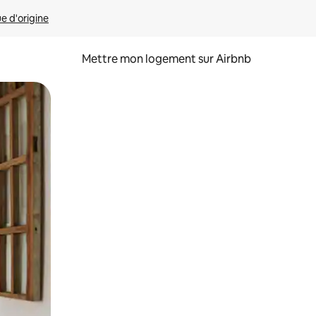
ue d'origine
Mettre mon logement sur Airbnb
sant glisser.