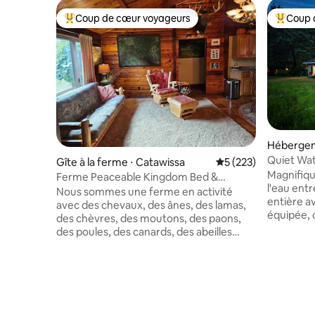
Coup de cœur voyageurs
Coup 
Coups de cœur voyageurs les plus appréciés
Coups de
Hébergem
Quiet Wat
Gîte à la ferme ⋅ Catawissa
Évaluation moyenne s
5 (223)
sur l'eau !
Magnifiqu
Ferme Peaceable Kingdom Bed &
l'eau ent
Breakfast, chalet
Nous sommes une ferme en activité
entière a
avec des chevaux, des ânes, des lamas,
équipée, 
des chèvres, des moutons, des paons,
cheminée 
des poules, des canards, des abeilles
avec Inter
mellifères, des chats et des chiens. Nous
télévisio
avons un parking pour les caravanes.
donne sur
Sentier naturel à travers nos bois avec un
sur le ru
ruisseau. Visitez la ferme pour
coupure d
rencontrer les animaux de la ferme,
extérieur
visitez l'art de l'aubergiste sur la